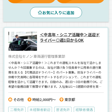
お気に入りに追加
＜中高年・シニア活躍中＞送迎ド
ライバー◎週1日からOK
株式会社セノン 車両運行管理事業部
＜中高年・シニア活躍中！＞これまでの運転スキルを当社で活かしま
せんか？今回募集するのは、当社が請け負う役員車や公用車の運行業
務を支える【代務送迎ドライバー】のパート募集。担当ドライバーの
休暇や欠員時に各現場をサポートするポジションで、これまでの運転
経験を活かして活躍できます。日勤のみ、週1日～3日の勤務でOK。ご
希望の勤務日数で無理せず働けます。入社後は1～3週間の研修を実施
し、送迎時のマナーや安全運転のポイントまで丁寧に指導します。
「年金だけでは少し心配」「体にムリなく、もう少し働きたい」そん
その他
時給2,000円～
東京都
な想いを持つシニア世代の方へ。。「人と話すのが好き」「車の運転
が好き」そんな方にぴったりです。年金を補いながら、無理せず健康
二種免許
未経験者歓迎
普通免許
経験者優遇
的に働ける“セカンドキャリア”を始めませんか？