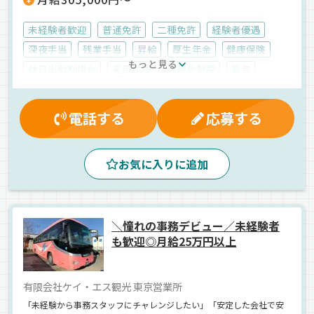
んな方に選ばれています。
未経験者歓迎
普通免許
二種免許
経験者優遇
深夜手当
残業手当
昇給
厚生年金
健康保険
もっと見る
休日出勤割増金
雇用保険
退職金制度
賞与
有給休暇
社内イベント
交通費支給
労災保険
業務手当
大型連休
夜
朝
夕方
昼
地場
電話する
応募する
一般旅客
普通車
正社員
お気に入りに追加
＼憧れの事務デビュー／未経験者
も歓迎◎月給25万円以上
有限会社ケイ・エス観光 東京営業所
「未経験から事務スタッフにチャレンジしたい」「安定した会社で安