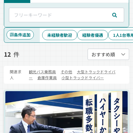
条件追加
未経験者歓迎
経験者優遇
1人1台専
12
件
関連求
観光バス乗務員
その他
大型トラックドライバ
人
ー
倉庫作業員
小型トラックドライバー