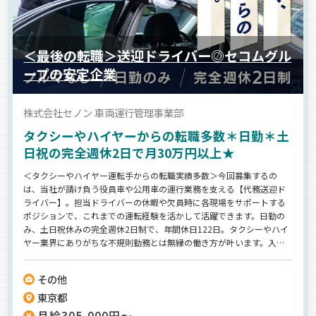
＜最後の転職＞送迎ドライバー◎セコムグル
ープの安定企業
株式会社セノン 車両運行管理事業部
タクシーやハイヤーからの転職多数＊日勤＊土
日祝の完全週休2日で月30万円以上★
＜タクシーやハイヤー運転手からの転職実績多数＞今回募集するの
は、当社が請け負う役員車や公用車の運行業務を支える【代務送迎ド
ライバー】。担当ドライバーの休暇や欠員時に各現場をサポートする
ポジションで、これまでの運転経験を活かして活躍できます。日勤の
み、土日祝休みの完全週休2日制で、年間休日122日。タクシーやハイ
ヤー業界にありがちな不規則勤務とは無縁の働き方が叶います。入社
後は1～3週間の研修を実施し、送迎時のマナーや安全運転のポイント
まで丁寧に指導します。さらに、東証プライム上場・セコムグループ
その他
の一員として安定した経営基盤を確立。月給30.5万円以上に加え、賞
東京都
与年2回を支給。年収480万円以上も目指せます。「最後の転職先を探
している」「運転の仕事は続けたいけれど、働き方を改善したい」そ
月給305,000円～