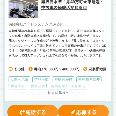
業界高水準！月40万可★車陸送・
中古車の経験活かせる◎
有限会社バードシステム 東京支店
自動車関連の事業を幅広く展開している会社で、正社員の事務スタッ
フを募集！自動車輸送事業部にて、お届け日時の連絡やデータ入力、
配送スケジュールの作成などを担当します。「見て覚える」スタイル
ではなく、一つずつ丁寧に教えていくので事務の仕事が初めてでもOK
です！【業界高水準！月給40万円の高収入可】自陸送・中古車の経験
を活かして収入アップ♪これまでの頑張りや経験、スキルを活用しな
がら「車に関わる仕事」を続けていきませんか？＜田町駅・三田駅か
らのアクセス良好＞＜20代～50代まで活躍中＞お気軽にお問い合わせ
その他
月給270,000円～400,000円
東京都港区
ください◎
女性も活躍
学歴不問
経験者優遇
未経験者歓迎
普通免許
有給休暇
雇用保険
大型連休
もっと見る
労災保険
健康保険
残業手当
厚生年金
交通費支給
賞与
社内イベント
昇給
資格取得制度
夜
朝
昼
夕方
AT可
正社員
電話する
応募する