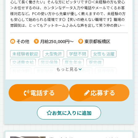
心して長く働きたい」そんな方にピッタリです◎＜未経験の方も安心
＞お任せするのは、カンタンなデータ入力や電話やメールでくるお客
様対応など。PCの使い方から先輩が優しく教えますので、未経験の方
も安心して始められる環境です◎【笑いの絶えない職場です】職場の
雰囲気は、とってもアットホーム♪みんな声を出して笑う仲の良いメ
ンバーなので、きっと楽しく働けます。＜完全週休2日制＞残業も少な
いのでプライベートも大切にしながら働けますよ。
その他
月給250,000円～
東京都板橋区
未経験者歓迎
大型免許
学歴不問
女性も活躍
交通費支給
労災保険
厚生年金
寮完備
もっと見る
有給休暇
表彰制度
マイカー通勤可
健康保険
雇用保険
資格取得制度
残業手当
夕方
朝
昼
一般旅客
正社員
電話する
応募する
お気に入りに追加