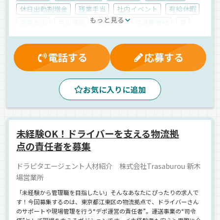
休日出勤割増金
残業手当
社内イベント
有給休暇
もっと見る
深夜手当
労災保険
業務手当
交通費支給
夜
夕方
昼
朝
地場
一般旅客
普通車
パート
電話する
応募する
お気に入りに追加
未経験OK！ドライバーを支える物流拠
点の責任者を募集
ドラピタエージェント人材紹介 株式会社Trasaburou 新木
場営業所
「未経験から管理職を目指したい」そんなあなたにぴったりの求人で
す！今回募集するのは、東京都江東区の物流拠点で、ドライバーさん
のサポートや現場管理を行う“デポ運営の責任者”。運送事業の“司令