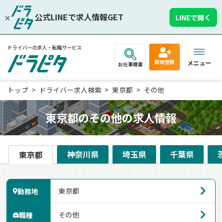
公式LINEで求人情報GET
LINEで開く
ドライバーの求人・転職サービス
新規登録
メニュー
お仕事検索
トップ
ドライバー求人検索
東京都
その他
東京都のその他の求人情報
神奈川県
埼玉県
千葉県
東京都
勤務地
職種