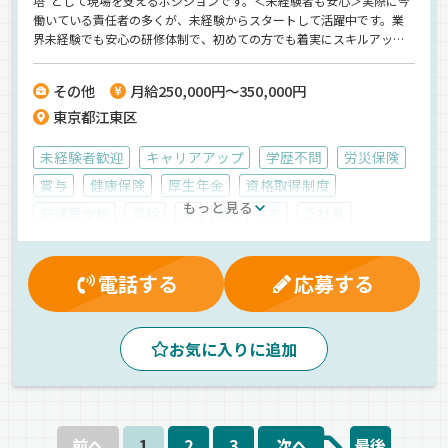
塔”として現場を支えるポジションです。＜未経験者も安心＞実際に今
働いている責任者の多くが、未経験からスタートして活躍中です。業
界未経験でも安心の研修体制で、初めての方でも着実にスキルアップ
できます。＜残業は月10時間以下＞完全週休2日制だから、休日もしっ
かりと確保！残業が少ないので、プライベートの時間を大切にしなが
その他
月給250,000円～350,000円
ら働けます。＜充実研修で成長＞最初は先輩が丁寧に仕事を教えま
東京都江東区
す。3カ月かけて育てていきますので、未経験の方も安心して始められ
ますよ。【株式会社Trasaburou】でのお仕事ですが、応募はドラピタ
エージェントを通じてのご紹介になります！
未経験者歓迎
キャリアアップ
学歴不問
労災保険
賞与
健康保険
厚生年金
資格取得制度
もっと見る
交通費支給
昇給
昼
朝
夕方
正社員
電話する
応募する
お気に入りに追加
前へ
1
2
3
次へ
最後