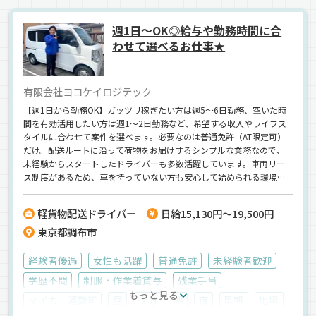
週1日～OK◎給与や勤務時間に合
わせて選べるお仕事★
有限会社ヨコケイロジテック
【週1日から勤務OK】ガッツリ稼ぎたい方は週5～6日勤務、空いた時
間を有効活用したい方は週1～2日勤務など、希望する収入やライフス
タイルに合わせて案件を選べます。必要なのは普通免許（AT限定可）
だけ。配送ルートに沿って荷物をお届けするシンプルな業務なので、
未経験からスタートしたドライバーも多数活躍しています。車両リー
ス制度があるため、車を持っていない方も安心して始められる環境。
直行直帰も可能で、働き方の自由度は抜群です。「会社に縛られず働
きたい」「一人で気楽に仕事がしたい」「頑張った分だけ収入を増や
軽貨物配送ドライバー
日給15,130円～19,500円
したい」そんな方にピッタリの環境で、新しい働き方を始めてみませ
東京都調布市
んか。
経験者優遇
女性も活躍
普通免許
未経験者歓迎
学歴不問
制服・作業着貸与
残業手当
もっと見る
マイカー通勤可
昼
夕方
朝
夜
早朝
地場