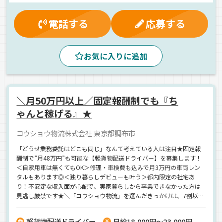
AT可
ルート配送
食品
医薬品
軽四輪（AT）
業務委託
電話する
応募する
お気に入りに追加
＼月50万円以上／固定報酬制でも『ち
ゃんと稼げる』★
コウショウ物流株式会社 東京都調布市
「どうせ業務委託はどこも同じ」なんて考えている人は注目★固定報
酬制で”月48万円”も可能な【軽貨物配送ドライバー】を募集します！
＜自家用車は無くてもOK＞修理・車検費も込みで月3万円の車両レン
タルもあります◎＜独り暮らしデビューも叶う＞都内限定の社宅あ
り！不安定な収入面が心配で、実家暮らしから卒業できなかった方は
見逃し厳禁です★＼「コウショウ物流」を選んだきっかけは、7割以上
がSNS／実は、7割以上の方がSNSを見てコウショウ物流を選んでいま
す！「どんな会社なんだろう？」と不安に思うのは当然です！だから
軽貨物配送ドライバー
日給18,000円～23,000円