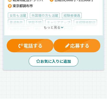
こそ、多くの先輩たちがリアルな情報を知ってこの会社に決めていま
東京都調布市
す！InstagramやTikTokで会社の雰囲気などを配信しているので、是非
見てください♪
女性も活躍
外国籍の方も活躍
経験者優遇
普通免許
学歴不問
キャリアアップ
未経験者歓迎
もっと見る
社員登用制度
週払いＯＫ
社宅対応可
社内イベント
早朝
朝
夜
夕方
昼
手積み
拠点多数
地場
カーナビ搭載
1人1台専用車
電話する
応募する
ETC搭載
AT可
医薬品
その他
雑貨
日用品
ダンボール
介護用品
飲料水
家電
紙
玩具
お気に入りに追加
衣料品
菓子
薬品
食品
軽四輪（AT）
普通車
業務委託