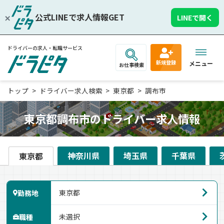
公式LINEで求人情報GET
LINEで開く
ドライバーの求人・転職サービス
新規登録
メニュー
お仕事検索
トップ
ドライバー求人検索
東京都
調布市
東京都調布市のドライバー求人情報
神奈川県
埼玉県
千葉県
東京都
勤務地
職種