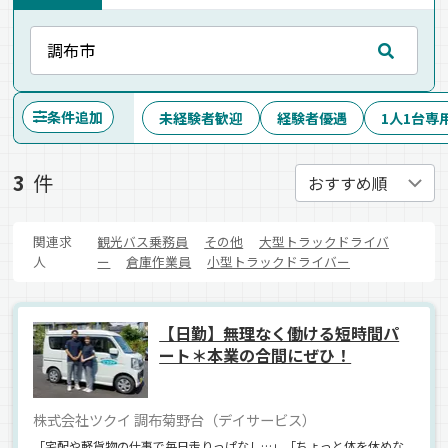
条件追加
未経験者歓迎
経験者優遇
1人1台専
3
件
関連求
観光バス乗務員
その他
大型トラックドライバ
人
ー
倉庫作業員
小型トラックドライバー
【日勤】無理なく働ける短時間パ
ート＊本業の合間にぜひ！
株式会社ツクイ 調布菊野台（デイサービス）
「宅配や軽貨物の仕事で毎日走りっぱなし…」「ちょっと体を休めな