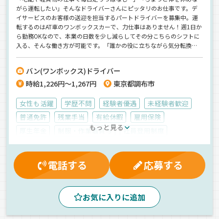
がら運転したい」そんなドライバーさんにピッタリのお仕事です。デ
イサービスのお客様の送迎を担当するパートドライバーを募集中。運
転するのはAT車のワンボックスカーで、力仕事はありません！週1日か
ら勤務OKなので、本業の日数を少し減らしてその分こちらのシフトに
入る、そんな働き方が可能です。「誰かの役に立ちながら気分転換し
たい」「体を休めつつ収入も確保したい」そんな現役ドライバーのセ
カンドワークにぜひどうぞ！
バン(ワンボックス)ドライバー
時給1,226円～1,267円
東京都調布市
女性も活躍
学歴不問
経験者優遇
未経験者歓迎
普通免許
残業手当
有給休暇
雇用保険
もっと見る
厚生年金
制服・作業着貸与
社員登用制度
マイカー通勤可
昇給
労災保険
交通費支給
健康保険
夕方
朝
昼
夜
カーナビ搭載
電話する
応募する
AT可
地場
拠点多数
バックアイモニター装備
その他
ワンボックス
パート
お気に入りに追加