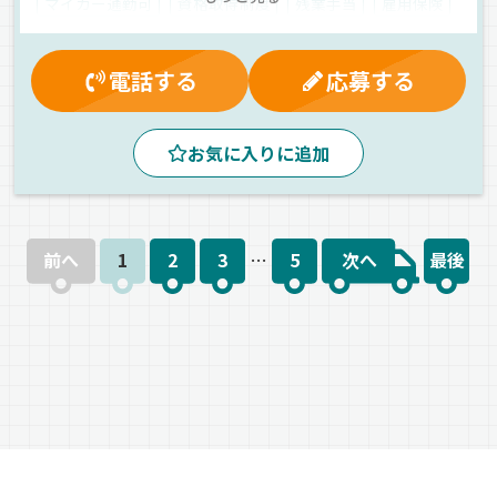
マイカー通勤可
資格取得制度
残業手当
雇用保険
再雇用制度
深夜手当
昼
朝
パワーゲート
バックアイモニター装備
ルート配送
スーパー配送
電話する
応募する
地場
ドライブレコーダー
コンビニ配送
ETC搭載
センター便
食品
冷凍品
冷蔵・冷凍車
正社員
お気に入りに追加
前へ
1
2
3
…
5
次へ
最後