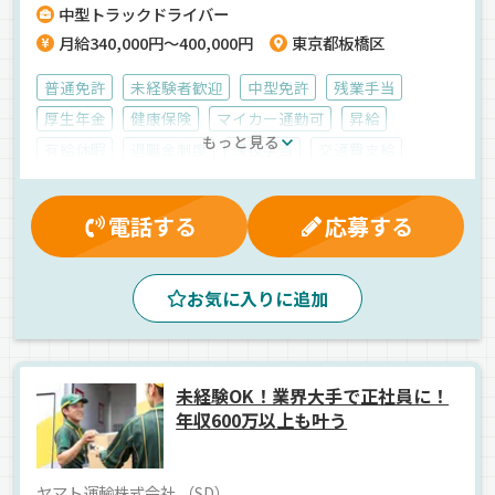
中型トラックドライバー
月給340,000円～400,000円
東京都板橋区
普通免許
未経験者歓迎
中型免許
残業手当
厚生年金
健康保険
マイカー通勤可
昇給
もっと見る
有給休暇
退職金制度
深夜手当
交通費支給
大型連休
労災保険
雇用保険
制服・作業着貸与
休日出勤割増金
賞与
昼
真夜中
早朝
朝
電話する
応募する
一般廃棄物
パッカー車
正社員
お気に入りに追加
未経験OK！業界大手で正社員に！
年収600万以上も叶う
ヤマト運輸株式会社 （SD）