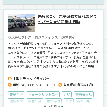
未経験OK！充実研修で憧れのドラ
イバーに★近距離＊日勤
株式会社ブレス・ロジスティクス 東京営業所
ドライバー職未経験の方大歓迎！フォークリ免許の取得は入社後で
OK◎「ペースダウンして働きたい」「自分の時間を増やしたい」…そ
んなあなたにオススメ★普通免許だけでスタートできる<正社員>中型
トラックドライバーの募集です！需要の絶えない『⾷品』を運ぶお仕
事で安定感はバツグン◎【1人ひとり大事に育てる社風】まずは先輩社
員が横乗りで運転の仕方から教えます♪【和気あいあいとした職場】
少人数だから所長との距離も近い◎すぐに相談できる環境です★【プ
ライベートも大切にできる】月8日休み◎しっかり身体を休めてリフレ
中型トラックドライバー
ッシュできます。希望休も可能です♪《賞与年2回》《昇給年1回》
月給320,000円～350,000円
東京都板橋区前野町
《安全講習あり》
普通免許
フォークリフト免許
昇給
交通費支給
健康保険
厚生年金
労災保険
賞与
有給休暇
もっと見る