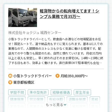
軽貨物からの転向増えてます！シ
ンプル業務で月35万～
株式会社キョクジュ 城西センター
小型トラックドライバーとして、飲食店へお酒などの地場配送をお任
せ！固定ルートで、道や納品先もすぐに覚えられます。基本は1人での
業務なので、人間関係のストレスも少なく気楽に働ける環境です。配
送先でのやり取りも固定のため、自然と慣れていけます。月収35万円
以上と収入も安定し、早く終わればそのまま帰宅OK。14時～15時に終
了する日もあり、効率よく働けます。直行直帰OKで駐車場代も会社負
担。宅配ドライバーからの転職にも最適です。
小型トラックドライバー
月給350,000円～
東京都板橋区
学歴不問
準中型免許
経験者優遇
厚生年金
健康保険
労災保険
有給休暇
退職金制度
昇給
もっと見る
家族手当
残業手当
交通費支給
雇用保険
賞与