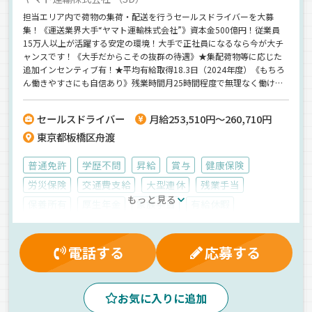
担当エリア内で荷物の集荷・配送を行うセールスドライバーを大募
集！《運送業界大手“ヤマト運輸株式会社”》資本金500億円！従業員
15万人以上が活躍する安定の環境！大手で正社員になるなら今が大チ
ャンスです！《大手だからこその抜群の待遇》★集配荷物等に応じた
追加インセンティブ有！★平均有給取得18.3日（2024年度）《もちろ
ん働きやすさにも自信あり》残業時間月25時間程度で無理なく働けま
す！年間休日118日＋初年度付与年休15日⇒休日もたっぷり用意して
いますよ♪【ドライバー未経験も大歓迎】
セールスドライバー
月給253,510円～260,710円
東京都板橋区舟渡
普通免許
学歴不問
昇給
賞与
健康保険
労災保険
交通費支給
大型連休
残業手当
もっと見る
保養所有
厚生年金
家族手当
有給休暇
退職金制度
財形貯蓄制度
雇用保険
社内イベント
制服・作業着貸与
夜
朝
早朝
昼
夕方
電話する
応募する
地場
手積み
日用品
普通車
正社員
お気に入りに追加