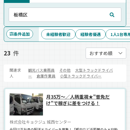
条件追加
未経験者歓迎
経験者優遇
1人1台専
23
件
関連求
観光バス乗務員
その他
大型トラックドライバ
人
ー
倉庫作業員
小型トラックドライバー
月35万～／人柄重視★"普免だ
け"で稼ぎに差をつける！
株式会社キョクジュ 城西センター
今回は正社員の配送ドライバーを募集！【都内など近距離のみ＊日勤