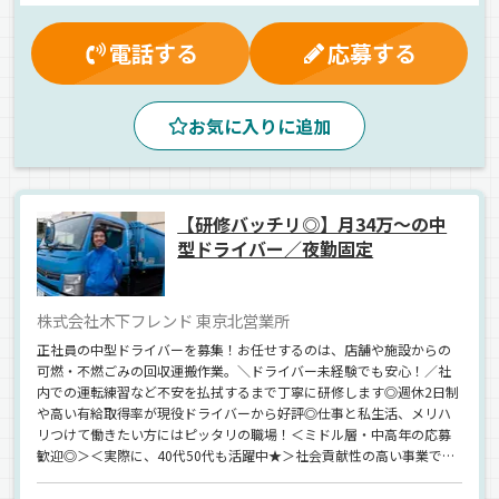
大型連休
再雇用制度
朝
昼
夕方
手積み
個店配送
ルート配送
地場
1人1台専用車
電話する
応募する
その他
平ボディ車
正社員
お気に入りに追加
【研修バッチリ◎】月34万～の中
型ドライバー／夜勤固定
株式会社木下フレンド 東京北営業所
正社員の中型ドライバーを募集！お任せするのは、店舗や施設からの
可燃・不燃ごみの回収運搬作業。＼ドライバー未経験でも安心！／社
内での運転練習など不安を払拭するまで丁寧に研修します◎週休2日制
や高い有給取得率が現役ドライバーから好評◎仕事と私生活、メリハ
リつけて働きたい方にはピッタリの職場！＜ミドル層・中高年の応募
歓迎◎＞＜実際に、40代50代も活躍中★＞社会貢献性の高い事業で
「やりがい」と「働きやすさ」を同時にゲット！当社をぜひ最後の転
職先にしてください＾＾