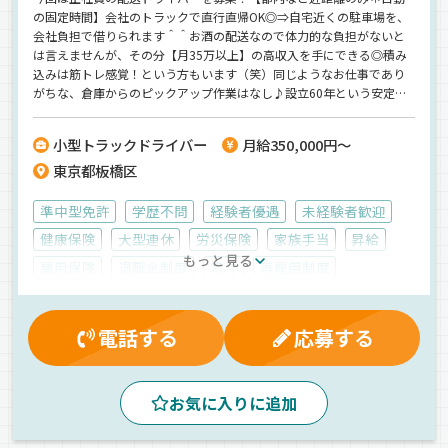
の固定時間】会社のトラックで直行直帰OK◎⇒自宅近くの駐車場を、
会社負担で借りられます＾＾お酒の配送なので体力的な負担がないと
は言えませんが、その分【月35万以上】の高収入を手にできる◎積み
込みは筋トレ感覚！という方もいます（笑）同じようなお仕事であり
がちな、倉庫からのピックアップ作業はなし♪設立60年という安定基
盤のもとなので…何か新しいことを始めたい！安定して稼げる仕事に
つきたい！という方にもピッタリです◎
小型トラックドライバー
月給350,000円～
東京都板橋区
準中型免許
学歴不問
経験者優遇
未経験者歓迎
健康保険
大型連休
労災保険
家族手当
昇給
もっと見る
雇用保険
退職金制度
賞与
再雇用制度
有給休暇
残業手当
厚生年金
交通費支給
朝
昼
夕方
地場
個店配送
1人1台専用車
電話する
応募する
ルート配送
手積み
その他
平ボディ車
正社員
お気に入りに追加