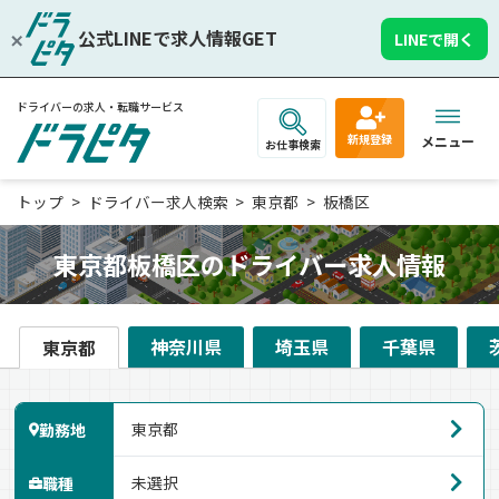
公式LINEで求人情報GET
LINEで開く
ドライバーの求人・転職サービス
新規登録
メニュー
お仕事検索
トップ
ドライバー求人検索
東京都
板橋区
東京都板橋区のドライバー求人情報
神奈川県
埼玉県
千葉県
東京都
勤務地
職種