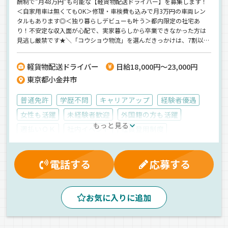
酬制で”月48万円”も可能な【軽貨物配送ドライバー】を募集します！
＜自家用車は無くてもOK＞修理・車検費も込みで月3万円の車両レン
タルもあります◎＜独り暮らしデビューも叶う＞都内限定の社宅あ
り！不安定な収入面が心配で、実家暮らしから卒業できなかった方は
見逃し厳禁です★＼「コウショウ物流」を選んだきっかけは、7割以上
がSNS／実は、7割以上の方がSNSを見てコウショウ物流を選んでいま
す！「どんな会社なんだろう？」と不安に思うのは当然です！だから
軽貨物配送ドライバー
日給18,000円～23,000円
こそ、多くの先輩たちがリアルな情報を知ってこの会社に決めていま
東京都小金井市
す！InstagramやTikTokで会社の雰囲気などを配信しているので、是非
見てください♪
普通免許
学歴不問
キャリアアップ
経験者優遇
女性も活躍
未経験者歓迎
外国籍の方も活躍
もっと見る
週払いＯＫ
社内イベント
社員登用制度
社宅対応可
昼
早朝
朝
夜
夕方
拠点多数
1人1台専用車
ETC搭載
手積み
AT可
地場
電話する
応募する
カーナビ搭載
雑貨
玩具
介護用品
ダンボール
飲料水
薬品
医薬品
菓子
日用品
食品
お気に入りに追加
家電
紙
その他
衣料品
普通車
軽四輪（AT）
業務委託