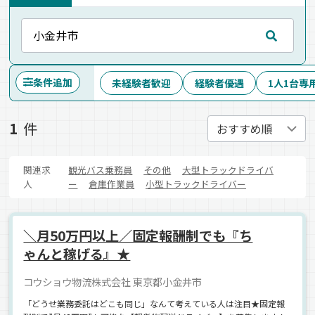
条件追加
未経験者歓迎
経験者優遇
1人1台専
1
件
関連求
観光バス乗務員
その他
大型トラックドライバ
人
ー
倉庫作業員
小型トラックドライバー
＼月50万円以上／固定報酬制でも『ち
ゃんと稼げる』★
コウショウ物流株式会社 東京都小金井市
「どうせ業務委託はどこも同じ」なんて考えている人は注目★固定報