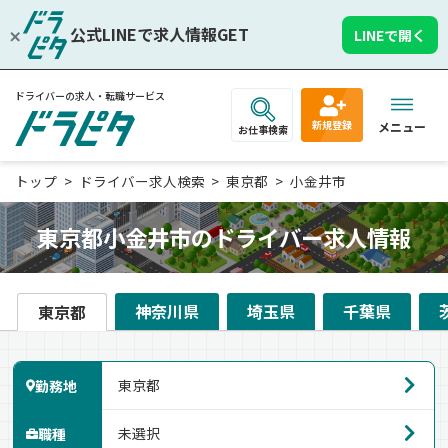
公式LINEで求人情報GET
LINEで開く
ドライバーの求人・転職サービス
新規登録
メニュー
お仕事検索
トップ
ドライバー求人検索
東京都
小金井市
東京都小金井市のドライバー求人情報
神奈川県
埼玉県
千葉県
東京都
勤務地
職種