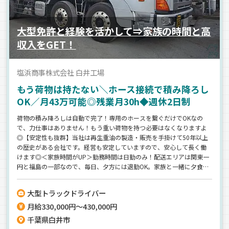
大型免許と経験を活かして⇒家族の時間と高
収入をGET！
塩浜商事株式会社 白井工場
もう荷物は持たない＼ホース接続で積み降ろし
OK／月43万可能◎残業月30h◆週休2日制
荷物の積み降ろしは自動で完了！専用のホースを繋ぐだけでOKなの
で、力仕事はありません！もう重い荷物を持つ必要はなくなりますよ
◎【安定性も抜群】当社は再生重油の製造・販売を手掛けて50年以上
の歴史がある会社です。経営も安定していますので、安心して長く働
けます◎＜家族時間がUP＞勤務時間は日勤のみ！配送エリアは関東一
円と福島の一部なので、毎日、夕方には退勤OK。家族と一緒に夕食が
食べられます◎＜高収入をGET＞月給33万円以上だから生活も安定！
家族も安心の転職が実現できます♪
大型トラックドライバー
月給330,000円～430,000円
千葉県白井市