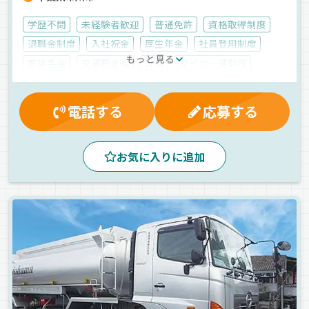
学歴不問
未経験者歓迎
普通免許
資格取得制度
退職金制度
入社祝金
厚生年金
社員登用制度
もっと見る
家族手当
交通費支給
昇給
マイカー通勤可
健康保険
労災保険
無事故手当
雇用保険
有給休暇
残業手当
賞与
制服・作業着貸与
電話する
応募する
早朝
真夜中
昼
朝
夜
夕方
コンビニ配送
パワーゲート
ルート配送
地場
ETC搭載
お気に入りに追加
カゴ車輸送
食品
冷蔵・冷凍車
正社員