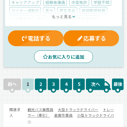
キャリアアップ
経験者優遇
中型免許
学歴不問
マイカー通勤可
賞与
厚生年金
資格取得制度
もっと見る
交通費支給
昇給
家族手当
財形貯蓄制度
残業手当
無事故手当
有給休暇
大型連休
朝
昼
夕方
産業廃棄物
危険物
タンクローリー
電話する
応募する
正社員
お気に入りに追加
前へ
1
2
3
4
5
次へ
最後
関連求
観光バス乗務員
大型トラックドライバー
トレー
人
ラー（牽引）
倉庫作業員
小型トラックドライバ
ー