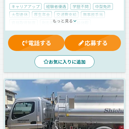
キャリアアップ
経験者優遇
学歴不問
中型免許
大型連休
厚生年金
交通費支給
無事故手当
もっと見る
資格取得制度
財形貯蓄制度
有給休暇
マイカー通勤可
昇給
家族手当
賞与
残業手当
夕方
朝
昼
危険物
産業廃棄物
電話する
応募する
タンクローリー
正社員
お気に入りに追加