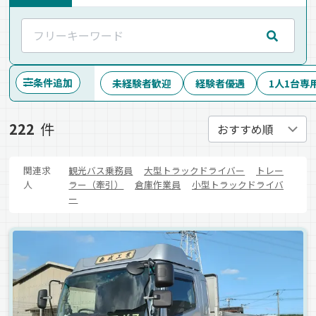
条件追加
未経験者歓迎
経験者優遇
1人1台専
222
件
関連求
観光バス乗務員
大型トラックドライバー
トレー
人
ラー（牽引）
倉庫作業員
小型トラックドライバ
ー