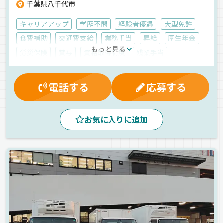
千葉県八千代市
キャリアアップ
学歴不問
経験者優遇
大型免許
食費補助
交通費支給
業務手当
昇給
厚生年金
もっと見る
労災保険
賞与
資格取得制度
残業手当
早出手当
家族手当
雇用保険
大型連休
有給休暇
健康保険
マイカー通勤可
電話する
応募する
制服・作業着貸与
朝
早朝
昼
夕方
1人1台専用車
ルート配送
地場
中距離
手積み
お気に入りに追加
危険物
ユニック車
正社員