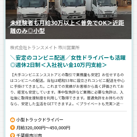
未経験者も月給30万以上＜普免でOK＞近距
離のみ◎小型
株式会社トランスメイト 市川営業所
＼安定のコンビニ配送／女性ドライバーも活躍
◎週休2日制＜入社祝い金10万円支給＞
【大手コンビニエンスストアとの取引で業務量も安定】お任せするの
はコンビニへの配送。当社は昭和53年に設立されコンビニ配送を中心
に手掛けてきました。これまでの実績がお客様から高く評価されてお
り、経営も安定しています。準中型免許など業務に必要な免許は、入
社後に取得支援制度を利用して取得できます。普通免許をお持ちの方
なら、安定した生活をGETできますよ。＜プライベートも充実＞近距
離への配送のみだから、毎日、家に帰れます。女性ドライバーも活躍
中！体への負担も少なめなので、無理せず長く続けれられます◎
小型トラックドライバー
月給320,000円～450,000円
千葉県市川市