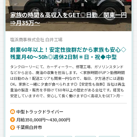
家族の時間＆高収入をGET◎日勤／関東一円
⇒月35万～
塩浜商事株式会社 白井工場
創業60年以上！安定性抜群だから家族も安心◇
残業月40～50h◎週休2日制＊日・祝◆中型
タンクローリーにて、カーディーラー、修理工場、ガソリンスタンド
などから出る、廃油の収集を担当します。＜家族時間がUP＞勤務時間
は日勤のみ！配送エリアも関東一円なので、毎日、夕方過ぎには退勤
OK。家族と一緒に夕食が食べられます◎【安定性も抜群】当社は再生
重油の製造・販売を手掛けて60年以上の歴史がある会社です。経営も
安定していますので、安心して長く働けます◎＜高収入をGET＞月給
35万円以上だから、生活も安定！家族も安心の転職が実現できます♪
中型トラックドライバー
月給350,000円～430,000円
千葉県白井市