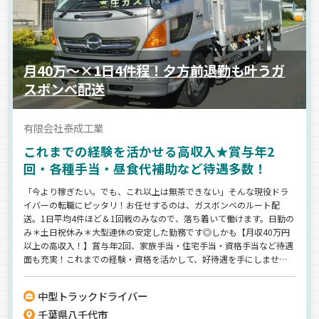
月40万～×1日4件程！夕方前退勤も叶うガ
スボンベ配送
有限会社泰成工業
これまでの経験を活かせる高収入★賞与年2
回・各種手当・昼食代補助など待遇多数！
「今より稼ぎたい。でも、これ以上は無茶できない」そんな現役ドラ
イバーの転職にピッタリ！お任せするのは、ガスボンベのルート配
送。1日平均4件ほど＆1回戦のみなので、落ち着いて働けます。日勤の
み＊土日祝休み＊大型連休の安定した勤務です◎しかも【月収40万円
以上の高収入！】賞与年2回、家族手当・住宅手当・資格手当など待遇
面も充実！これまでの経験・資格を活かして、好待遇を手にしません
か？
中型トラックドライバー
千葉県八千代市