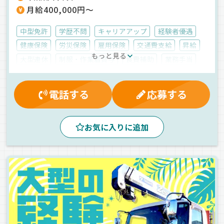
月給400,000円～
中型免許
学歴不問
キャリアアップ
経験者優遇
健康保険
労災保険
雇用保険
交通費支給
昇給
もっと見る
大型連休
制服・作業着貸与
食費補助
業務手当
厚生年金
賞与
早出手当
資格取得制度
有給休暇
家族手当
マイカー通勤可
残業手当
電話する
応募する
朝
夕方
早朝
昼
ルート配送
手積み
地場
中距離
1人1台専用車
危険物
平ボディ車
お気に入りに追加
正社員