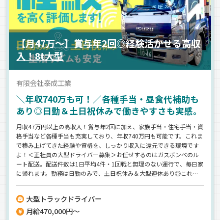
【月47万～】賞与年2回◎経験活かせる高収
入！8t大型
有限会社泰成工業
＼年収740万も可！／各種手当・昼食代補助も
あり◎日勤＆土日祝休みで働きやすさも実感。
月収47万円以上の高収入！賞与年2回に加え、家族手当・住宅手当・資
格手当など各種手当も充実しており、年収740万円も可能です。これま
で積み上げてきた経験や資格を、しっかり収入に還元できる環境です
よ！＜正社員の大型ドライバー募集＞お任せするのはガスボンベのル
ート配送。配送件数は1日平均4件・1回戦と無理のない運行で、毎日家
に帰れます。勤務は日勤のみで、土日祝休み＆大型連休あり◎これま
での経験・資格を活かして、好待遇を手にしませんか？
大型トラックドライバー
月給470,000円～