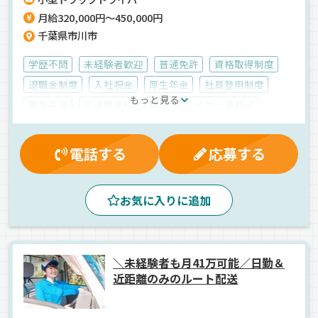
月給320,000円～450,000円
千葉県市川市
学歴不問
未経験者歓迎
普通免許
資格取得制度
退職金制度
入社祝金
厚生年金
社員登用制度
もっと見る
家族手当
交通費支給
昇給
マイカー通勤可
健康保険
労災保険
無事故手当
雇用保険
有給休暇
残業手当
賞与
制服・作業着貸与
電話する
応募する
早朝
真夜中
昼
朝
夜
夕方
コンビニ配送
パワーゲート
ルート配送
地場
ETC搭載
お気に入りに追加
カゴ車輸送
食品
冷蔵・冷凍車
正社員
＼未経験者も月41万可能／日勤＆
近距離のみのルート配送