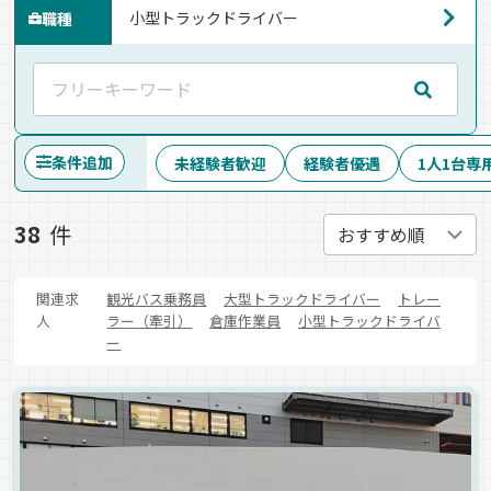
職種
条件追加
未経験者歓迎
経験者優遇
1人1台専
38
件
関連求
観光バス乗務員
大型トラックドライバー
トレー
人
ラー（牽引）
倉庫作業員
小型トラックドライバ
ー