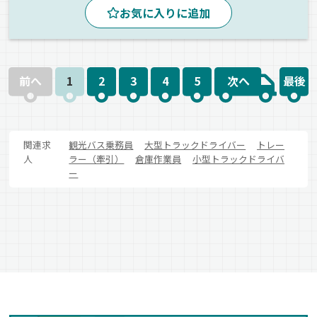
お気に入りに追加
ドライブレコーダー
AT可
バックアイモニター装備
1人1台専用車
食品
冷蔵・冷凍車
正社員
前へ
1
2
3
4
5
次へ
最後
関連求
観光バス乗務員
大型トラックドライバー
トレー
人
ラー（牽引）
倉庫作業員
小型トラックドライバ
ー