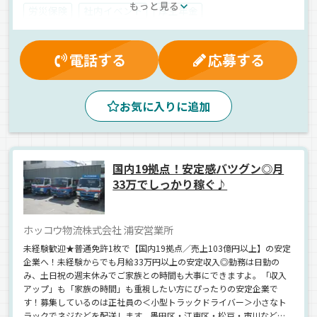
もっと見る
労災保険
社内イベント
厚生年金
制服・作業着貸与
表彰制度
交通費支給
雇用保険
賞与
健康保険
決算賞与
資格取得制度
電話する
応募する
マイカー通勤可
大型連休
有給休暇
無事故手当
昼
朝
夕方
早朝
夜
ドライブレコーダー
お気に入りに追加
パワーゲート
AT可
バックアイモニター装備
地場
建設機械
平ボディ車
正社員
国内19拠点！安定感バツグン◎月
33万でしっかり稼ぐ♪
ホッコウ物流株式会社 浦安営業所
未経験歓迎★普通免許1枚で【国内19拠点／売上103億円以上】の安定
企業へ！未経験からでも月給33万円以上の安定収入◎勤務は日勤の
み、土日祝の週末休みでご家族との時間も大事にできますよ。「収入
アップ」も「家族の時間」も重視したい方にぴったりの安定企業で
す！募集しているのは正社員の＜小型トラックドライバー＞小さなト
ラックでネジなどを配送します。墨田区・江東区・松戸・市川など近