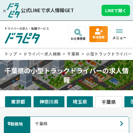
公式LINEで求人情報GET
LINEで開く
ドライバーの求人・転職サービス
新規登録
メニュー
お仕事検索
トップ
ドライバー求人検索
千葉県
小型トラックドライバー
千葉県の小型トラックドライバーの求人情
報
東京都
神奈川県
埼玉県
千葉県
勤務地