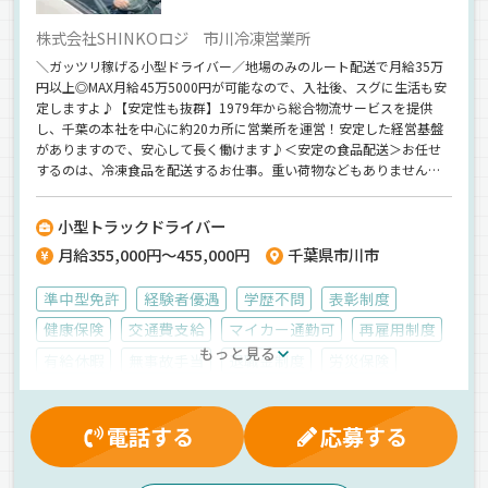
株式会社SHINKOロジ 市川冷凍営業所
＼ガッツリ稼げる小型ドライバー／地場のみのルート配送で月給35万
円以上◎MAX月給45万5000円が可能なので、入社後、スグに生活も安
定しますよ♪【安定性も抜群】1979年から総合物流サービスを提供
し、千葉の本社を中心に約20カ所に営業所を運営！安定した経営基盤
がありますので、安心して長く働けます♪＜安定の食品配送＞お任せ
するのは、冷凍食品を配送するお仕事。重い荷物などもありませんの
で、40代～50代のミドル層の方も活躍しています。
小型トラックドライバー
月給355,000円～455,000円
千葉県市川市
準中型免許
経験者優遇
学歴不問
表彰制度
健康保険
交通費支給
マイカー通勤可
再雇用制度
もっと見る
有給休暇
無事故手当
退職金制度
労災保険
大型連休
業務手当
昇給
厚生年金
雇用保険
財形貯蓄制度
入社祝金
資格取得制度
電話する
応募する
制服・作業着貸与
夕方
朝
真夜中
昼
早朝
夜
ETC搭載
カーナビ搭載
地場