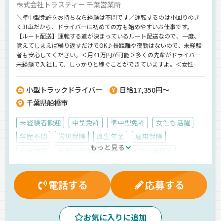
株式会社トラスティー 千葉営業所
＼準中型免許をお持ちなら経験は不問です／運転するのは小回りのき
く3t車だから、ドライバーは初めての方も始めやすいお仕事です。
【ルート配送】運転する道が決まっているルート配送なので、一度、
覚えてしまえば繰り返すだけでOK♪長距離や夜勤はないので、未経験
者も安心してください。＜月41万円が可能＞多くの先輩がドライバー
未経験で入社して、しっかりと稼ぐことができていますよ。＜女性も
多数活躍中＞重い荷物を扱うことがないので、女性の方も無理せず続
けられています。
小型トラックドライバー
日給17,350円～
千葉県船橋市
未経験者歓迎
中型免許
準中型免許
女性も活躍
学歴不問
労災保険
厚生年金
雇用保険
もっと見る
有給休暇
制服・作業着貸与
マイカー通勤可
健康保険
残業手当
昼
朝
夕方
地場
ルート配送
バックアイモニター装備
電話する
応募する
ドライブレコーダー
パワーゲート
コンビニ配送
拠点多数
食品
冷蔵・冷凍車
派遣社員
お気に入りに追加