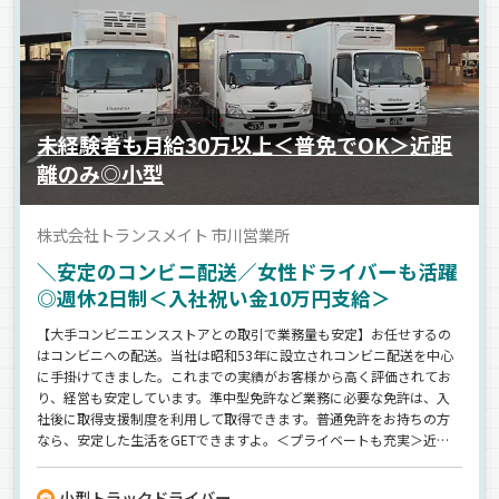
未経験者も月給30万以上＜普免でOK＞近距
離のみ◎小型
株式会社トランスメイト 市川営業所
＼安定のコンビニ配送／女性ドライバーも活躍
◎週休2日制＜入社祝い金10万円支給＞
【大手コンビニエンスストアとの取引で業務量も安定】お任せするの
はコンビニへの配送。当社は昭和53年に設立されコンビニ配送を中心
に手掛けてきました。これまでの実績がお客様から高く評価されてお
り、経営も安定しています。準中型免許など業務に必要な免許は、入
社後に取得支援制度を利用して取得できます。普通免許をお持ちの方
なら、安定した生活をGETできますよ。＜プライベートも充実＞近距
離への配送のみだから、毎日、家に帰れます。女性ドライバーも活躍
中！体への負担も少なめなので、無理せず長く続けれられます◎
小型トラックドライバー