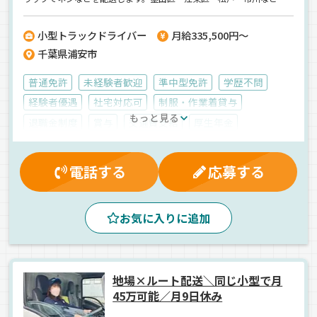
場の配送です♪＜運送業の経験不問＞＜トラック運転手の未経験大歓
迎＞ご連絡をお待ちしています！
小型トラックドライバー
月給335,500円～
千葉県浦安市
普通免許
未経験者歓迎
準中型免許
学歴不問
経験者優遇
社宅対応可
制服・作業着貸与
もっと見る
退職金制度
賞与
交通費支給
厚生年金
健康保険
残業手当
家族手当
休日出勤割増金
雇用保険
表彰制度
大型連休
有給休暇
昇給
電話する
応募する
能率評価
資格取得制度
労災保険
マイカー通勤可
朝
昼
夕方
地場
新車
ドライブレコーダー
お気に入りに追加
バックアイモニター装備
ETC搭載
雑貨
平ボディ車
正社員
地場×ルート配送＼同じ小型で月
45万可能／月9日休み