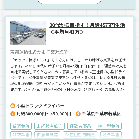
20代から目指す！月給45万円生活
＜平均月41万＞
東翔運輸株式会社 千葉営業所
「ガッツリ稼ぎたい！」そんな方には、しっかり稼げる業務をお任せ
します。だから20代の若手でも月給45万円が目指せる！理想の収入を
当社で実現してください。今回募集しているのは正社員の小型ドライ
バーです。＜仕事量が豊富で安定＞お任せするのは、レンタル建設機
械の地場配送。取引先が大手だから仕事量が安定しています。＜近距
離が中心＞小型車×週休2日の月9日休みで【月28万～】の高収入♪ム
リな長時間勤務はもちろん泊まりの運行もなし！積み込みは手積みも
ありますが、フォークリフトも使用可＆ゲート車なので体力的な面で
小型トラックドライバー
も安心！⇒女性ドライバーも活躍中です。
月給300,000円～450,000円
千葉県千葉市若葉区
普通免許
未経験者歓迎
経験者優遇
準中型免許
深夜手当
再雇用制度
休日出勤割増金
残業手当