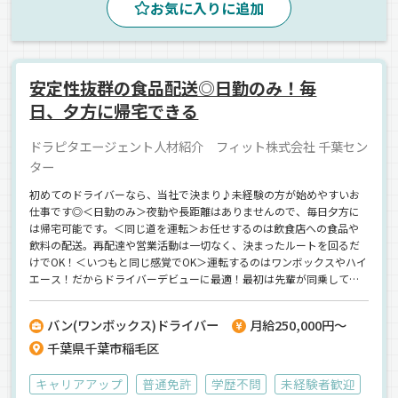
お気に入りに追加
拠点多数
ルート配送
手積み
飲料水
冷蔵・冷凍車
正社員
安定性抜群の食品配送◎日勤のみ！毎
日、夕方に帰宅できる
ドラピタエージェント人材紹介 フィット株式会社 千葉セン
ター
初めてのドライバーなら、当社で決まり♪未経験の方が始めやすいお
仕事です◎＜日勤のみ＞夜勤や長距離はありませんので、毎日夕方に
は帰宅可能です。＜同じ道を運転＞お任せするのは飲食店への食品や
飲料の配送。再配達や営業活動は一切なく、決まったルートを回るだ
けでOK！＜いつもと同じ感覚でOK＞運転するのはワンボックスやハイ
エース！だからドライバーデビューに最適！最初は先輩が同乗して一
から指導してくれるので、運転のコツや配送先とのやり取りも安心し
て覚えていけます。＜週休2日制＞年間休日107日でさらに、慶弔休暇
バン(ワンボックス)ドライバー
月給250,000円～
や育児休暇、有給休暇なども取得可能。プライベートを大切にしなが
千葉県千葉市稲毛区
ら働ける職場です。＜待遇も充実＞子ども手当や通勤手当、退職金制
度など待遇も充実しています。【フィット株式会社】でのお仕事です
が、応募はドラピタエージェントを通じてのご紹介になります！
キャリアアップ
普通免許
学歴不問
未経験者歓迎