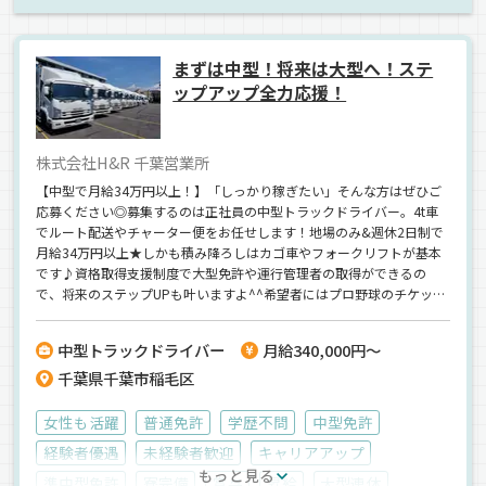
まずは中型！将来は大型へ！ステ
ップアップ全力応援！
株式会社H&R 千葉営業所
【中型で月給34万円以上！】「しっかり稼ぎたい」そんな方はぜひご
応募ください◎募集するのは正社員の中型トラックドライバー。4t車
でルート配送やチャーター便をお任せします！地場のみ&週休2日制で
月給34万円以上★しかも積み降ろしはカゴ車やフォークリフトが基本
です♪資格取得支援制度で大型免許や運行管理者の取得ができるの
で、将来のステップUPも叶いますよ^^希望者にはプロ野球のチケット
も配布しているので家族やお友達や誘って野球観戦も楽しめます★
中型トラックドライバー
月給340,000円～
千葉県千葉市稲毛区
女性も活躍
普通免許
学歴不問
中型免許
経験者優遇
未経験者歓迎
キャリアアップ
もっと見る
準中型免許
寮完備
賞与
昇給
大型連休