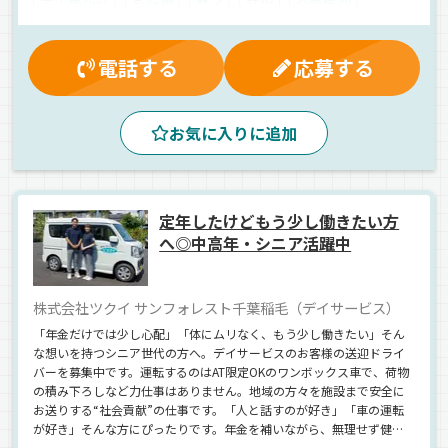
資格取得制度
厚生年金
有給休暇
健康保険
雇用保険
制服・作業着貸与
交通費支給
労災保険
電話する
応募する
マイカー通勤可
能率評価
再雇用制度
夕方
朝
夜
昼
早朝
地場
パワーゲート
新車
お気に入りに追加
ドライブレコーダー
カーナビ搭載
手積み
ETC搭載
雑貨
日用品
ウィング車
正社員
定年したけどもう少し働きたい方
へ◎中高年・シニア活躍中
株式会社ツクイ サンフォレスト千葉稲毛（デイサービス）
「年金だけでは少し心配」「体にムリなく、もう少し働きたい」そん
な想いを持つシニア世代の方へ。デイサービスのお客様の送迎ドライ
バーを募集中です。運転するのはAT限定OKのワンボックス車で、荷物
の積み下ろしなど力仕事はありません。地域の方々を施設まで安全に
お送りする“社会貢献”の仕事です。「人と話すのが好き」「車の運転
が好き」そんな方にぴったりです。年金を補いながら、無理せず健康
的に働ける“セカンドキャリア”を始めませんか？