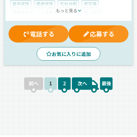
雇用保険
健康保険
有給休暇
寮完備
もっと見る
退職金制度
交通費支給
賞与
労災保険
厚生年金
制服・作業着貸与
昇給
家族手当
資格取得制度
社宅対応可
朝
昼
夕方
電話する
応募する
個店配送
中距離
手積み
ルート配送
地場
食品
飲料水
冷蔵・冷凍車
正社員
お気に入りに追加
前へ
1
2
次へ
最後