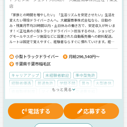
店
「家族との時間を増やしたい」「生活リズムを安定させたい」生活を
変えたい現役ドライバーさんへ。大蔵屋商事株式会社なら、日勤の
み・残業月平均20時間以内・土日休みの働き方で、安定収入が叶いま
す！＜正社員の小型トラックドライバー＞担当するのは、ショッピン
グモールやスポーツ施設などに設置された自動販売機への飲料配送。
ルートは固定で覚えやすく、経験者ならすぐに慣れていけます。経験
を活かしつつ、家族との時間や趣味を楽しむ時間もしっかり確保でき
る働き方へ◎「ドライバーの仕事は続けたい。でも働き方を変えた
小型トラックドライバー
月給296,540円～
い」そんな経験者にこそ、ぜひ知ってほしい仕事です！
千葉県千葉市稲毛区
キャリアアップ
未経験者歓迎
準中型免許
経験者優遇
普通免許
学歴不問
賞与
大型連休
もっと見る
資格取得制度
マイカー通勤可
交通費支給
健康保険
雇用保険
厚生年金
社内イベント
労災保険
能率評価
退職金制度
保養所有
電話する
応募する
制服・作業着貸与
残業手当
昇給
有給休暇
皆勤手当
早朝
朝
昼
夜
夕方
地場