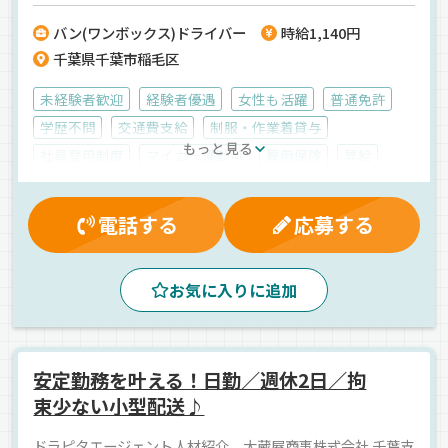
バン(ワンボックス)ドライバー
時給1,140円
千葉県千葉市稲毛区
未経験者歓迎
経験者優遇
女性も活躍
普通免許
学歴不問
交通費支給
制服・作業着貸与
もっと見る
社員登用制度
マイカー通勤可
雇用保険
昇給
健康保険
労災保険
有給休暇
厚生年金
残業手当
夜
昼
朝
夕方
拠点多数
電話する
応募する
バックアイモニター装備
カーナビ搭載
AT可
地場
その他
ワンボックス
アルバイト
お気に入りに追加
安定勤務を叶える！日勤／週休2日／拘
束少ない小型配送♪
ドラピタエージェント人材紹介 大蔵屋商事株式会社 千葉支