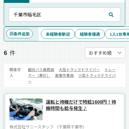
条件追加
未経験者歓迎
経験者優遇
1人1台専
6
件
関連求
観光バス乗務員
大型トラックドライバー
トレー
人
ラー（牽引）
倉庫作業員
小型トラックドライバ
ー
運転と待機だけで時給1600円！待
機時間も給与発生♪
株式会社サニースタッフ （千葉県千葉市）