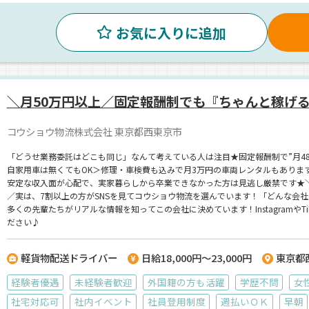
お気に入りに追加
＼月50万円以上／固定報酬制でも『ちゃんと稼げ
コウショウ物流株式会社 東京都西東京市
「どうせ業務委託はどこも同じ」なんて考えている人は注目★固定報酬制で”月4
自家用車は無くてもOK＞修理・車検費も込みで月3万円の車両レンタルもありま
安定な収入面が心配で、実家暮らしから卒業できなかった方は見逃し厳禁です★＼
／実は、7割以上の方がSNSを見てコウショウ物流を選んでいます！「どんな会
多くの先輩たちがリアルな情報を知ってこの会社に決めています！Instagramや
ださい♪
軽貨物配送ドライバー
日給18,000円～23,000円
東京都
経験者優遇
未経験者歓迎
外国籍の方も活躍
学歴不問
女
社宅対応可
社内イベント
社員登用制度
週払いＯＫ
早朝