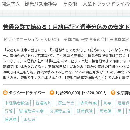
関連求人
観光バス乗務員
その他
大型トラックドライバ
普通免許で始める！月給保証×週半分休みの安定ド
ドラピタエージェント人材紹介 東都自動車交通株式会社 三鷹営業所
「安定した仕事に就きたい」「未経験からでも安心して始めたい」――そんな方に
ー。普通免許があれば応募OKで、自社教習所完備＆二種免許取得費用は全額会社負
トできます。未経験入社が8割以上を占め、座学・実地・接客研修まで徹底フォロ
勤務で明け休みを含めると、実質20日以上がお休み！趣味や家族の時間もたっぷ
800万円以上も可能。荷物の積み降ろしがなく体への負担も少ないため、40代・
働き方を、東都で手に入れませんか？ 【東都自動車交通株式会社】でのお仕事ですが、応募はドラピタエージェントを通じてのご紹介になり
ます！
タクシードライバー
月給250,000円～320,000円
東京都
未経験者歓迎
普通免許
厚生年金
表彰制度
賞与
雇用保
昇給
資格取得制度
交通費支給
健康保険
寮完備
昼
普通車
正社員