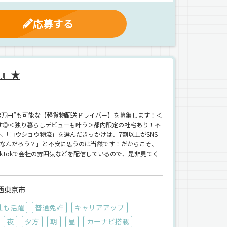
応募する
る』★
8万円”も可能な【軽貨物配送ドライバー】を募集します！＜
す◎＜独り暮らしデビューも叶う＞都内限定の社宅あり！不
「コウショウ物流」を選んだきっかけは、7割以上がSNS
社なんだろう？」と不安に思うのは当然です！だからこそ、
TikTokで会社の雰囲気などを配信しているので、是非見てく
西東京市
性も活躍
普通免許
キャリアアップ
夜
夕方
朝
昼
カーナビ搭載