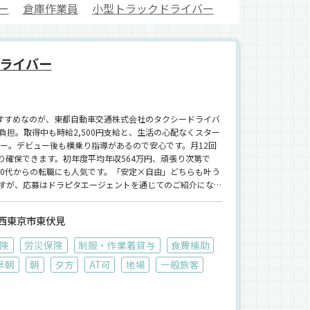
ー
倉庫作業員
小型トラックドライバー
ライバー
おすすめなのが、東都自動車交通株式会社のタクシードライバ
担。取得中も時給2,500円支給と、生活の心配なくスター
ー。デビュー後も横乗り指導があるので安心です。月12回
り確保できます。初年度平均年収564万円、頑張り次第で
50代からの転職にも人気です。「安定×自由」どちらも叶う
西東京市東伏見
険
労災保険
制服・作業着貸与
食費補助
早朝
朝
夕方
AT可
地場
一般旅客