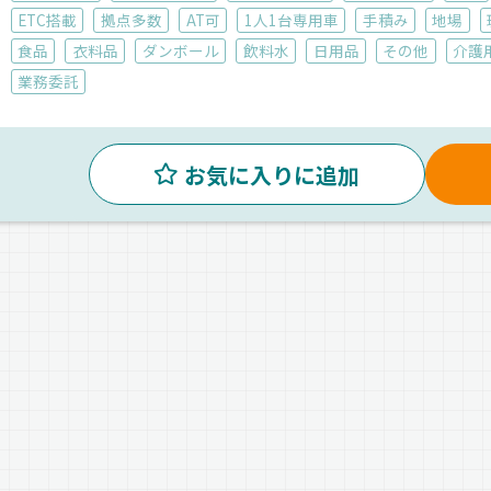
ETC搭載
拠点多数
AT可
1人1台専用車
手積み
地場
食品
衣料品
ダンボール
飲料水
日用品
その他
介護
業務委託
お気に入りに追加