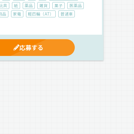
玩具
紙
薬品
雑貨
菓子
医薬品
用品
家電
軽四輪（AT）
普通車
応募する