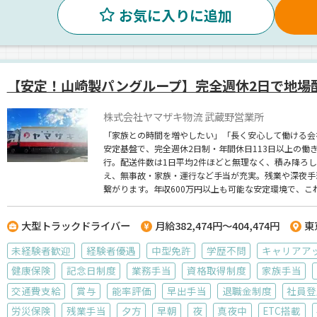
お気に入りに追加
【安定！山崎製パングループ】完全週休2日で地場
株式会社ヤマザキ物流 武蔵野営業所
「家族との時間を増やしたい」「長く安心して働ける会
安定基盤で、完全週休2日制・年間休日113日以上の働
行。配送件数は1日平均2件ほどと無理なく、積み降ろ
え、無事故・家族・運行など手当が充実。残業や深夜手
繋がります。年収600万円以上も可能な安定環境で、こ
大型トラックドライバー
月給382,474円～404,474円
東
未経験者歓迎
経験者優遇
中型免許
学歴不問
キャリアア
健康保険
記念日制度
業務手当
資格取得制度
家族手当
交通費支給
賞与
能率評価
早出手当
退職金制度
社員登
労災保険
残業手当
夕方
早朝
夜
真夜中
ETC搭載