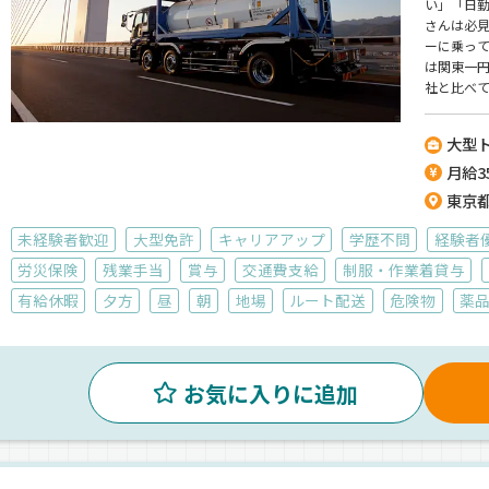
い」「日
さんは必
ーに乗っ
は関東一円
社と比べ
帰宅してい
いるので
大型
月給35
東京
未経験者歓迎
大型免許
キャリアアップ
学歴不問
経験者
労災保険
残業手当
賞与
交通費支給
制服・作業着貸与
有給休暇
夕方
昼
朝
地場
ルート配送
危険物
薬
お気に入りに追加