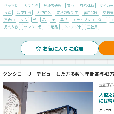
学歴不問
大型免許
経験者優遇
賞与
有給休暇
マイカー
昇給
深夜手当
大型連休
資格取得制度
雇用保険
交通費
真夜中
夕方
朝
昼
夜
早朝
ドライブレコーダー
拠点多数
センター便
日用品
ウィング車
正社員
お気に入りに追加
タンクローリーデビューした方多数＼年間賞与43
立正運送
大型免
には帰
タンクロ