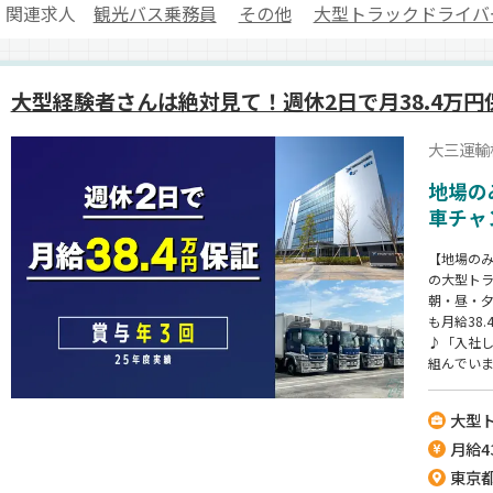
関連求人
観光バス乗務員
その他
大型トラックドライバ
大型経験者さんは絶対見て！週休2日で月38.4万円
大三運輸
地場の
車チャ
【地場のみ
の大型ト
朝・昼・夕
も月給38
♪「入社
組んでい
チャンス
大型
月給43
東京