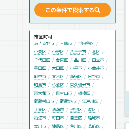
この条件で検索する
市区町村
あきる野市
三鷹市
世田谷区
中央区
中野区
八王子市
北区
千代田区
台東区
品川区
国立市
墨田区
大田区
小平市
小金井市
府中市
文京区
新宿区
日野市
昭島市
杉並区
東久留米市
東大和市
東村山市
板橋区
武蔵村山市
武蔵野市
江戸川区
江東区
清瀬市
渋谷区
港区
狛江市
町田市
目黒区
稲城市
立川市
練馬区
荒川区
葛飾区