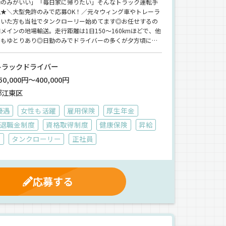
勤のみがいい」「毎日家に帰りたい」そんなトラック運転手
見★＼大型免許のみで応募OK！／元々ウィング車やトレーラ
ていた方も当社でタンクローリー始めてます◎お任せするの
メインの地場輸送。走行距離は1日150～160kmほどで、他
てもゆとりあり◎日勤のみでドライバーの多くが夕方頃には
ますよ♪【創業80年以上の安定企業】土台がしっかりして
将来的にも安心できます。
トラックドライバー
0,000円～400,000円
都江東区
優遇
女性も活躍
雇用保険
厚生年金
退職金制度
資格取得制度
健康保険
昇給
品
タンクローリー
正社員
応募する