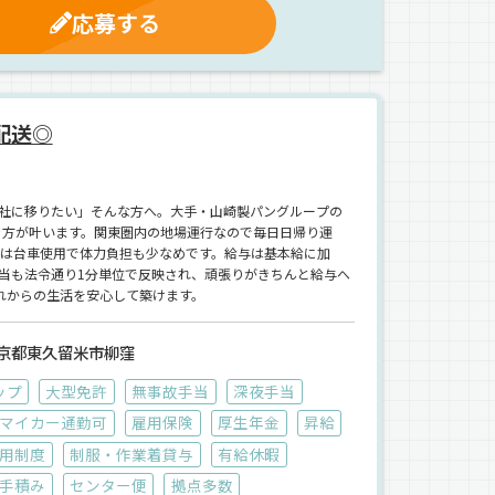
応募する
配送◎
社に移りたい」そんな方へ。大手・山崎製パングループの
き方が叶います。関東圏内の地場運行なので毎日日帰り運
しは台車使用で体力負担も少なめです。給与は基本給に加
当も法令通り1分単位で反映され、頑張りがきちんと給与へ
れからの生活を安心して築けます。
京都東久留米市柳窪
ップ
大型免許
無事故手当
深夜手当
マイカー通勤可
雇用保険
厚生年金
昇給
用制度
制服・作業着貸与
有給休暇
手積み
センター便
拠点多数