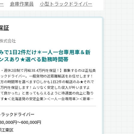
ー
倉庫作業員
小型トラックドライバー
保証
株式会社
みで1日2件だけ＊一人一台専用車＆新
ンスあり★選べる勤務時間帯
・週休2日制で月給38.4万円を保証！】募集するのは正社員
ラックドライバー。一般貨物の近距離輸送をお任せします！
方の時間帯を選べます◎しかも1日2件の輸送のみ★それで
.4万円を保証します！ムリなく安定した収入が叶いますよ
して良かった」と思ってもらえるように待遇面の向上に取り
ます★＜北海道発の安定企業＞＜一人一台専用車＞＜新車の
もあり＞
トラックドライバー
0,000円～600,000円
都江東区