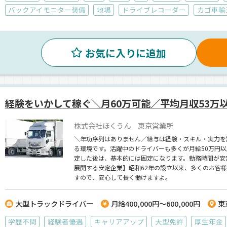
バックアイモニター装備
地場
ドライブレコーダー
カゴ車輸
お気に入りに追加
経験をいかして稼ぐ＼月60万可能／平均月収53万
株式会社ほくうん 東京営業所
＼年功序列はありません／給与は経験・スキル・実力を
る環境です。活躍中のドライバーも多くが月給50万円
定した後は、基本的には固定になります。勤務時間が安
展開する安定企業】昭和62年の設立以来、多くのお客
すので、安心して長く働けますよ。
大型トラックドライバー
月給400,000円～600,000円
東
学歴不問
経験者優遇
キャリアアップ
大型免許
厚生年金