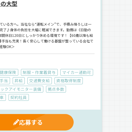
シの大型
ている方へ。当社なら“運転メイン”で、手積み降ろしは一
完了♪身体の負担を大幅に軽減できます。勤務は《日勤の
間休日120日としっかり休める環境です！【60歳以降も給
種手当も充実！長く安心して働ける基盤が整っている会社で
経験OK＞
健康保険
制服・作業着貸与
マイカー通勤可
手当
昇給
交通費支給
資格取得制度
バックアイモニター装備
拠点多数
車
契約社員
応募する