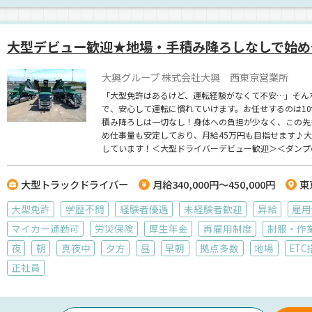
大型デビュー歓迎★地場・手積み降ろしなしで始め
大興グループ 株式会社大興 西東京営業所
「大型免許はあるけど、運転経験がなくて不安…」そん
で、安心して運転に慣れていけます。お任せするのは1
積み降ろしは一切なし！身体への負担が少なく、この先
め仕事量も安定しており、月給45万円も目指せます♪
しています！＜大型ドライバーデビュー歓迎＞＜ダンプ
大型トラックドライバー
月給340,000円～450,000円
東
大型免許
学歴不問
経験者優遇
未経験者歓迎
昇給
雇用
マイカー通勤可
労災保険
厚生年金
再雇用制度
制服・作
夜
朝
真夜中
夕方
昼
早朝
拠点多数
地場
ETC
正社員