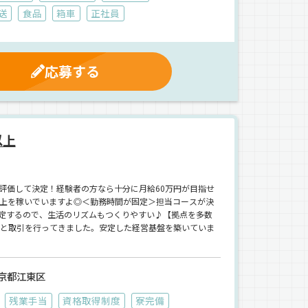
送
食品
箱車
正社員
応募する
以上
評価して決定！経験者の方なら十分に月給60万円が目指せ
以上を稼いでいますよ◎＜勤務時間が固定＞担当コースが決
定するので、生活のリズムもつくりやすい♪【拠点を多数
様と取引を行ってきました。安定した経営基盤を築いていま
京都江東区
残業手当
資格取得制度
寮完備