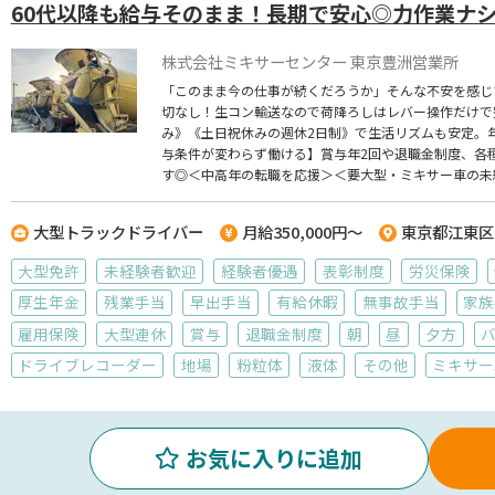
60代以降も給与そのまま！長期で安心◎力作業ナ
株式会社ミキサーセンター 東京豊洲営業所
「このまま今の仕事が続くだろうか」そんな不安を感じ
切なし！生コン輸送なので荷降ろしはレバー操作だけで
み》《土日祝休みの週休2日制》で生活リズムも安定。年
与条件が変わらず働ける】賞与年2回や退職金制度、各
す◎＜中高年の転職を応援＞＜要大型・ミキサー車の未
大型トラックドライバー
月給350,000円～
東京都江東区
大型免許
未経験者歓迎
経験者優遇
表彰制度
労災保険
厚生年金
残業手当
早出手当
有給休暇
無事故手当
家族
雇用保険
大型連休
賞与
退職金制度
朝
昼
夕方
ドライブレコーダー
地場
粉粒体
液体
その他
ミキサー
お気に入りに追加