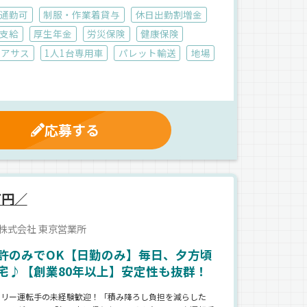
通勤可
制服・作業着貸与
休日出勤割増金
支給
厚生年金
労災保険
健康保険
エアサス
1人1台専用車
パレット輸送
地場
応募する
万円／
株式会社 東京営業所
許のみでOK【日勤のみ】毎日、夕方頃
宅♪【創業80年以上】安定性も抜群！
ーリー運転手の未経験歓迎！「積み降ろし負担を減らした