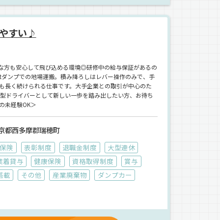
やすい♪
な方も安心して飛び込める環境◎研修中の給与保証があるの
0tダンプでの地場運搬。積み降ろしはレバー操作のみで、手
も長く続けられる仕事です。大手企業との取引が中心のた
大型ドライバーとして新しい一歩を踏み出したい方、お待ち
の未経験OK＞
京都西多摩郡瑞穂町
保険
表彰制度
退職金制度
大型連休
業着貸与
健康保険
資格取得制度
賞与
搭載
その他
産業廃棄物
ダンプカー