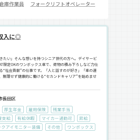
倉庫作業員
フォークリフトオペレーター
収入に◎
きたい」そんな想いを持つシニア世代の方へ。デイサービ
AT限定OKのワンボックス車で、荷物の積み下ろしなど力仕
る“社会貢献”の仕事です。「人と話すのが好き」「車の運
、無理せず健康的に働ける“セカンドキャリア”を始めませ
市長田区
厚生年金
雇用保険
残業手当
費支給
有給休暇
マイカー通勤可
昇給
ックアイモニター装備
その他
ワンボックス