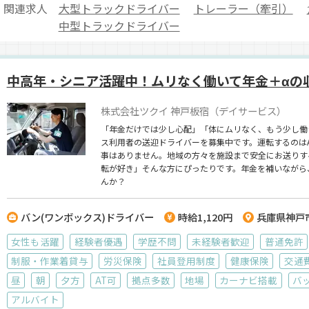
関連求人
大型トラックドライバー
トレーラー（牽引）
中型トラックドライバー
中高年・シニア活躍中！ムリなく働いて年金＋αの
株式会社ツクイ 神戸板宿（デイサービス）
「年金だけでは少し心配」「体にムリなく、もう少し働
ス利用者の送迎ドライバーを募集中です。運転するのは
事はありません。地域の方々を施設まで安全にお送りす
転が好き」そんな方にぴったりです。年金を補いながら
んか？
バン(ワンボックス)ドライバー
時給1,120円
兵庫県神戸
女性も活躍
経験者優遇
学歴不問
未経験者歓迎
普通免許
制服・作業着貸与
労災保険
社員登用制度
健康保険
交通
昼
朝
夕方
AT可
拠点多数
地場
カーナビ搭載
バ
アルバイト