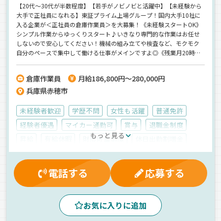
【20代～30代が半数程度】【若手がノビノビと活躍中】【未経験から
大手で正社員になれる】東証プライム上場グループ！国内大手10社に
入る企業が＜正社員の倉庫作業員＞を大募集！《未経験スタートOK》
シンプル作業からゆっくりスタート♪いきなり専門的な作業はお任せ
しないので安心してください！機械の組み立てや検査など、モクモク
自分のペースで集中して働ける仕事がメインですよ◎《残業月20時間
程！日勤のみ》毎日夕方には帰宅できる仕事！【土日休みメイン！週
休2日制も可】【入社1年以内で昇進のケースも】
倉庫作業員
月給186,800円～280,000円
兵庫県赤穂市
未経験者歓迎
学歴不問
女性も活躍
普通免許
経験者優遇
マイカー通勤可
賞与
退職金制度
もっと見る
昇給
有給休暇
財形貯蓄制度
休日出勤割増金
雇用保険
残業手当
社員登用制度
資格取得制度
健康保険
表彰制度
記念日制度
再雇用制度
電話する
応募する
厚生年金
制服・作業着貸与
無事故手当
大型連休
社宅対応可
労災保険
早朝
夕方
朝
昼
お気に入りに追加
庫内作業員募集
雑貨
食品
正社員