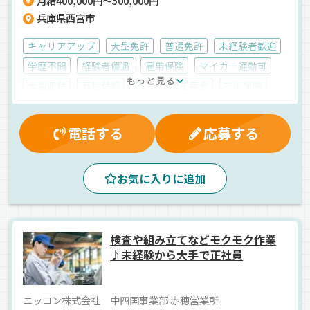
月給400,000円～500,000円
兵庫県西宮市
キャリアアップ
大型免許
普通免許
未経験者歓迎
学歴不問
経験者優遇
雇用保険
マイカー通勤可
もっと見る
大型連休
有給休暇
賞与
厚生年金
労災保険
健康保険
再雇用制度
退職金制度
家族手当
休日出勤割増金
制服・作業着貸与
能率評価
電話する
応募する
資格取得制度
交通費支給
早朝
夕方
夜
朝
真夜中
昼
ドライブレコーダー
1人1台専用車
お気に入りに追加
エアサス
AT可
バックアイモニター装備
カーナビ搭載
長距離
ETC搭載
ジョロダー・ジョルダー
食品
冷蔵・冷凍車
検査や組み立てなどモクモク作業
正社員
♪未経験から大手で正社員
ニッコン株式会社 中四国事業部 赤穂営業所