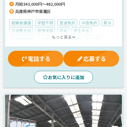
月給343,000円～462,000円
兵庫県神戸市東灘区
経験者優遇
学歴不問
普通免許
中型免許
賞与
交通費支給
健康保険
昇給
厚生年金
もっと見る
資格取得制度
残業手当
有給休暇
労災保険
雇用保険
深夜手当
家族手当
朝
真夜中
昼
早朝
拠点多数
カゴ車輸送
個店配送
地場
電話する
応募する
食品
箱車
正社員
お気に入りに追加