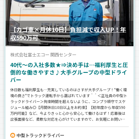
【カゴ車×月休10日】負担減で収入UP！年
収590万可
株式会社富士エコー 関西センター
40代～の入社多数★⇒決め手は…福利厚生と圧
倒的な働きやすさ♪大手グループの中型ドライ
バー
休日数も福利厚生も…充実しているのはさすが大手グループ！"働く環
境の良さ"でトラック運転手から選ばれています＾＾＜正社員の中型ト
ラックドライバー＞拘束時間を超えないように、コンプラ順守でスケ
ジュール組み◎【月間休日10日以上をお約束】【初年度から年収590
万円可能】など、今よりきっと心から安心して働けるはず！応募後は
出張面接など、柔軟な対応を心がけていますので、お気軽にお問い合
わせくださいね。
中型トラックドライバー