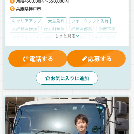
月給450,000円～550,000円
兵庫県神戸市
キャリアアップ
大型免許
フォークリフト免許
未経験者歓迎
けん引免許
経験者優遇
学歴不問
もっと見る
保養所有
有給休暇
マイカー通勤可
退職金制度
業務手当
賞与
昇給
労災保険
健康保険
厚生年金
交通費支給
家族手当
制服・作業着貸与
電話する
応募する
雇用保険
大型連休
早朝
昼
夜
真夜中
朝
夕方
新車
パレット輸送
長距離
お気に入りに追加
バックアイモニター装備
拠点多数
中距離
日用品
飲料水
食品
その他
トレーラー
正社員