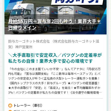
月給55万円＋賞与年2回も叶う！業界大手＊
日帰りメイン
鈴与カーゴネット株式会社 （株式会社鈴与カーゴネット滋
賀）神戸営業所
＼大手直取引で安定収入／バツグンの定着率が
私たちの自慢！業界大手で安心の環境です
「今の会社にこのまま居ていいか不安…」なんてアナタに『月収55万
円も可能』『賞与は満額支給』『ここ数年は毎年ベースアップ』とバ
ツグンの安定収入が叶う＜正社員の大型トレーラー運転手＞を募集！
《国内トップクラスの大手！鈴与グループ》★バツグンの経営基盤！
★大手の直取引で「安定」と「高収入」を両立！★平均離職率わずか
3%！バツグンの定着率が私たちの自慢です！《法令遵守の職場環境》
コンプライアンス遵守徹底！安心して”ずっと”働けます♪【日帰り運
行が基本＆土曜（隔週）、日曜、祝日休み】
トレーラー（牽引）