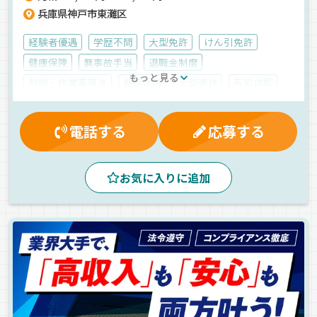
兵庫県神戸市東灘区
経験者優遇
学歴不問
大型免許
けん引免許
健康保険
無事故手当
退職金制度
もっと見る
制服・作業着貸与
雇用保険
大型連休
有給休暇
厚生年金
賞与
労災保険
交通費支給
夕方
朝
昼
早朝
拠点多数
地場
危険物
電話する
応募する
タンクローリー
正社員
お気に入りに追加