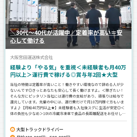
＼30代～40代が活躍中／定着率が高い＝安
心して働ける
大阪宮田運送株式会社
経験より「やる気」を重視＜未経験者も月40万
円以上＞運行費で稼げる◎賞与年2回★大型
当社の特徴は定着率が高いこと！働きやすい環境なので辞める人が少
ないんです◎きっとあなたも安心して長く働けますよ。＜稼ぎたい！
そんな方にピッタリ＞当社には運行費の支給があり、頑張りは給与で
還元しています。先輩の中には、運行費だけで月10万円稼ぐ方もいま
すよ♪【月給40万円以上★】未経験者も入社後スグに生活が安定◎＜
体の負担も少なめ＞10tの冷蔵冷凍車で食品の長距離配送をお任せしま
す！少しずつパレットでの積み降ろしが増え、今後もさらにラクにな
っていく予定♪《車庫は屋根付き！自家用車も雨風から守れます♪》
大型トラックドライバー