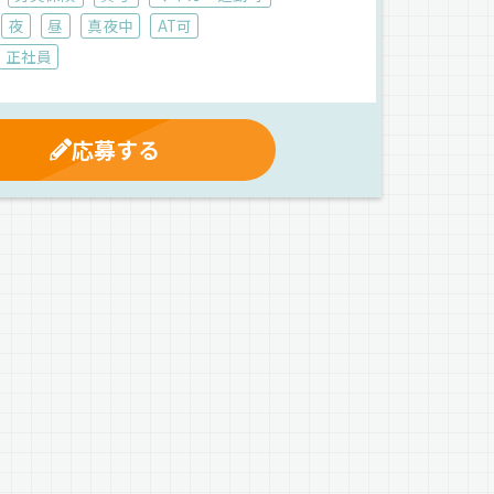
夜
昼
真夜中
AT可
正社員
応募する