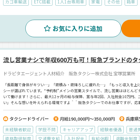
カゴ車輸送
ETC搭載
1人1台専用車
家電
その他
箱車
お気に入りに追加
流し営業ナシで年収600万も可！阪急ブランドのタ
ドラピタエージェント人材紹介 阪急タクシー株式会社 宝塚営業所
「長距離で身体がキツい…」「荷積み・荷降ろしに疲れた…」「もっと収入を上
シーが選ばれています。“予約制”メインの営業スタイルで、流し営業はほとんど
いて働けます！さらに、最大12ヶ月の給与保障、賞与年2回、入社祝金10万円
い」そんな想いを叶えられる環境ですよ＾＾阪急タクシーでのお仕事ですが、応
タクシードライバー
月給190,000円～350,000円
兵庫県
未経験者歓迎
学歴不問
キャリアアップ
経験者優遇
普通
資格取得制度
交通費支給
入社祝金
有給休暇
退職金制度