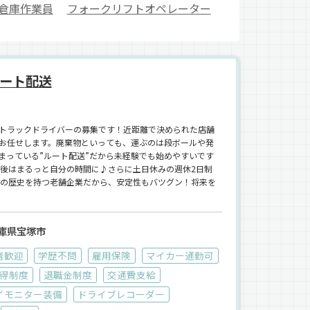
倉庫作業員
フォークリフトオペレーター
ート配送
トラックドライバーの募集です！近距離で決められた店舗
お任せします。廃棄物といっても、運ぶのは段ボールや発
まっている”ルート配送”だから未経験でも始めやすいです
午後はまるっと自分の時間に♪さらに土日休みの週休2日制
上の歴史を持つ老舗企業だから、安定性もバツグン！将来を
庫県宝塚市
者歓迎
学歴不問
雇用保険
マイカー通勤可
得制度
退職金制度
交通費支給
イモニター装備
ドライブレコーダー