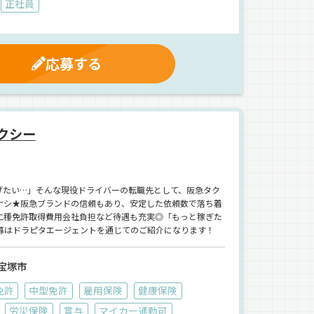
正社員
応募する
クシー
げたい…」そんな現役ドライバーの転職先として、阪急タク
ナシ★阪急ブランドの信頼もあり、安定した依頼数で落ち着
、二種免許取得費用会社負担など待遇も充実◎「もっと稼ぎた
募はドラピタエージェントを通じてのご紹介になります！
宝塚市
免許
中型免許
雇用保険
健康保険
労災保険
賞与
マイカー通勤可