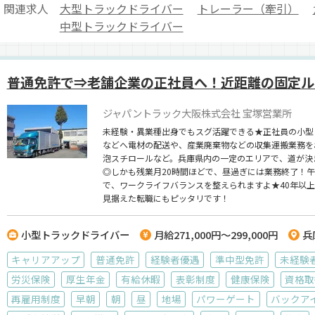
関連求人
大型トラックドライバー
トレーラー（牽引）
中型トラックドライバー
普通免許で⇒老舗企業の正社員へ！近距離の固定ル
ジャパントラック大阪株式会社 宝塚営業所
未経験・異業種出身でもスグ活躍できる★正社員の小型
などへ電材の配送や、産業廃棄物などの収集運搬業務を
泡スチロールなど。兵庫県内の一定のエリアで、道が決
◎しかも残業月20時間ほどで、昼過ぎには業務終了！
で、ワークライフバランスを整えられますよ★40年以
見据えた転職にもピッタリです！
小型トラックドライバー
月給271,000円～299,000円
兵
キャリアアップ
普通免許
経験者優遇
準中型免許
未経験
労災保険
厚生年金
有給休暇
表彰制度
健康保険
資格取
再雇用制度
早朝
朝
昼
地場
パワーゲート
バックア