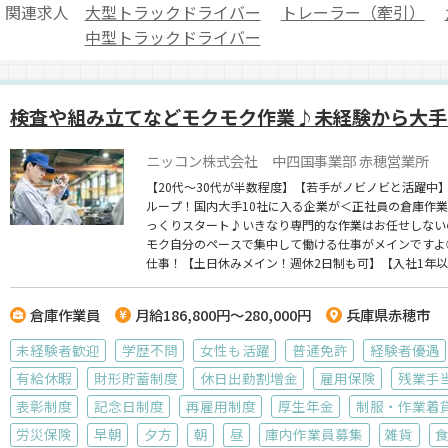
関連求人
大型トラックドライバー
トレーラー（牽引）
中型トラックドライバー
検査や組み立てなどモクモク作業♪未経験から大手
ニッコン株式会社 中四国事業部 赤穂営業所
【20代～30代が半数程度】【若手がノビノビと活躍
ループ！国内大手10社に入る企業が＜正社員の倉庫作
っくりスタート♪いきなり専門的な作業はお任せしない
モク自分のペースで集中して働ける仕事がメインですよ
仕事！【土日休みメイン！週休2日制も可】【入社1年
倉庫作業員
月給186,800円～280,000円
兵庫県赤穂市
未経験者歓迎
学歴不問
女性も活躍
普通免許
経験者優遇
有給休暇
財形貯蓄制度
休日出勤割増金
雇用保険
残業手
表彰制度
記念日制度
再雇用制度
厚生年金
制服・作業着
労災保険
早朝
夕方
朝
昼
庫内作業員募集
雑貨