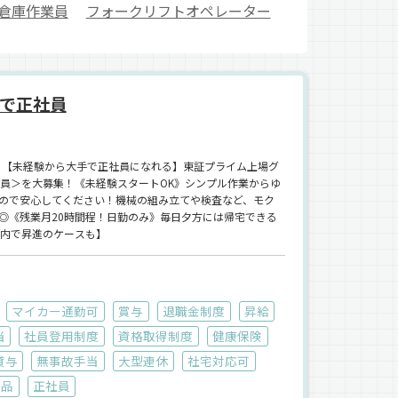
倉庫作業員
フォークリフトオペレーター
で正社員
中】【未経験から大手で正社員になれる】東証プライム上場グ
業員＞を大募集！《未経験スタートOK》シンプル作業からゆ
ので安心してください！機械の組み立てや検査など、モク
◎《残業月20時間程！日勤のみ》毎日夕方には帰宅できる
以内で昇進のケースも】
マイカー通勤可
賞与
退職金制度
昇給
当
社員登用制度
資格取得制度
健康保険
貸与
無事故手当
大型連休
社宅対応可
食品
正社員