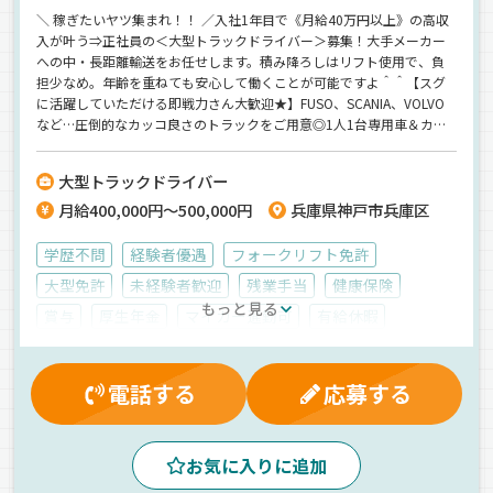
＼ 稼ぎたいヤツ集まれ！！ ／入社1年目で《月給40万円以上》の高収
入が叶う⇒正社員の＜大型トラックドライバー＞募集！大手メーカー
への中・長距離輸送をお任せします。積み降ろしはリフト使用で、負
担少なめ。年齢を重ねても安心して働くことが可能ですよ＾＾【スグ
に活躍していただける即戦力さん大歓迎★】FUSO、SCANIA、VOLVO
など…圧倒的なカッコ良さのトラックをご用意◎1人1台専用車＆カス
タムOKなので自分好みのトラックに乗れます。30代・40代の若手～ミ
ドル層も多数活躍中です！
大型トラックドライバー
月給400,000円～500,000円
兵庫県神戸市兵庫区
学歴不問
経験者優遇
フォークリフト免許
大型免許
未経験者歓迎
残業手当
健康保険
もっと見る
賞与
厚生年金
マイカー通勤可
有給休暇
交通費支給
制服・作業着貸与
休日出勤割増金
雇用保険
退職金制度
大型連休
労災保険
夜
電話する
応募する
早朝
朝
真夜中
コンテナ
エアサス
中距離
長距離
カスタム・デコOK
AT可
カーナビ搭載
お気に入りに追加
バックアイモニター装備
ジョロダー・ジョルダー