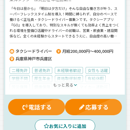
「今日は昼から」「明日は夕方だけ」――そんな自由な働き方が叶う、ス
ーパーフレックスタイム制を導入！時間に縛られず、自分のペースで
働ける＜正社員・タクシードライバー募集＞です。タクシーアプリ
『GO』を導入しており、特別なスキルが無くても効率よく売上をつく
れる環境を整備◎活躍中ドライバーの前職は、営業・飲食業・建設関
係など。全くの未経験からスタートできるうえに、自由度の高い働き
方に変えられます！土日祝休みや連休取得も可能なので、「家族との
時間を増やしたい」「趣味の時間も大切にしたい」という方にもピッ
タクシードライバー
月給200,000円～400,000円
タリです♪
兵庫県神戸市兵庫区
二種免許
普通免許
未経験者歓迎
女性も活躍
学歴不問
厚生年金
資格取得制度
有給休暇
もっと見る
労災保険
健康保険
雇用保険
マイカー通勤可
早朝
夕方
朝
昼
夜
真夜中
タクシー配車アプリの導入
ドライブレコーダー
電話する
応募する
AT可
カーナビ搭載
一般旅客
普通車
正社員
お気に入りに追加