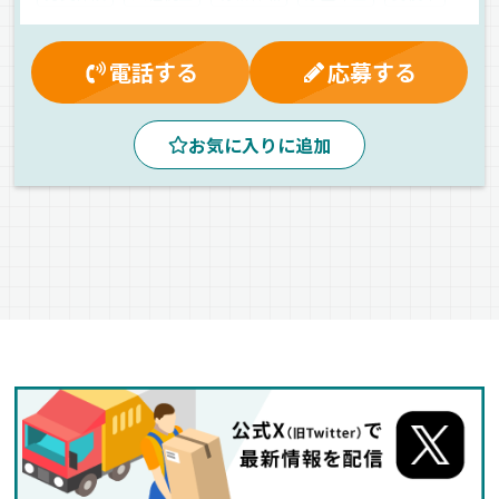
昼
朝
早朝
夜
夕方
タクシー配車アプリの導入
カーナビ搭載
電話する
応募する
ドライブレコーダー
AT可
一般旅客
普通車
正社員
お気に入りに追加