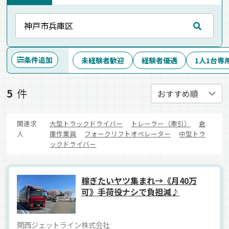
条件追加
未経験者歓迎
経験者優遇
1人1台専
5
件
関連求
大型トラックドライバー
トレーラー（牽引）
倉
人
庫作業員
フォークリフトオペレーター
中型トラ
ックドライバー
稼ぎたいヤツ集まれ→《月40万
可》手荷役ナシで負担減♪
関西ジェットライン株式会社