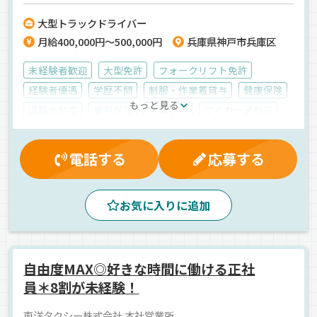
ドル層も多数活躍中です！
大型トラックドライバー
月給400,000円～500,000円
兵庫県神戸市兵庫区
未経験者歓迎
大型免許
フォークリフト免許
経験者優遇
学歴不問
制服・作業着貸与
健康保険
もっと見る
退職金制度
雇用保険
残業手当
マイカー通勤可
厚生年金
休日出勤割増金
交通費支給
労災保険
賞与
大型連休
有給休暇
早朝
夜
朝
電話する
応募する
真夜中
1人1台専用車
カーナビ搭載
ジョロダー・ジョルダー
バックアイモニター装備
お気に入りに追加
コンテナ
ドライブレコーダー
カスタム・デコOK
エアサス
中距離
AT可
長距離
食品
ウィング車
正社員
自由度MAX◎好きな時間に働ける正社
員＊8割が未経験！
東洋タクシー株式会社 本社営業所