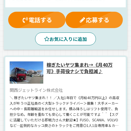
雇用保険
健康保険
有給休暇
大型連休
残業手当
厚生年金
退職金制度
制服・作業着貸与
電話する
応募する
朝
夜
真夜中
早朝
長距離
カスタム・デコOK
コンテナ
お気に入りに追加
バックアイモニター装備
ドライブレコーダー
AT可
ジョロダー・ジョルダー
エアサス
カーナビ搭載
中距離
1人1台専用車
食品
ウィング車
正社員
稼ぎたいヤツ集まれ→《月40万
可》手荷役ナシで負担減♪
関西ジェットライン株式会社
＼ 稼ぎたいヤツ集まれ！！ ／入社1年目で《月給40万円以上》の高収
入が叶う⇒正社員の＜大型トラックドライバー＞募集！大手メーカー
への中・長距離輸送をお任せします。積み降ろしはリフト使用で、負
担少なめ。年齢を重ねても安心して働くことが可能ですよ＾＾【スグ
に活躍していただける即戦力さん大歓迎★】FUSO、SCANIA、VOLVO
など…圧倒的なカッコ良さのトラックをご用意◎1人1台専用車＆カス
タムOKなので自分好みのトラックに乗れます。30代・40代の若手～ミ