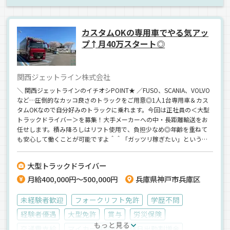
1人1台専用車
ドライブレコーダー
食品
ウィング車
正社員
カスタムOKの専用車でやる気アッ
プ↑月40万スタート◎
関西ジェットライン株式会社
＼ 関西ジェットラインのイチオシPOINT★ ／FUSO、SCANIA、VOLVO
など…圧倒的なカッコ良さのトラックをご用意◎1人1台専用車＆カス
タムOKなので自分好みのトラックに乗れます。今回は正社員の＜大型
トラックドライバー＞を募集！大手メーカーへの中・長距離輸送をお
任せします。積み降ろしはリフト使用で、負担少なめ◎年齢を重ねて
も安心して働くことが可能ですよ＾＾「ガッツリ稼ぎたい」というア
ナタにぴったり！なんと入社1年目から《月給40万円》以上が手に入る
♪【スグに活躍していただける即戦力さん大歓迎★】30代40代の若手
大型トラックドライバー
～ミドル層も多数活躍中です！
月給400,000円～500,000円
兵庫県神戸市兵庫区
未経験者歓迎
フォークリフト免許
学歴不問
経験者優遇
大型免許
賞与
労災保険
もっと見る
交通費支給
マイカー通勤可
休日出勤割増金