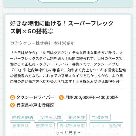
好きな時間に働ける！スーパーフレック
ス制×GO搭載◎
東洋タクシー株式会社 本社営業所
「今日は昼から」「明日は夕方だけ」――そんな自由な働き方が叶う、ス
ーパーフレックスタイム制を導入！時間に縛られず、自分のペースで
働ける＜正社員・タクシードライバー募集＞です。タクシーアプリ
『GO』や 社内無線からの集客で、効率よく売上をつくれる環境を整備
◎経験者の方なら、これまでの営業スタイルを活かしながら、より自
由度の高い働き方へ切り替えられます！土日祝休みや連休取得も可能
なので、「家族との時間を増やしたい」「趣味の時間も大切にした
い」という方にもピッタリです♪
タクシードライバー
月給200,000円～400,000円
兵庫県神戸市兵庫区
経験者優遇
女性も活躍
普通免許
二種免許
雇用保険
健康保険
資格取得制度
マイカー通勤可
もっと見る
労災保険
入社祝金
有給休暇
厚生年金
真夜中