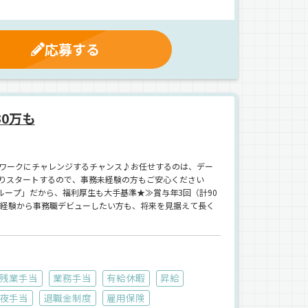
応募する
0万も
ワークにチャレンジするチャンス♪お任せするのは、デー
りスタートするので、事務未経験の方もご安心ください
ループ」だから、福利厚生も大手基準★≫賞与年3回（計90
未経験から事務職デビューしたい方も、将来を見据えて長く
残業手当
業務手当
有給休暇
昇給
夜手当
退職金制度
雇用保険