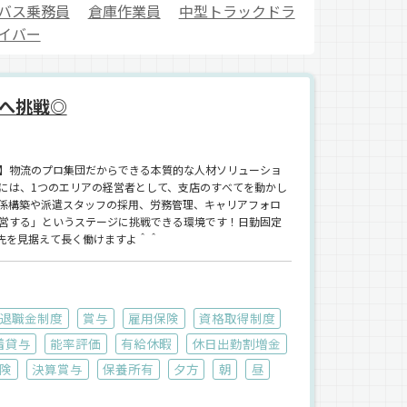
バス乗務員
倉庫作業員
中型トラックドラ
イバー
へ挑戦◎
】物流のプロ集団だからできる本質的な人材ソリューショ
たには、1つのエリアの経営者として、支店のすべてを動かし
係構築や派遣スタッフの採用、労務管理、キャリアフォロ
営する」というステージに挑戦できる環境です！日勤固定
ら先を見据えて長く働けますよ＾＾
退職金制度
賞与
雇用保険
資格取得制度
着貸与
能率評価
有給休暇
休日出勤割増金
険
決算賞与
保養所有
夕方
朝
昼