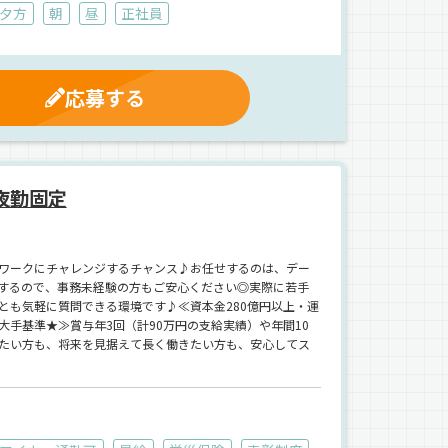
夕方
朝
昼
正社員
応募する
夜勤固定
ワークにチャレンジするチャンス♪お任せするのは、デー
するので、事務未経験の方もご安心ください◎実際に若手
とも気軽に質問できる環境です♪≪資本金280億円以上・運
手基準★≫賞与年3回（計90万円の支給実績）や年間10
たい方も、将来を見据えて長く働きたい方も、安心してス