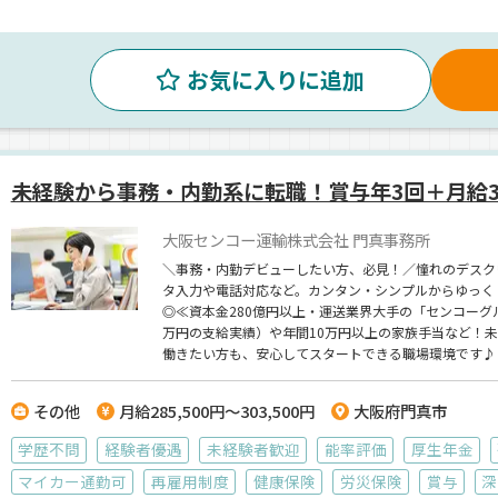
お気に入りに追加
未経験から事務・内勤系に転職！賞与年3回＋月給3
大阪センコー運輸株式会社 門真事務所
＼事務・内勤デビューしたい方、必見！／憧れのデスク
タ入力や電話対応など。カンタン・シンプルからゆっく
◎≪資本金280億円以上・運送業界大手の「センコーグ
万円の支給実績）や年間10万円以上の家族手当など！
働きたい方も、安心してスタートできる職場環境です♪
その他
月給285,500円～303,500円
大阪府門真市
学歴不問
経験者優遇
未経験者歓迎
能率評価
厚生年金
マイカー通勤可
再雇用制度
健康保険
労災保険
賞与
深