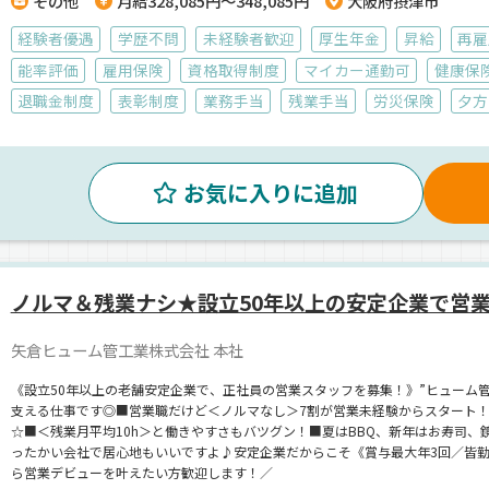
その他
月給328,085円～348,085円
大阪府摂津市
経験者優遇
学歴不問
未経験者歓迎
厚生年金
昇給
再雇
能率評価
雇用保険
資格取得制度
マイカー通勤可
健康保
退職金制度
表彰制度
業務手当
残業手当
労災保険
夕方
お気に入りに追加
ノルマ＆残業ナシ★設立50年以上の安定企業で営
矢倉ヒューム管工業株式会社 本社
《設立50年以上の老舗安定企業で、正社員の営業スタッフを募集！》”ヒューム
支える仕事です◎■営業職だけど＜ノルマなし＞7割が営業未経験からスタート
☆■＜残業月平均10h＞と働きやすさもバツグン！■夏はBBQ、新年はお寿司
ったかい会社で居心地もいいですよ♪安定企業だからこそ《賞与最大年3回／皆
ら営業デビューを叶えたい方歓迎します！／