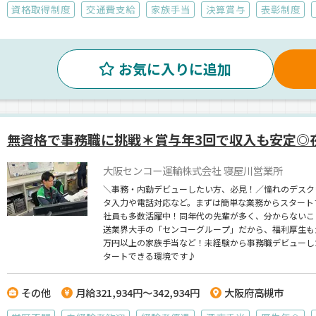
資格取得制度
交通費支給
家族手当
決算賞与
表彰制度
お気に入りに追加
無資格で事務職に挑戦＊賞与年3回で収入も安定◎
大阪センコー運輸株式会社 寝屋川営業所
＼事務・内勤デビューしたい方、必見！／憧れのデスク
タ入力や電話対応など。まずは簡単な業務からスタート
社員も多数活躍中！同年代の先輩が多く、分からないこ
送業界大手の「センコーグループ」だから、福利厚生も大
万円以上の家族手当など！未経験から事務職デビューし
タートできる環境です♪
その他
月給321,934円～342,934円
大阪府高槻市