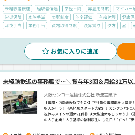
未経験者歓迎
経験者優遇
学歴不問
再雇用制度
マイカー
労災保険
家族手当
表彰制度
能率評価
有給休暇
健康保
深夜手当
業務手当
資格取得制度
決算賞与
夕方
昼
お気に入りに追加
未経験歓迎の事務職で…＼賞与年3回＆月給32万以
大阪センコー運輸株式会社 新流営業所
【事務・内勤未経験でもOK】正社員の事務職を大募集！
収入が叶う！《未経験スタート大歓迎》カンタンなPC
祝休みメインの週休2日制》★大型連休もしっかり♪《
の大手企業！大手基準の福利厚生にも注目！”ずっと”