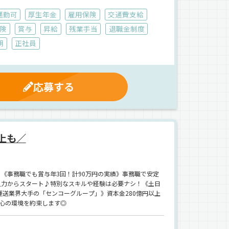
通勤可
厚生年金
雇用保険
交通費支給
険
賞与
昇給
残業手当
退職金制度
朝
正社員
応募する
上も／
《事務職でも賞与年3回！計90万円の実績》事務職で安定
入力からスタート♪特別なスキルや経験は必要ナシ！《土日
運送業界大手の「センコーグループ」》資本金280億円以上
安心の環境を約束します◎