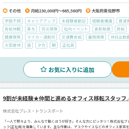
その他
月給230,000円～665,560円
大阪府泉佐野市
学歴不問
キャリアアップ
未経験者歓迎
経験者優遇
普通
有給休暇
賞与
労災保険
社内イベント
表彰制度
昇給
健康保険
マイカー通勤可
交通費支給
雇用保険
休日出勤
大型連休
昼
夕方
朝
正社員
お気に入りに追加
9割が未経験★仲間と進めるオフィス移転スタッフ
株式会社ブレス・トランスポート
「一人で黙々より、みんなで動くほうが好き」そんな方にピッタリ！株式会社ブ
ッフ(正社員)を募集しています。主な作業は、デスクやイスなどのオフィス家具