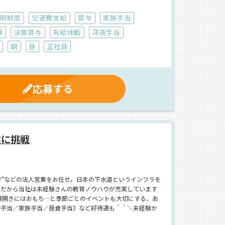
用制度
交通費支給
賞与
家族手当
険
決算賞与
有給休暇
深夜手当
朝
昼
正社員
応募する
業に挑戦
管”などの法人営業をお任せ。日本の下水道というインフラを
！だから当社は未経験さんの教育ノウハウが充実しています
、鏡開きにはおもち…と季節ごとのイベントも大切にする、あ
勤手当／家族手当／昼食手当》など好待遇も＾＾＼未経験か