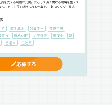
社員を支える制度が充実。安心して長く働ける環境を整えて
ロへ、そして長く続けられる仕事を。【OMタクシー株式会
す！
区
免許
厚生年金
残業手当
深夜手当
着貸与
有給休暇
労災保険
真夜中
朝
普通車
正社員
応募する