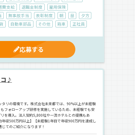
通費支給
退職金制度
雇用保険
当
無事故手当
表彰制度
朝
昼
夕方
貨
自動車部品
その他
箱車
正社員
応募する
ココ♪
タリの環境です。株式会社未来都では、90%以上が未経験
後にもフォローアップ研修を実施しているため、未経験でも安
リを導入。法人契約5,800社や一流ホテルとの提携もあ
収500万円以上】【未経験1年目で年収900万円を達成し
通じてのご紹介になります！