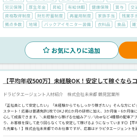
労災保険
厚生年金
昇給
有給休暇
健康保険
賞与
交
資格取得制度
財形貯蓄制度
再雇用制度
家族手当
残業手
拠点多数
地場
バックアイモニター装備
衣料品
食品
雑
お気に入りに追加
【平均年収500万】未経験OK！安定して稼ぐなら
ドラピタエージェント人材紹介 株式会社未来都 鶴見営業所
「正社員として安定したい」「未経験からでもしっかり稼ぎたい」そんな方にピッ
スタート！応募は普通免許1枚でOK♪約1か月の研修に加え、3か月後・6か月
心して成長できます。＼未経験から稼げる仕組みアリ／Uberなど4種類の配車アプ
り、お客様を探して走り回らなくても安定して稼げるようになっています◎【平均年
た先輩も！】株式会社未来都でのお仕事ですが、応募はドラピタエージェントを