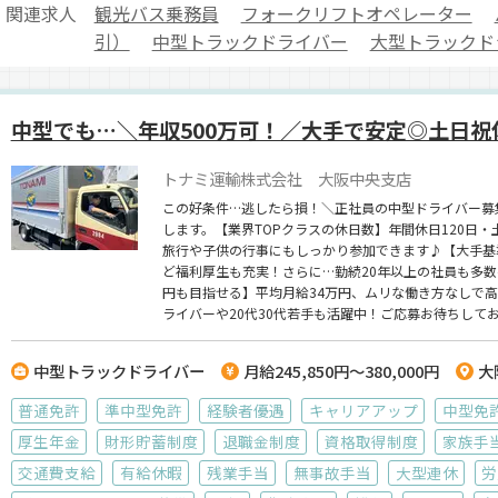
関連求人
観光バス乗務員
フォークリフトオペレーター
引）
中型トラックドライバー
大型トラックド
中型でも…＼年収500万可！／大手で安定◎土日祝
トナミ運輸株式会社 大阪中央支店
この好条件…逃したら損！＼正社員の中型ドライバー募
します。【業界TOPクラスの休日数】年間休日120日
旅行や子供の行事にもしっかり参加できます♪【大手基
ど福利厚生も充実！さらに…勤続20年以上の社員も多数
円も目指せる】平均月給34万円、ムリな働き方なしで高
ライバーや20代30代若手も活躍中！ご応募お待ちして
中型トラックドライバー
月給245,850円～380,000円
大
普通免許
準中型免許
経験者優遇
キャリアアップ
中型免
厚生年金
財形貯蓄制度
退職金制度
資格取得制度
家族手
交通費支給
有給休暇
残業手当
無事故手当
大型連休
労