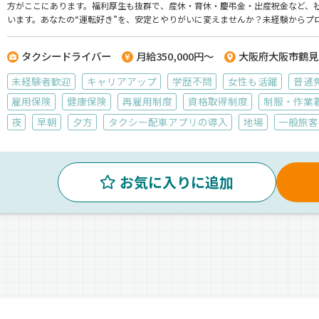
方がここにあります。福利厚生も抜群で、産休・育休・慶弔金・出産祝金など、
います。あなたの“運転好き”を、安定とやりがいに変えませんか？未経験からプ
社】でのお仕事ですが、応募はドラピタエージェントを通じてのご紹介になりま
タクシードライバー
月給350,000円～
大阪府大阪市鶴見
未経験者歓迎
キャリアアップ
学歴不問
女性も活躍
普通
雇用保険
健康保険
再雇用制度
資格取得制度
制服・作業
夜
早朝
夕方
タクシー配車アプリの導入
地場
一般旅客
お気に入りに追加