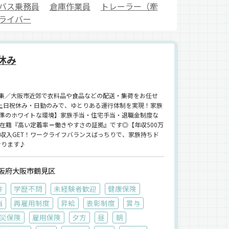
バス乗務員
倉庫作業員
トレーラー（牽
ライバー
休み
集／大阪市近郊で衣料品や食品などの配送・集荷をお任せ
・土日祝休み・日勤のみで、ゆとりある運行体制を実現！家族
準のホワイトな環境】家族手当・住宅手当・退職金制度な
在籍『高い定着率＝働きやすさの証拠』です◎【年収500万
収入GET！ワークライフバランスばっちりで、家族持ちド
おります♪
阪府大阪市鶴見区
許
学歴不問
未経験者歓迎
健康保険
当
再雇用制度
昇給
表彰制度
賞与
災保険
雇用保険
夕方
昼
朝