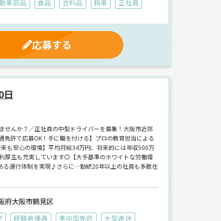
動車部品
食品
衣料品
箱車
正社員
応募する
0日
ませんか？／正社員の中型ドライバーを募集！大阪市近郊
通免許で応募OK！手に職を付ける】プロの教育担当による
来も安心の環境】平均月給34万円、将来的には年収500万
利厚生も充実しています◎【大手基準のホワイトな労働環
ある運行体制を実現♪さらに…勤続20年以上の社員も多数在
阪府大阪市鶴見区
プ
経験者優遇
準中型免許
大型連休