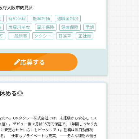
阪府大阪市鶴見区
可
有給休暇
能率評価
退職金制度
与
再雇用制度
雇用保険
健康保険
早朝
可
一般旅客
タクシー
普通車
正社員
応募する
休める◎
なたへ。OMタクシー株式会社では、未経験から安心してス
担）。デビュー後は月給35万円保証で、1年間しっかり支
ぐに安定させたい方にもピッタリです。勤務は隔日勤務制
稼げる。「仕事もプライベートも充実」──そんな理想の働き