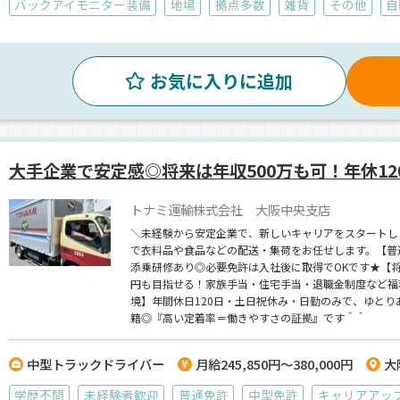
バックアイモニター装備
地場
拠点多数
雑貨
その他
自
お気に入りに追加
大手企業で安定感◎将来は年収500万も可！年休12
トナミ運輸株式会社 大阪中央支店
＼未経験から安定企業で、新しいキャリアをスタートし
で衣料品や食品などの配送・集荷をお任せします。【普
添乗研修あり◎必要免許は入社後に取得でOKです★【将
円も目指せる！家族手当・住宅手当・退職金制度など福
境】年間休日120日・土日祝休み・日勤のみで、ゆとり
籍◎『高い定着率＝働きやすさの証拠』です＾＾
中型トラックドライバー
月給245,850円～380,000円
大
学歴不問
未経験者歓迎
普通免許
中型免許
キャリアアッ