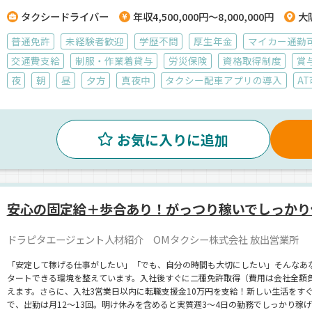
タクシードライバー
年収4,500,000円～8,000,000円
大
普通免許
未経験者歓迎
学歴不問
厚生年金
マイカー通勤
交通費支給
制服・作業着貸与
労災保険
資格取得制度
賞
夜
朝
昼
夕方
真夜中
タクシー配車アプリの導入
AT
お気に入りに追加
安心の固定給＋歩合あり！がっつり稼いでしっかり
ドラピタエージェント人材紹介 OMタクシー株式会社 放出営業所
「安定して稼げる仕事がしたい」「でも、自分の時間も大切にしたい」そんなあ
タートできる環境を整えています。入社後すぐに二種免許取得（費用は会社全額負
えます。さらに、入社3営業日以内に転職支援金10万円を支給！新しい生活をす
で、出勤は月12～13回。明け休みを含めると実質週3～4日の勤務でしっかり