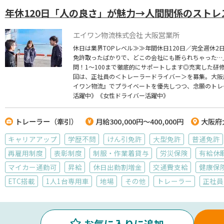
年休120日「人の良さ」が魅力→人間関係のストレ
エイワン物流株式会社 大阪営業所
休日は業界TOPレベル≫≫年間休日120日／完全週休
免許取ったばかりで、どこの会社にも断られちゃった…
問！1～100まで徹底的にサポートします◎充実した
回は、正社員の＜トレーラードライバー＞を募集。大阪
イワン物流』でプライベートを優先しつつ、念願のトレ
活躍中》《女性ドライバー活躍中》
トレーラー（牽引）
月給300,000円～400,000円
大阪府
キャリアアップ
学歴不問
けん引免許
大型免許
普通免許
再雇用制度
表彰制度
制服・作業着貸与
労災保険
有給休
マイカー通勤可
昇給
休日出勤割増金
交通費支給
健康保
ETC搭載
1人1台専用車
地場
その他
トレーラー
正社員
お気に入りに追加