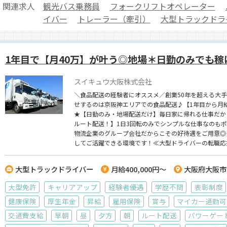
関連求人
観光バス乗務員
フォークリフトオペレーター
イバー
トレーラー（牽引）
大型トラックドラ
1年目で【月40万】が叶う◎地場＊日勤のみでも稼
スイキュウ大阪株式会社
＼食品配送の経験者にオススメ／創業50年を超える大
せするのは京阪神エリアでの食品配送♪【1年目から月
★【日勤のみ・地場配送だけ】毎日家に帰れる仕事だか
ルート配送！】1日3回転のみでシンプルな仕事なのも
物流企業のグループ会社だからこその好待遇をご用意◎
してご活躍できる環境です！≪大型ドライバーの転職応
大型トラックドライバー
月給400,000円～
大阪府大阪市
大型免許
キャリアアップ
経験者優遇
学歴不問
表彰制度
健康保険
厚生年金
昇給
雇用保険
賞与
マイカー通勤可
交通費支給
早朝
昼
夕方
朝
ルート配送
パワーゲー