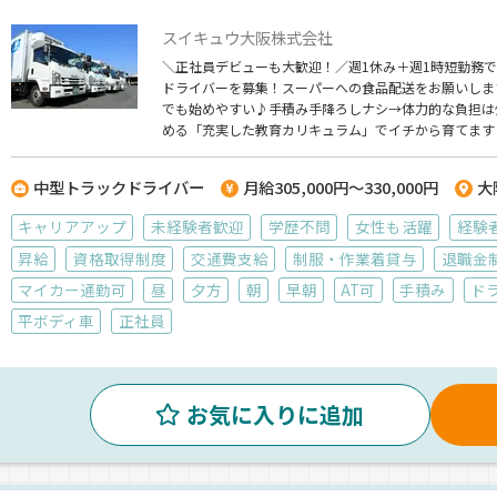
スイキュウ大阪株式会社
＼正社員デビューも大歓迎！／週1休み＋週1時短勤務
ドライバーを募集！スーパーへの食品配送をお願いしま
でも始めやすい♪手積み手降ろしナシ→体力的な負担は
める「充実した教育カリキュラム」でイチから育てます
中型トラックドライバー
月給305,000円～330,000円
大
キャリアアップ
未経験者歓迎
学歴不問
女性も活躍
経験
昇給
資格取得制度
交通費支給
制服・作業着貸与
退職金
マイカー通勤可
昼
夕方
朝
早朝
AT可
手積み
ド
平ボディ車
正社員
お気に入りに追加