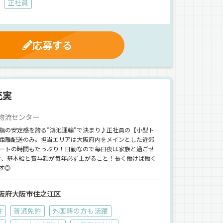
正社員
応募する
充実
物流センター
指の安定感を誇る”鴻池運輸”で決まり♪正社員の【小型ト
距離配送のみ。担当エリアは大阪府内をメインとした近郊
ートの時間もたっぷり！日勤なので毎日夜は家族と過ごせ
は、基本給と賞与額が毎年必ず上がること！長く働けば働く
す◎
阪府大阪市住之江区
許
普通免許
外国籍の方も活躍