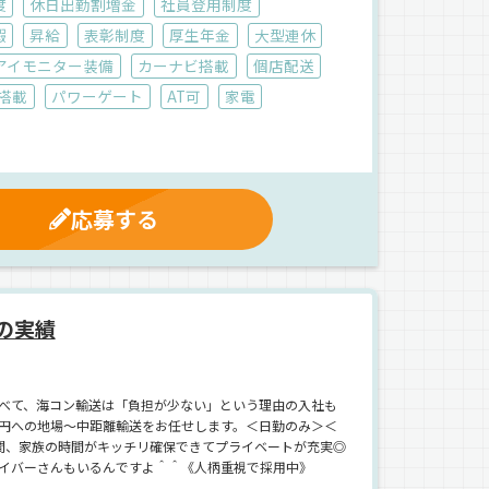
度
休日出勤割増金
社員登用制度
暇
昇給
表彰制度
厚生年金
大型連休
アイモニター装備
カーナビ搭載
個店配送
C搭載
パワーゲート
AT可
家電
応募する
の実績
べて、海コン輸送は「負担が少ない」という理由の入社も
円への地場～中距離輸送をお任せします。＜日勤のみ＞＜
間、家族の時間がキッチリ確保できてプライベートが充実◎
イバーさんもいるんですよ＾＾《人柄重視で採用中》