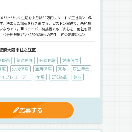
でメリハリつく生活を♪月給30万円スタート＜正社員＞中型
す。決まった場所を行き来する、ピストン輸送で、未経験
少なめです。■ドライバー初挑戦でもご安心を！他社も認
！＜未経験歓迎＞＜20代30代の若手世代の転職に◎＞
阪府大阪市住之江区
者優遇
普通免許
有給休暇
健康保険
制度
労災保険
雇用保険
賞与
厚生年金
ライブレコーダー
地場
ETC搭載
建材
応募する