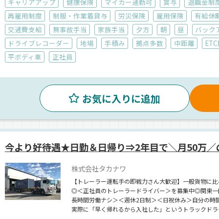
キャリアアップ
健康保険
マイカー通勤可
賞与
退職金制
再雇用制度
制服・作業着貸与
労災保険
雇用保険
有給休
交通費支給
無事故手当
家族手当
夕方
朝
昼
バック
ドライブレコーダー
地場
手積み
拠点多数
中距離
ET
平ボディ車
正社員
お気に入りに追加
今より好待遇★日勤＆日帰り⇒2年目で＼月50万／
株式会社タカナワ
【トレーラー運転手の即戦力さん大歓迎】一般貨物に比
◎＜正社員のトレーラードライバー＞を募集中◎関東一
長時間労働ナシ＞＜週休2日制＞＜日祝休み＞自分の時
実際に「早く帰れるから入社した」というトラックドラ