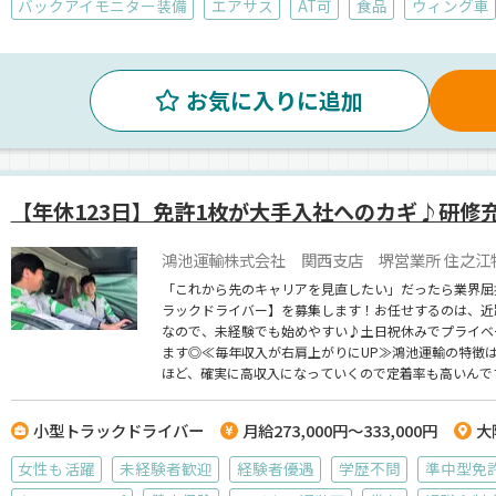
バックアイモニター装備
エアサス
AT可
食品
ウィング車
お気に入りに追加
【年休123日】免許1枚が大手入社へのカギ♪研修
鴻池運輸株式会社 関西支店 堺営業所 住之江
「これから先のキャリアを見直したい」だったら業界屈
ラックドライバー】を募集します！お任せするのは、近
なので、未経験でも始めやすい♪土日祝休みでプライベ
ます◎≪毎年収入が右肩上がりにUP≫鴻池運輸の特徴
ほど、確実に高収入になっていくので定着率も高いんで
小型トラックドライバー
月給273,000円～333,000円
大
女性も活躍
未経験者歓迎
経験者優遇
学歴不問
準中型免