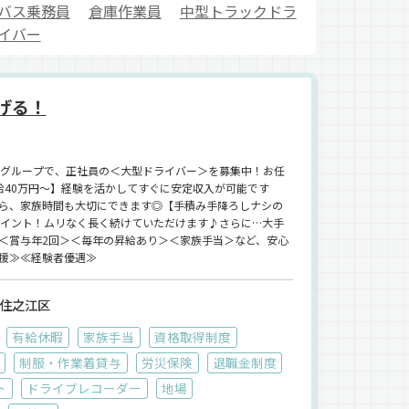
バス乗務員
倉庫作業員
中型トラックドラ
イバー
げる！
手グループで、正社員の＜大型ドライバー＞を募集中！お任
給40万円～】経験を活かしてすぐに安定収入が可能です
ら、家族時間も大切にできます◎【手積み手降ろしナシの
ポイント！ムリなく長く続けていただけます♪さらに…大手
＜賞与年2回＞＜毎年の昇給あり＞＜家族手当＞など、安心
援≫≪経験者優遇≫
住之江区
有給休暇
家族手当
資格取得制度
制服・作業着貸与
労災保険
退職金制度
ト
ドライブレコーダー
地場