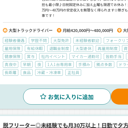
担も最小限♪日祝固定休みに加え土曜も隔週でお休み！
万円～48万円の安定収入を無理なく得られます☆稼ぎ
事です！
大型トラックドライバー
月給420,000円～480,000円
大
経験者優遇
学歴不問
大型免許
未経験者歓迎
フォークリ
雇用保険
有給休暇
退職金制度
大型連休
再雇用制度
資
健康保険
賞与
社内イベント
マイカー通勤可
皆勤手当
真夜中
早朝
夜
1人1台専用車
手積み
拠点多数
ドラ
長距離
食品
冷蔵・冷凍車
正社員
お気に入りに追加
脱フリーター◎未経験でも月30万以上！日勤で夕