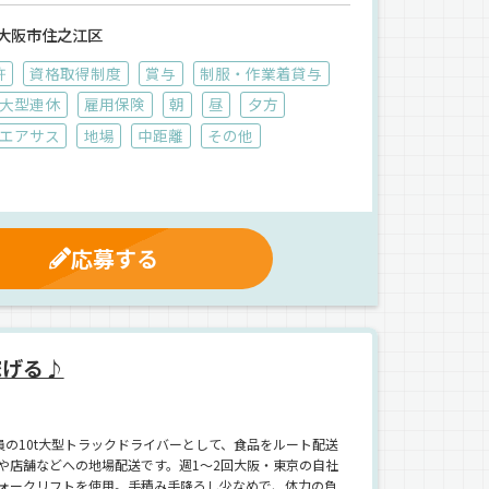
大阪市住之江区
許
資格取得制度
賞与
制服・作業着貸与
大型連休
雇用保険
朝
昼
夕方
エアサス
地場
中距離
その他
応募する
稼げる♪
の10t大型トラックドライバーとして、食品をルート配送
や店舗などへの地場配送です。週1～2回大阪・東京の自社
ォークリフトを使用。手積み手降ろし少なめで、体力の負