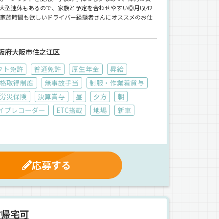
大型連休もあるので、家族と予定を合わせやすい◎月収42
も家族時間も欲しいドライバー経験者さんにオススメのお仕
阪府大阪市住之江区
フト免許
普通免許
厚生年金
昇給
格取得制度
無事故手当
制服・作業着貸与
労災保険
決算賞与
昼
夕方
朝
イブレコーダー
ETC搭載
地場
新車
応募する
方帰宅可