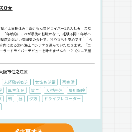
ス0★
2日制／土日祝休み！直近も女性ドライバー1名入社★「まだ
」「年齢的にこれが最後の転職かな…」経験不問！年齢不
研修制度＆温かい雰囲気の会社で、独り立ちも安心です＾＾今
府内にある港へ海上コンテナを運んでいただきます。『エ
ーラードライバーデビューを叶えませんか…？《シニア層
大阪市住之江区
未経験者歓迎
女性も活躍
寮完備
暇
厚生年金
賞与
大型連休
雇用保険
険
朝
昼
夕方
ドライブレコーダー
応募する