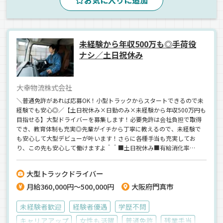
お気に入りに追加
ウィング車
正社員
未経験から年収500万も◎手荷役
ナシ／土日祝休み
大幸物流株式会社
＼普通免許があれば応募OK！小型トラックからスタートできるので未
経験でも安心◎／【土日祝休み×日勤のみ×未経験から年収500万円も
目指せる】大型ドライバーを募集します！必要免許は会社負担で取得
でき、教育体制も充実◎先輩がイチから丁寧に教えるので、未経験で
も安心して大型デビューが叶います！さらに各種手当も充実してお
り、この先も安心して働けますよ＾＾■土日祝休み■有給消化率
100％■待機時間のストレスなし■法令遵守の無理のない配車など、
「負担を抑えて働きたい」という方に最適な環境です♪未経験からム
大型トラックドライバー
リなく稼ぎたい方はぜひご応募ください！
月給360,000円～500,000円
大阪府門真市
未経験者歓迎
経験者優遇
学歴不問
キャリアアップ
女性も活躍
普通免許
残業手当