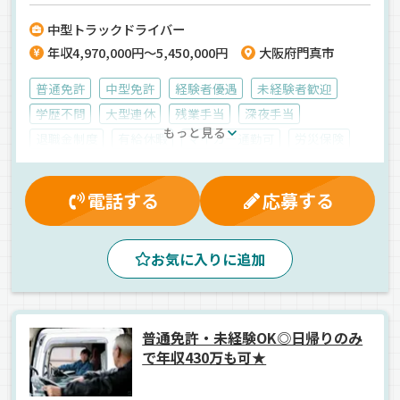
ゲート搭載！カゴ台車で積み降ろしの負担はかなり少ないです】【3年
中型トラックドライバー
連続ベースアップ中！今期も給料アップ予定】
年収4,970,000円～5,450,000円
大阪府門真市
普通免許
中型免許
経験者優遇
未経験者歓迎
学歴不問
大型連休
残業手当
深夜手当
もっと見る
退職金制度
有給休暇
マイカー通勤可
労災保険
厚生年金
表彰制度
健康保険
雇用保険
決算賞与
無事故手当
交通費支給
資格取得制度
電話する
応募する
入社祝金
家族手当
再雇用制度
業務手当
賞与
昇給
能率評価
早朝
夜
真夜中
地場
お気に入りに追加
センター便
食品
ウィング車
正社員
普通免許・未経験OK◎日帰りのみ
で年収430万も可★