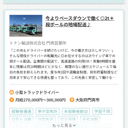
今よりペースダウンで働く◎2t＊
段ボールの地場配送♪
トナン輸送株式会社 門真営業所
「この先もドライバーを続けたいけど、今の働き方は少しキツい…」
そんな現役ドライバーの転職先に◎お任せするのは2tウイング車での
段ボール配送。企業間の配送で、高速道路の利用OK！実働8時間を基
本に残業は月20時間ほどと少なく、無理のない運行スケジュールで毎
日の負担を抑えられます。賞与年2回や退職金制度、財形貯蓄制度など
将来まで安心できる待遇も整っており、この先長く安定して働ける環
境です。《ドライバー経験者歓迎》《車両は1人1台の専用車をご用
意！》お問い合わせいただけると嬉しいです◎
小型トラックドライバー
月給270,000円～300,000円
大阪府門真市
経験者優遇
準中型免許
未経験者歓迎
学歴不問
女性も活躍
中型免許
労災保険
有給休暇
もっと見る
大型連休
制服・作業着貸与
雇用保険
健康保険