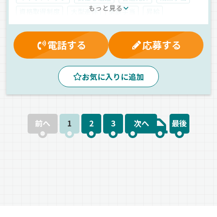
もっと見る
資格取得制度
大型連休
家族手当
昇給
能率評価
賞与
無事故手当
厚生年金
労災保険
健康保険
有給休暇
愛車手当
休日出勤割増金
電話する
応募する
制服・作業着貸与
雇用保険
マイカー通勤可
交通費支給
早朝
夕方
昼
朝
鉄
建材
お気に入りに追加
工業製品
平ボディ車
ウィング車
正社員
前へ
1
2
3
次へ
最後