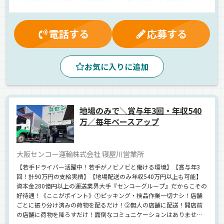
資格取得制度
マイカー通勤可
昇給
退職金制度
賞与
財形貯蓄制度
厚生年金
朝
昼
夕方
電話する
応募する
早朝
真夜中
拠点多数
手積み
ジョロダー・ジョルダー
ETC搭載
1人1台専用車
お気に入りに追加
バックアイモニター装備
パレット輸送
ドライブレコーダー
地場
ダンボール
ウィング車
正社員
地場のみで＼賞与年3回・年収540
万／毎年ベースアップ
大阪センコー運輸株式会社 寝屋川営業所
【若手ドライバー活躍中！若手がノビノビと働ける環境】【賞与年3
回！計90万円の支給実績】【地場配送のみ年収540万円以上も可能】
資本金280億円以上の運送業界大手『センコーグループ』だからこその
好待遇！《ここがポイント》①ピッキング・検品作業一切ナシ！店舗
ごとに振り分け済みの荷物を配るだけ！②無人の店舗に配送！開店前
の店舗に荷物を降ろすだけ！面倒なコミュニケーションはありませ
ん！③渋滞ストレスとは無縁！快適に運転できますよ♪【全車パワー