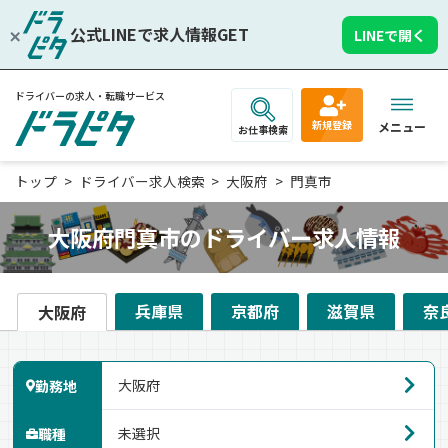
公式LINEで求人情報GET
LINEで開く
ドライバーの求人・転職サービス
新規登録
メニュー
お仕事検索
トップ
ドライバー求人検索
大阪府
門真市
大阪府門真市のドライバー求人情報
兵庫県
京都府
滋賀県
奈
大阪府
勤務地
職種