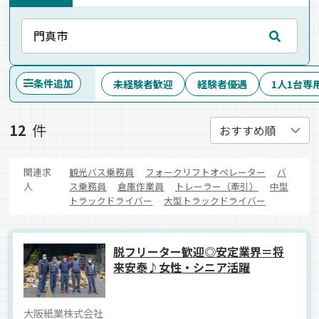
条件追加
未経験者歓迎
経験者優遇
1人1台専
12
件
関連求
観光バス乗務員
フォークリフトオペレーター
バ
人
ス乗務員
倉庫作業員
トレーラー（牽引）
中型
トラックドライバー
大型トラックドライバー
脱フリーター歓迎◎安定業界＝将
来安泰♪女性・シニア活躍
大阪紙業株式会社