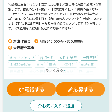
＼景気に左右されない！安定した仕事♪／正社員＜倉庫作業員＞を募
集します。古紙の分別～出荷・回収業務をお任せ！需要の絶えない
「リサイクル」業界で安定感バツグンです◎【日勤のみで残業少な
め】毎日、夕方には帰宅可！【自由度の高いシフト制】希望休もOKで
す♪【平均月給29万円】未経験から始めてもスグに安定収入が叶いま
す。《未経験も大歓迎》気軽にご応募ください！
倉庫作業員
月給240,000円～350,000円
大阪府門真市
キャリアアップ
普通免許
女性も活躍
学歴不問
未経験者歓迎
賞与
昇給
労災保険
有給休暇
もっと見る
雇用保険
資格取得制度
交通費支給
厚生年金
健康保険
制服・作業着貸与
大型連休
家族手当
寮完備
マイカー通勤可
朝
昼
夕方
電話する
応募する
庫内作業員募集
産業廃棄物
紙
正社員
お気に入りに追加