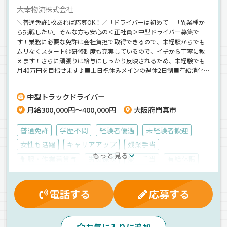
大幸物流株式会社
＼普通免許1枚あれば応募OK！／「ドライバーは初めて」「異業種か
ら挑戦したい」そんな方も安心の＜正社員＞中型ドライバー募集で
す！業務に必要な免許は会社負担で取得できるので、未経験からでも
ムリなくスタート◎研修制度も充実しているので、イチから丁寧に教
えます！さらに頑張りは給与にしっかり反映されるため、未経験でも
月40万円を目指せます♪■土日祝休みメインの週休2日制■有給消化率
100％だから、家族との時間もしっかり確保。仕事だけでなく私生活に
もゆとりを持てる環境で、新しいスタートを切りませんか？気になっ
中型トラックドライバー
た方はぜひご応募くださいね＾＾
月給300,000円～400,000円
大阪府門真市
普通免許
学歴不問
経験者優遇
未経験者歓迎
女性も活躍
キャリアアップ
残業手当
もっと見る
制服・作業着貸与
労災保険
愛車手当
有給休暇
大型連休
休日出勤割増金
家族手当
雇用保険
能率評価
健康保険
無事故手当
マイカー通勤可
電話する
応募する
厚生年金
資格取得制度
交通費支給
賞与
昇給
昼
朝
早朝
夕方
工業製品
建材
鉄