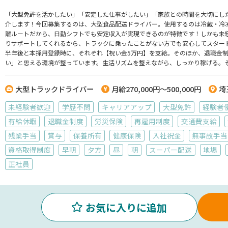
「大型免許を活かしたい」「安定した仕事がしたい」「家族との時間を大切にし
介します！今回募集するのは、大型食品配送ドライバー。使用するのは冷蔵・冷
離ルートだから、日勤シフトでも安定収入が実現できるのが特徴です！しかも――
りサポートしてくれるから、トラックに乗ったことがない方でも安心してスター
半年後と本採用登録時に、それぞれ【祝い金5万円】を支給。そのほか、退職金
い」と思える環境が整っています。生活リズムを整えながら、しっかり稼げる。そ
一歩を踏み出しませんか？【株式会社ランテック】でのお仕事ですが、応募はド
大型トラックドライバー
月給270,000円～500,000円
埼
未経験者歓迎
学歴不問
キャリアアップ
大型免許
経験者
有給休暇
退職金制度
労災保険
再雇用制度
交通費支給
残業手当
賞与
保養所有
健康保険
入社祝金
無事故手当
資格取得制度
早朝
夕方
昼
朝
スーパー配送
地場
正社員
お気に入りに追加