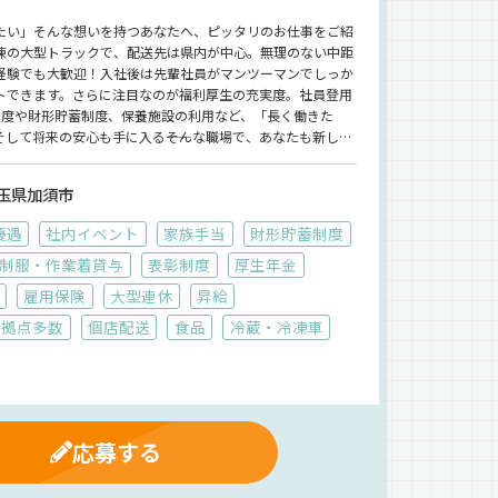
たい」そんな想いを持つあなたへ、ピッタリのお仕事をご紹
凍の大型トラックで、配送先は県内が中心。無理のない中距
未経験でも大歓迎！入社後は先輩社員がマンツーマンでしっか
トできます。さらに注目なのが福利厚生の充実度。社員登用
制度や財形貯蓄制度、保養施設の利用など、「長く働きた
して将来の安心も手に入る――そんな職場で、あなたも新しい
ラピタエージェントを通じてのご紹介になります！
玉県加須市
優遇
社内イベント
家族手当
財形貯蓄制度
制服・作業着貸与
表彰制度
厚生年金
雇用保険
大型連休
昇給
拠点多数
個店配送
食品
冷蔵・冷凍車
応募する