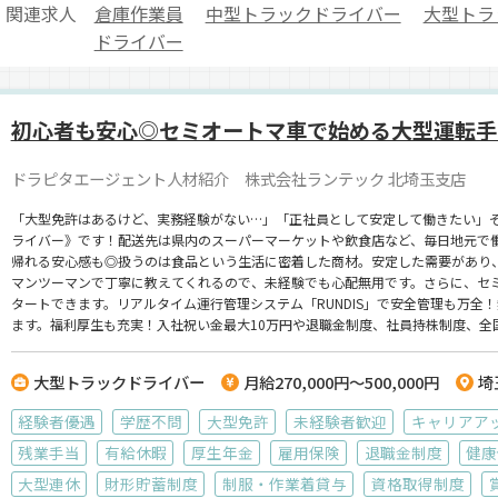
関連求人
倉庫作業員
中型トラックドライバー
大型トラ
ドライバー
初心者も安心◎セミオートマ車で始める大型運転手
ドラピタエージェント人材紹介 株式会社ランテック 北埼玉支店
「大型免許はあるけど、実務経験がない…」「正社員として安定して働きたい」
ライバー》です！配送先は県内のスーパーマーケットや飲食店など、毎日地元で
帰れる安心感も◎扱うのは食品という生活に密着した商材。安定した需要があり
マンツーマンで丁寧に教えてくれるので、未経験でも心配無用です。さらに、セ
タートできます。リアルタイム運行管理システム「RUNDIS」で安全管理も万全
ます。福利厚生も充実！入社祝い金最大10万円や退職金制度、社員持株制度、全
に応じて夜勤も選べるので、もっと稼ぎたい方も歓迎！「地元で安定して働きた
をお待ちしています！【株式会社ランテック】でのお仕事ですが、応募はドラピ
大型トラックドライバー
月給270,000円～500,000円
埼
経験者優遇
学歴不問
大型免許
未経験者歓迎
キャリアア
残業手当
有給休暇
厚生年金
雇用保険
退職金制度
健康
大型連休
財形貯蓄制度
制服・作業着貸与
資格取得制度