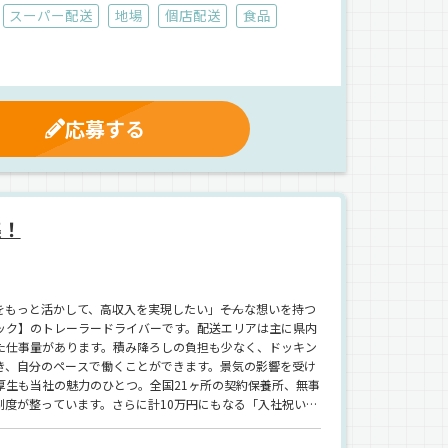
スーパー配送
地場
個店配送
食品
応募する
集！
もっと活かして、高収入を実現したい」――そんな想いを持つ
ック】のトレーラードライバーです。配送エリアは主に県内
た仕事量があります。積み降ろしの負担も少なく、ドッキン
き、自分のペースで働くことができます。景気の影響を受け
生も当社の魅力のひとつ。全国21ヶ所の契約保養所、無事
度が整っています。さらに計10万円にもなる「入社祝い
どもの行事や家庭の都合など、プライベートとの両立も無理
そんな願いを叶えられる、将来を見据えたキャリアが築ける