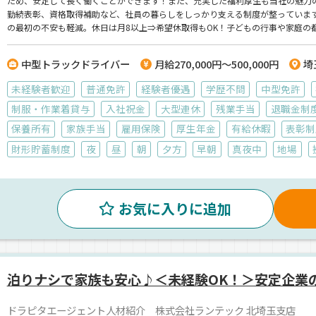
ため、安定して長く働くことができます！また、充実した福利厚生も当社の魅力の
勤続表彰、資格取得補助など、社員の暮らしをしっかり支える制度が整っています
の最初の不安も軽減。休日は月8以上⇒希望休取得もOK！子どもの行事や家庭の
転が好き」「そろそろ腰を据えて働きたい」そんなあなたの気持ちを、しっかり
ック】でのお仕事ですが、応募はドラピタエージェントを通じてのご紹介になり
中型トラックドライバー
月給270,000円～500,000円
埼
未経験者歓迎
普通免許
経験者優遇
学歴不問
中型免許
制服・作業着貸与
入社祝金
大型連休
残業手当
退職金制
保養所有
家族手当
雇用保険
厚生年金
有給休暇
表彰制
財形貯蓄制度
夜
昼
朝
夕方
早朝
真夜中
地場
お気に入りに追加
泊りナシで家族も安心♪＜未経験OK！＞安定企業
ドラピタエージェント人材紹介 株式会社ランテック 北埼玉支店