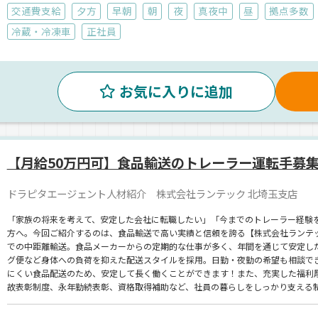
交通費支給
夕方
早朝
朝
夜
真夜中
昼
拠点多数
冷蔵・冷凍車
正社員
お気に入りに追加
【月給50万円可】食品輸送のトレーラー運転手募
ドラピタエージェント人材紹介 株式会社ランテック 北埼玉支店
「家族の将来を考えて、安定した会社に転職したい」「今までのトレーラー経験を
方へ。今回ご紹介するのは、食品輸送で高い実績と信頼を誇る【株式会社ランテ
での中距離輸送。食品メーカーからの定期的な仕事が多く、年間を通じて安定し
グ便など身体への負荷を抑えた配送スタイルを採用。日勤・夜勤の希望も相談で
にくい食品配送のため、安定して長く働くことができます！また、充実した福利厚
故表彰制度、永年勤続表彰、資格取得補助など、社員の暮らしをしっかり支える制
金」もあり、転職時の最初の不安も軽減。休日は月8以上⇒希望休取得もOK！子
なく可能です。「もう転職で失敗したくない」「今度こそ、落ち着ける職場を」