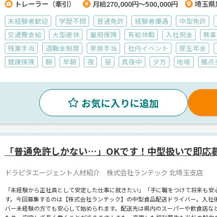
トレーラー（牽引）
月給270,000円～500,000円
埼玉県
職場です。【株式会社ランテック】でのお仕事ですが、応募はドラピタエージェ
未経験者歓迎
学歴不問
普通免許
経験者優遇
中型免許
交通費支給
大型連休
雇用保険
有給休暇
入社祝金
無事
残業手当
退職金制度
家族手当
社内イベント
厚生年金
健康保険
朝
早朝
夜
昼
真夜中
夕方
地場
拠点
お気に入りに追加
「普通免許しかない…」OKです！中型扱いで即応
ドラピタエージェント人材紹介 株式会社ランテック 北埼玉支店
「未経験から正社員として安定した仕事に就きたい」「手に職をつけて将来も安
す。今回募集するのは【株式会社ランテック】の中型食品配送ドライバー。入社
バー未経験の方でも安心して始められます。配送先は県内のスーパーや飲食店など