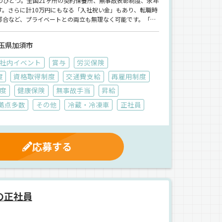
ひとつ。全国21ヶ所の契約保養所、無事故表彰制度、永年
。さらに計10万円にもなる「入社祝い金」もあり、転職時
都合など、プライベートとの両立も無理なく可能です。「運
と支えてくれる環境がここにはあります。【株式会社ランテ
ます！
玉県加須市
社内イベント
賞与
労災保険
度
資格取得制度
交通費支給
再雇用制度
度
健康保険
無事故手当
昇給
拠点多数
その他
冷蔵・冷凍車
正社員
応募する
の正社員