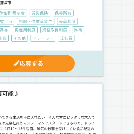
加須市
ントを通じてのご紹介になります！
財形貯蓄制度
労災保険
保養所有
故手当
制服・作業着貸与
表彰制度
賞与
再雇用制度
資格取得制度
昇給
多数
その他
トレーラー
正社員
応募する
募可能♪
心できる生活を手に入れたい」そんな方にピッタリな求人で
後は先輩社員とマンツーマンでスタートできるので、ドライ
、1日10〜15件程度。景気の影響を受けにくい食品配送の