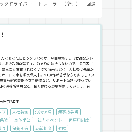
ックドライバー
トレーラー（牽引）
回送
！
そんなあなたにピッタリなのが、今回募集する《食品配送ド
働ける近距離配送です。泊まりの運行もないので、毎日家に
、景気にも左右されにくいので将来も安心！入社後は先輩が
ミオートマ車を順次導入中。MT操作が苦手な方も安心してス
！無事故継続表彰や安全研修など、サポート体制も整ってい
国の保養所利用など、長く働ける環境が整っています。希望
い」「初めてでも安心して始めたい」そんなあなたのご応募
タエージェントを通じてのご紹介になります！
玉県加須市
ップ
入社祝金
労災保険
無事故手当
保険
家族手当
社内イベント
再雇用制度
賞与
保養所有
表彰制度
昇給