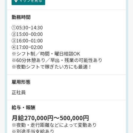
マップを見る
★ワークライフバランスも◎
月8日以上の休みで
勤務時間
私生活も充実できます。
できるだけ希望休も
①05:30~14:30
取れるように配慮しています。
②15:00~00:00
③16:00~01:00
④17:00~02:00
※シフト制／時間・曜日相談OK
※60分休憩あり／早出・残業の可能性あり
※夜勤シフトで稼ぎたい方にも最適！
雇用形態
正社員
給与・報酬
月給270,000円～500,000円
※夜勤・走行距離などによって変動あり
※別途手当支給あり