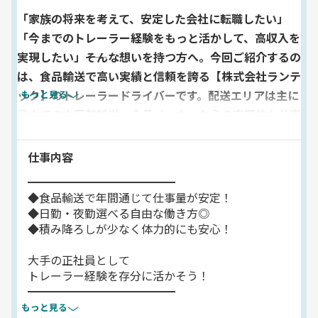
「家族の将来を考えて、安定した会社に転職したい」
「今までのトレーラー経験をもっと活かして、高収入を
実現したい」――そんな想いを持つ方へ。今回ご紹介するの
は、食品輸送で高い実績と信頼を誇る【株式会社ランテ
ック】のトレーラードライバーです。配送エリアは主に
もっと見る
県内での中距離輸送。食品メーカーからの定期的な仕事
が多く、年間を通じて安定した仕事量があります。積み
降ろしの負担も少なく、ドッキング便など身体への負荷
仕事内容
を抑えた配送スタイルを採用。日勤・夜勤の希望も相談
━━━━━━━━━━━━━
でき、自分のペースで働くことができます。景気の影響
◆食品輸送で年間通じて仕事量が安定！
を受けにくい食品配送のため、安定して長く働くことが
◆日勤・夜勤選べる自由な働き方◎
◆積み降ろしが少なく体力的にも安心！
できます！また、充実した福利厚生も当社の魅力のひと
つ。全国21ヶ所の契約保養所、無事故表彰制度、永年
大手の正社員として
勤続表彰、資格取得補助など、社員の暮らしをしっかり
トレーラー経験を存分に活かそう！
支える制度が整っています。さらに計10万円にもなる
━━━━━━━━━━━━━
「入社祝い金」もあり、転職時の最初の不安も軽減。休
もっと見る