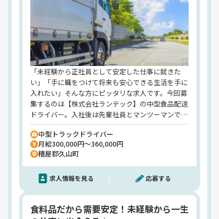
1953年（昭和28年）7月14日
住所
福岡県福岡市博多区古門戸町 4-26
資本金
5億1,980万円
従業員数
計 2,918名（男性2,549名、女性369名）※2025年3
「未経験から正社員として安定した仕事に就きた
月末現在
い」「手に職をつけて将来も安心できる生活を手に
入れたい」そんな方にピッタリな求人です。今回募
業務内容
集するのは【株式会社ランテック】の中型食品配送
貨物自動車運送事業、貨物利用運送事業、貨物運送
ドライバー。入社後は先輩社員とマンツーマンでス
取次業、倉庫業、損害保険代理業、自動車整備業、
タートできるので、ドライバー未経験の方でも安心
乳製品の製造加工業、自動車車体改造業、自動車機
中型トラックドライバー
して始められます。配送先は県内のスーパーや飲食
械工具及び部品販売業、自動車等輸送用機械機器具
月給300,000円～360,000円
店など、1日10〜15件程度。景気の影響を受けにく
製造業及び販売業、建築工事請負業、産業廃棄物収
糟屋郡久山町
い食品配送のため、安定して長く働くことができま
集運搬業、不動産の売買・賃貸・管理及びその仲
す！また、充実した福利厚生も当社の魅力のひと
介、石油製品販売業
求人情報を見る
応募する
つ。全国21ヶ所の契約保養所、無事故表彰制度、永
HP
年勤続表彰、資格取得補助など、社員の暮らしをし
https://www.runtec.co.jp/
っかり支える制度が整っています。さらに計10万円
食料品だから需要安定！未経験から一生
にもなる「入社祝い金」もあり、転職時の最初の不