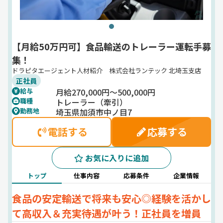
【月給50万円可】食品輸送のトレーラー運転手募
集！
ドラピタエージェント人材紹介 株式会社ランテック 北埼玉支店
正社員
月給270,000円～500,000円
給与
トレーラー（牽引）
職種
埼玉県加須市中ノ目7
勤務地
電話する
応募する
お気に入りに追加
トップ
仕事内容
応募条件
企業情報
食品の安定輸送で将来も安心◎経験を活かし
て高収入＆充実待遇が叶う！正社員を増員