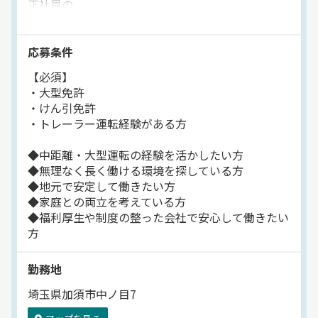
正社員の
日は月8以上⇒希望休取得もOK！子どもの行事や家庭の
トレーラードライバーとして
都合など、プライベートとの両立も無理なく可能です。
食品輸送をお任せします。
「もう転職で失敗したくない」「今度こそ、落ち着ける
応募条件
職場を」そんな願いを叶えられる、将来を見据えたキャ
＜配送先＞
【必須】
県内のスーパーマーケットや
リアが築ける職場です。【株式会社ランテック】でのお
・大型免許
商業施設、飲食店など
仕事ですが、応募はドラピタエージェントを通じてのご
・けん引免許
紹介になります！
・トレーラー運転経験がある方
＜配送件数＞
1日の配送件数は10～15件程度
◆中距離・大型運転の経験を活かしたい方
◆無理なく長く働ける環境を探している方
★積み下ろしは少なめ。
◆地元で安定して働きたい方
体力的な負担が少ない業務です！
◆家庭との両立を考えている方
◆福利厚生や制度の整った会社で安心して働きたい
★景気に左右されない
方
食品配送の仕事なので、
安定して長く働くことが可能です！
勤務地
★冷蔵・冷凍食品を扱うため、
埼玉県加須市中ノ目7
年間を通して需要が安定しています！