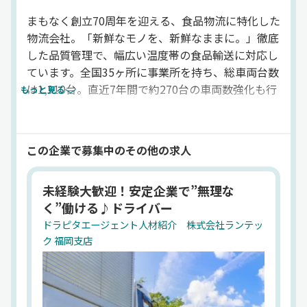
まもなく創立70周年を迎える、食品物流に特化した
物流会社。「新鮮なモノを、新鮮なままに。」徹底
した品質管理で、幅広い温度帯の食品輸送に対応し
ています。全国35ヶ所に事業所を持ち、総車両台数
は1,310台。直近7年間で約270台の車両数強化も行
もっと見る
っています。当社は100社以上から構成されるセン
コーグループの事業会社として、多頻度小口輸送の
「フレッシュ便」を中心とした運送業で、これから
この企業で募集中のその他の求人
も皆様の「食」を支えていきます。これからの当社
を担う中型トラックドライバー（4t 冷凍・冷蔵
未経験大歓迎！安定企業で”無理な
車）の転職・求人情報を掲載しています。
く”働ける♪ドライバー
法人名
ドラピタエージェント人材紹介 株式会社ランテッ
ドラピタエージェント人材紹介 株式会社ランテッ
ク 福岡支店
ク
代表者
嘉永 良樹
設立