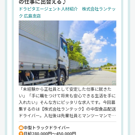
の仕事に出会える♪
安も軽減。休日は月8以上⇒希望休取得もOK！子ど
もの行事や家庭の都合など、プライベートとの両立
ドラピタエージェント人材紹介 株式会社ランテッ
も無理なく可能です。「運転が好き」「そろそろ腰
ク 広島支店
を据えて働きたい」そんなあなたの気持ちを、しっ
かりと支えてくれる環境がここにはあります。【株
式会社ランテック】でのお仕事ですが、応募はドラ
ピタエージェントを通じてのご紹介になります！
「未経験から正社員として安定した仕事に就きた
い」「手に職をつけて将来も安心できる生活を手に
入れたい」そんな方にピッタリな求人です。今回募
集するのは【株式会社ランテック】の中型食品配送
ドライバー。入社後は先輩社員とマンツーマンでス
タートできるので、ドライバー未経験の方でも安心
中型トラックドライバー
して始められます。配送先は広島県や山口県の中距
月給280,000円～450,000円