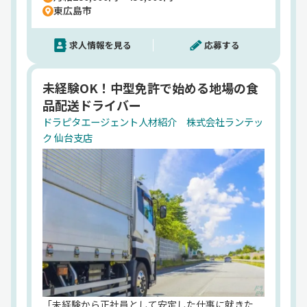
離、近距離がメイン！景気の影響を受けにくい食品
東広島市
配送のため、安定して長く働くことができます！ま
た、充実した福利厚生も当社の魅力のひとつ。全国
求人情報を見る
応募する
21ヶ所の契約保養所、無事故表彰制度、永年勤続表
彰、資格取得補助など、社員の暮らしをしっかり支
える制度が整っています。さらに計10万円にもなる
未経験OK！中型免許で始める地場の食
「入社祝い金」もあり、転職時の最初の不安も軽
品配送ドライバー
減。休日は月8以上⇒希望休取得もOK！子どもの行
事や家庭の都合など、プライベートとの両立も無理
ドラピタエージェント人材紹介 株式会社ランテッ
なく可能です。「運転が好き」「そろそろ腰を据え
ク 仙台支店
て働きたい」そんなあなたの気持ちを、しっかりと
支えてくれる環境がここにはあります。【株式会社
ランテック】でのお仕事ですが、応募はドラピタエ
ージェントを通じてのご紹介になります！
「未経験から正社員として安定した仕事に就きた