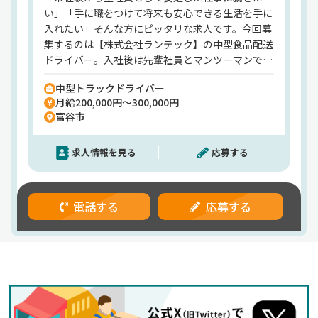
い」「手に職をつけて将来も安心できる生活を手に
入れたい」そんな方にピッタリな求人です。今回募
集するのは【株式会社ランテック】の中型食品配送
ドライバー。入社後は先輩社員とマンツーマンでス
タートできるので、ドライバー未経験の方でも安心
中型トラックドライバー
して始められます。配送先は県内のスーパーや飲食
月給200,000円～300,000円
店など、1日10〜15件程度。景気の影響を受けにく
富谷市
い食品配送のため、安定して長く働くことができま
す！また、充実した福利厚生も当社の魅力のひと
求人情報を見る
応募する
つ。全国21ヶ所の契約保養所、無事故表彰制度、永
年勤続表彰、資格取得補助など、社員の暮らしをし
っかり支える制度が整っています。さらに計10万円
にもなる「入社祝い金」もあり、転職時の最初の不
電話する
応募する
安も軽減。休日は月8以上⇒希望休取得もOK！子ど
もの行事や家庭の都合など、プライベートとの両立
も無理なく可能です。「運転が好き」「そろそろ腰
を据えて働きたい」そんなあなたの気持ちを、しっ
かりと支えてくれる環境がここにはあります。【株
式会社ランテック】でのお仕事ですが、応募はドラ
ピタエージェントを通じてのご紹介になります！