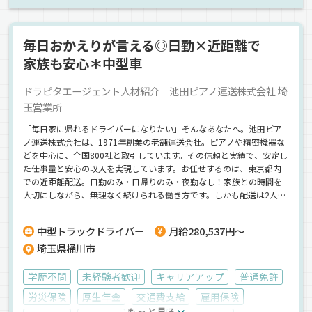
バックアイモニター装備
ETC搭載
パワーゲート
エアサス
衣料品
ウィング車
箱車
正社員
毎日おかえりが言える◎日勤×近距離で
家族も安心＊中型車
ドラピタエージェント人材紹介 池田ピアノ運送株式会社 埼
玉営業所
「毎日家に帰れるドライバーになりたい」そんなあなたへ。池田ピア
ノ運送株式会社は、1971年創業の老舗運送会社。ピアノや精密機器な
どを中心に、全国800社と取引しています。その信頼と実績で、安定し
た仕事量と安心の収入を実現しています。お任せするのは、東京都内
での近距離配送。日勤のみ・日帰りのみ・夜勤なし！家族との時間を
大切にしながら、無理なく続けられる働き方です。しかも配送は2人1
組のチーム制。最初は助手席からスタートするので、未経験でも心配
ナシ！ピアノの扱い方や固定の仕方など、丁寧に研修で教えます。社
中型トラックドライバー
月給280,537円～
内は明るく和気あいあい。 BBQ・クルージングなどの社内イベントも
埼玉県桶川市
多く、「人の温かさ」が感じられる職場です。さらに、住宅手当・親
孝行手当・資格支援など、福利厚生も充実。努力がしっかり評価され
る社風だから、入社3年で係長、6年で課長代理になった社員も！未経
学歴不問
未経験者歓迎
キャリアアップ
普通免許
験からでも成長できる環境と、安定した生活。あなたの新しいスター
労災保険
厚生年金
交通費支給
雇用保険
トを、池田ピアノ運送が全力でサポートします。【池田ピアノ運送株
もっと見る