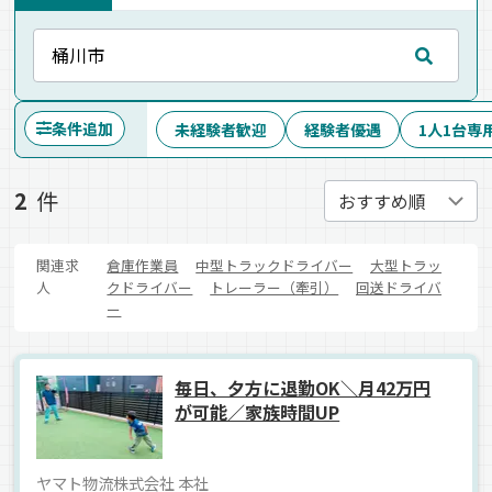
条件追加
未経験者歓迎
経験者優遇
1人1台専
2
件
関連求
倉庫作業員
中型トラックドライバー
大型トラッ
人
クドライバー
トレーラー（牽引）
回送ドライバ
ー
毎日、夕方に退勤OK＼月42万円
が可能／家族時間UP
ヤマト物流株式会社 本社