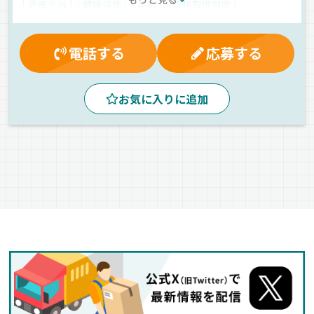
式会社】でのお仕事ですが、応募はドラピタエージェントを通じての
愛車手当
健康保険
昇給
資格取得制度
ご紹介になります！
マイカー通勤可
夕方
昼
夜
朝
地場
精密機器
箱車
正社員
電話する
応募する
お気に入りに追加