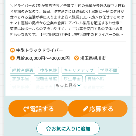
＼ドライバーの7割が家族持ち／子育て世代の先輩が多数活躍中♪日勤
×地場のみなので、毎日、夕方過ぎには退勤OK！家族と一緒に夕食が
食べられる生活が手に入りますよ◎＜残業1日1～2h＞お任せするのは
ヤマト運輸の拠点から企業の倉庫にアパレル製品を配送するお仕事！
荷姿は段ボールなので扱いやすく、カゴ台車を使用するので体への負
担も少なめです。【平均月給37万円】現在活躍中のドライバーの転職
理由は「給与が高いから」。しっかり稼げる環境なので、子育て世代
の方も安心して長く働けます！
中型トラックドライバー
月給360,000円～420,000円
埼玉県桶川市
経験者優遇
中型免許
キャリアアップ
学歴不問
家族手当
退職金制度
厚生年金
有給休暇
もっと見る
労災保険
愛車手当
雇用保険
交通費支給
資格取得制度
健康保険
大型連休
昇給
マイカー通勤可
残業手当
深夜手当
電話する
応募する
制服・作業着貸与
財形貯蓄制度
無事故手当
賞与
昼
夕方
朝
1人1台専用車
地場
お気に入りに追加
ドライブレコーダー
新車
ルート配送