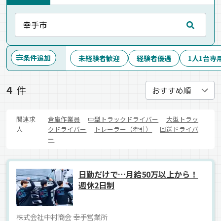
条件追加
未経験者歓迎
経験者優遇
1人1台専
4
件
関連求
倉庫作業員
中型トラックドライバー
大型トラッ
人
クドライバー
トレーラー（牽引）
回送ドライバ
ー
日勤だけで…月給50万以上から！
週休2日制
株式会社中村商会 幸手営業所