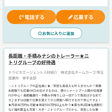
家族手当
交通費支給
有給休暇
厚生年金
マイカー通勤可
昇給
賞与
健康保険
電話する
応募する
資格取得制度
労災保険
無事故手当
朝
昼
早朝
カーナビ搭載
ETC搭載
ドライブレコーダー
お気に入りに追加
パワーゲート
1人1台専用車
地場
建材
箱車
正社員
長距離・手積みナシのトレーラー★ニ
トリグループの好待遇
ドラピタエージェント人材紹介 株式会社ホームカーゴ 埼玉
営業所 幸手支部
＼ニトリグループの正社員に★／安定も高収入も叶えませんか？実務
未経験でも応募OK◎お任せするのは、港⇔シャーシプール間の往復運
行が中心！長距離運行・手積み手降ろしは一切ナシで負担は少なめで
す♪まずは日勤で仕事を覚えてから夜勤へ移行するので安心ですよ！
★月収48万円も可能★年収500万円以上も叶う★賞与年2回★社員割引
など福利厚生も充実！大手・ニトリグループだから、安定した仕事量