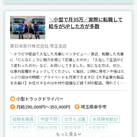
エアサス
中距離
地場
雑貨
ウィング車
正社員
＼小型で月35万／実際に転職して
給与がUPした方が多数
東日本急行株式会社 埼玉支店
＼ドラピタ経由で入社した先輩にインタビュー／直近、転職した先輩
に「どんなところに魅力を感じて応募したのか」「入社して生活がど
う変わったのか」など、お伺いしてきました。気になる方は、ぜひ、
仕事内容欄をチェックしてください。＜毎日、13時に帰宅＞午後はた
っぷり自分の時間！プライベートも充実できます◎【大手企業の製品
をお届け】お任せするのは木材や設備など建て材の配送。慣れてくる
と現場の人とも仲良くなり、仕事が楽しくなっていきます。＜最高月
給35万円も可能＞ぜひ、当社で安定生活をGETしてください。
小型トラックドライバー
月給290,000円～350,000円
埼玉県幸手市
経験者優遇
学歴不問
女性も活躍
未経験者歓迎
普通免許
退職金制度
雇用保険
大型連休
もっと見る
皆勤手当
制服・作業着貸与
深夜手当
残業手当