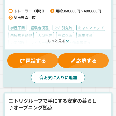
のもと腰を据えて長く働けます♪【株式会社ホームカーゴ】でのお仕
事ですが、応募はドラピタエージェントを通じてのご紹介になりま
トレーラー（牽引）
月給360,000円～480,000円
す！
埼玉県幸手市
学歴不問
経験者優遇
けん引免許
キャリアアップ
未経験者歓迎
大型免許
有給休暇
厚生年金
もっと見る
労災保険
マイカー通勤可
制服・作業着貸与
休日出勤割増金
雇用保険
退職金制度
賞与
健康保険
残業手当
交通費支給
昇給
能率評価
電話する
応募する
保養所有
夜
早朝
昼
朝
夕方
地場
拠点多数
ETC搭載
ドライブレコーダー
お気に入りに追加
カゴ車輸送
バックアイモニター装備
家具
トレーラー
正社員
ニトリグループで手にする安定の暮らし
♪オープニング拠点