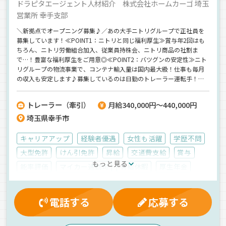
ドラピタエージェント人材紹介 株式会社ホームカーゴ 埼玉
営業所 幸手支部
＼新拠点でオープニング募集♪／あの大手ニトリグループで正社員を
募集しています！≪POINT1：ニトリと同じ福利厚生≫賞与年2回はも
ちろん、ニトリ労働組合加入、従業員持株会、ニトリ商品の社割ま
で…！豊富な福利厚生をご用意◎≪POINT2：バツグンの安定性≫ニト
リグループの物流事業で、コンテナ輸入量は国内最大級！仕事も毎月
の収入も安定します♪募集しているのは日勤のトレーラー運転手！海
コン輸送をお任せします。＼すべて新車です！／トレーラーや海コン
の経験者さん大歓迎♪ご連絡をお待ちしています！【株式会社ホーム
トレーラー（牽引）
月給340,000円～440,000円
カーゴ】でのお仕事ですが、応募はドラピタエージェントを通じての
埼玉県幸手市
ご紹介になります！
キャリアアップ
経験者優遇
女性も活躍
学歴不問
大型免許
けん引免許
昇給
交通費支給
賞与
もっと見る
能率評価
マイカー通勤可
有給休暇
厚生年金
休日出勤割増金
雇用保険
退職金制度
保養所有
深夜手当
健康保険
残業手当
制服・作業着貸与
電話する
応募する
労災保険
朝
夕方
夜
昼
早朝
ルート配送
AT可
地場
ドライブレコーダー
ETC搭載