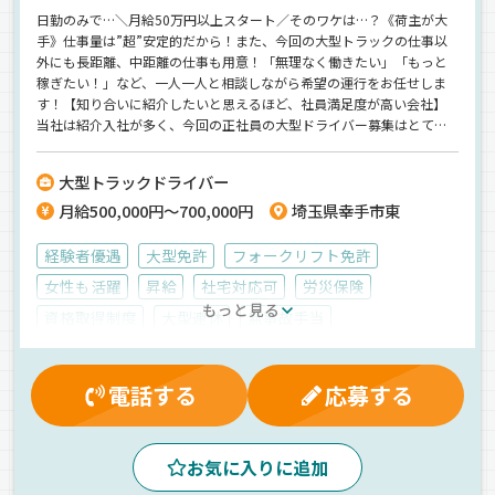
日勤のみで…＼月給50万円以上スタート／そのワケは…？《荷主が大
手》仕事量は”超”安定的だから！また、今回の大型トラックの仕事以
外にも長距離、中距離の仕事も用意！「無理なく働きたい」「もっと
稼ぎたい！」など、一人一人と相談しながら希望の運行をお任せしま
す！【知り合いに紹介したいと思えるほど、社員満足度が高い会社】
当社は紹介入社が多く、今回の正社員の大型ドライバー募集はとても
レアですよ♪《日曜休みの週休2日制》
大型トラックドライバー
月給500,000円～700,000円
埼玉県幸手市東
経験者優遇
大型免許
フォークリフト免許
女性も活躍
昇給
社宅対応可
労災保険
もっと見る
資格取得制度
大型連休
無事故手当
制服・作業着貸与
健康保険
有給休暇
マイカー通勤可
厚生年金
寮完備
雇用保険
電話する
応募する
休日出勤割増金
昼
朝
夕方
夜
長距離
バックアイモニター装備
1人1台専用車
お気に入りに追加
カスタム・デコOK
ETC搭載
パレット輸送
手積み