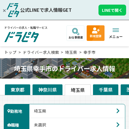
公式LINEで求人情報GET
LINEで開く
ドライバーの求人・転職サービス
新規登録
メニュー
お仕事検索
トップ
ドライバー求人検索
埼玉県
幸手市
埼玉県幸手市のドライバー求人情報
東京都
神奈川県
千葉県
埼玉県
勤務地
職種