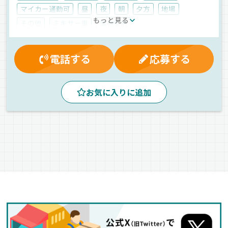
マイカー通勤可
昼
夜
朝
夕方
地場
もっと見る
その他
ミキサー車
業務委託
電話する
応募する
お気に入りに追加