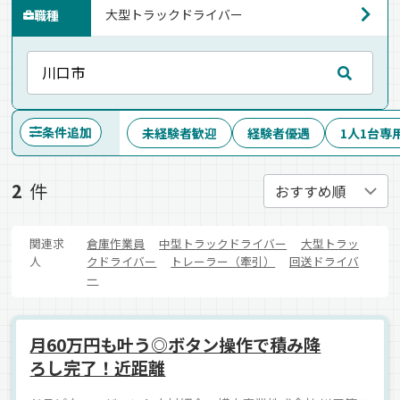
職種
条件追加
未経験者歓迎
経験者優遇
1人1台専
2
件
関連求
倉庫作業員
中型トラックドライバー
大型トラッ
人
クドライバー
トレーラー（牽引）
回送ドライバ
ー
月60万円も叶う◎ボタン操作で積み降
ろし完了！近距離