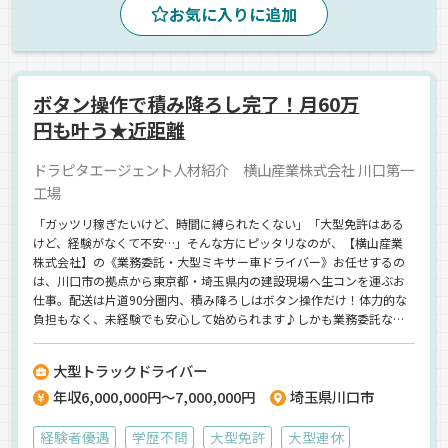
お気に入りに追加
ボタン操作で積み降ろし完了！月60万
円も叶う★近距離
ドラピタエージェント人材紹介 横山産業株式会社 川口第一
工場
「ガッツリ稼ぎたいけど、時間に縛られたくない」「大型免許はある
けど、経験がなくて不安…」そんな方にピッタリなのが、【横山産業
株式会社】の《業務委託・大型ミキサー車ドライバー》お任せするの
は、川口市の拠点から東京都・埼玉県内の建設現場へ生コンを運ぶお
仕事。配送は片道90分圏内、積み降ろしはボタン操作だけ！体力的な
負担もなく、未経験でも安心して始められます♪しかも業務委託なの
で働き方は自由◎フル稼働で月収60万円も可能！週休2日制の稼働も
OK！生活スタイルに合わせて働けます＾＾研修やフォロー体制も整っ
大型トラックドライバー
ており、異業種からの転職も歓迎です◎【横山産業株式会社】でのお
年収6,000,000円～7,000,000円
埼玉県川口市
仕事ですが、応募はドラピタエージェントを通じてのご紹介になりま
す！
経験者優遇
学歴不問
大型免許
大型連休