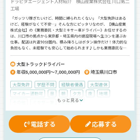
ドラピタエージェント人材紹介 横山産業株式会社 川口第二
工場
「ガッツリ稼ぎたいけど、時間に縛られたくない」「大型免許はある
けど、経験がなくて不安…」そんな方にピッタリなのが、【横山産業
株式会社】の《業務委託・大型ミキサー車ドライバー》お任せするの
は、川口市の拠点から東京都・埼玉県内の建設現場へ生コンを運ぶお
仕事。配送は片道90分圏内、積み降ろしはボタン操作だけ！体力的な
負担もなく、未経験でも安心して始められます♪しかも業務委託なの
で働き方は自由◎フル稼働で月収60万円も可能！週休2日制の稼働も
OK！生活スタイルに合わせて働けます＾＾研修やフォロー体制も整っ
大型トラックドライバー
ており、異業種からの転職も歓迎です◎【横山産業株式会社】でのお
年収6,000,000円～7,000,000円
埼玉県川口市
仕事ですが、応募はドラピタエージェントを通じてのご紹介になりま
す！
大型免許
学歴不問
経験者優遇
大型連休
マイカー通勤可
昼
朝
夕方
夜
地場
もっと見る
その他
ミキサー車
業務委託
電話する
応募する