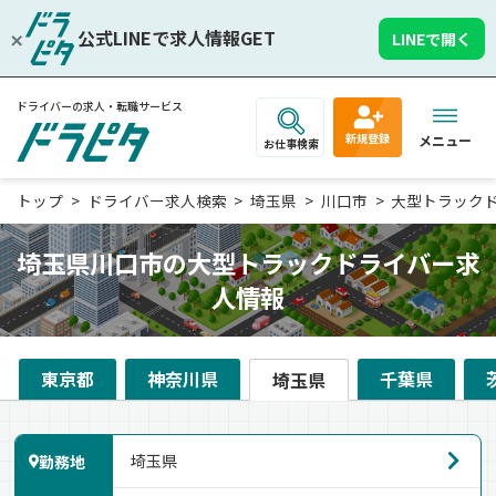
公式LINEで求人情報GET
LINEで開く
ドライバーの求人・転職サービス
新規登録
メニュー
お仕事検索
トップ
ドライバー求人検索
埼玉県
川口市
大型トラック
埼玉県川口市の大型トラックドライバー求
人情報
東京都
神奈川県
千葉県
埼玉県
勤務地