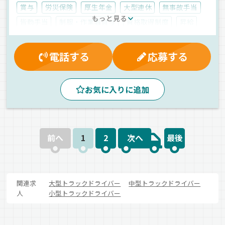
賞与
労災保険
厚生年金
大型連休
無事故手当
もっと見る
皆勤手当
制服・作業着貸与
資格取得制度
昇給
健康保険
交通費支給
退職金制度
雇用保険
休日出勤割増金
有給休暇
残業手当
電話する
応募する
マイカー通勤可
昼
夕方
朝
地場
建材
ユニック車
正社員
お気に入りに追加
前へ
1
2
次へ
最後
関連求
大型トラックドライバー
中型トラックドライバー
人
小型トラックドライバー