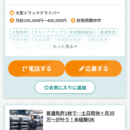
特殊なトラックに乗って現場まで配送するお仕事。入社後に充実した
研修があるので、安心して始められますよ。
大型トラックドライバー
月給330,000円～400,000円
群馬県館林市
大型免許
キャリアアップ
未経験者歓迎
普通免許
学歴不問
有給休暇
資格取得制度
退職金制度
もっと見る
再雇用制度
健康保険
早出手当
雇用保険
交通費支給
労災保険
マイカー通勤可
深夜手当
賞与
厚生年金
残業手当
制服・作業着貸与
電話する
応募する
大型連休
朝
早朝
昼
夕方
ドライブレコーダー
バックアイモニター装備
お気に入りに追加
ETC搭載
拠点多数
地場
中距離
粉粒体
タンクローリー
正社員
普通免許1枚で…土日祝休＋月35
万～が叶う！未経験OK