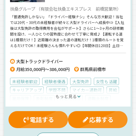
扶桑グループ （有限会社扶桑エキスプレス 前橋営業所）
「普通免許しかない」「ドライバー経験ナシ」そんな方大歓迎！当社
では20代・30代の未経験者が続々と大型ドライバーへ成長中⇒【入社
後は大型免許の取得費用を会社がサポート】さらに1～3ヶ月の研修期
間を設け、一人ひとりの習熟度に合わせて丁寧に育成♪【運転する道
は1種類だけ！】近距離の決まった道の運転だけ！1種類のルートを覚
えるだけでOK！未経験さんも慣れやすい◎【年間休日120日】土日祝
休みの完全週休2日制でプライベート充実★未経験スタートでも月給35
万円～の高収入＆有給取得もしやすく働き方の相談も可能！
大型トラックドライバー
月給350,000円～386,000円
群馬県前橋市
未経験者歓迎
経験者優遇
大型免許
女性も活躍
キャリアアップ
学歴不問
マイカー通勤可
昇給
もっと見る
雇用保険
表彰制度
再雇用制度
退職金制度
健康保険
有給休暇
資格取得制度
労災保険
厚生年金
大型連休
賞与
深夜手当
電話する
応募する
制服・作業着貸与
能率評価
残業手当
皆勤手当
夜
夕方
真夜中
センター便
1人1台専用車