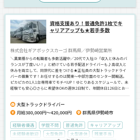
正社員
資格支援あり！普通免許1枚でキ
ャリアアップも★若手多数
株式会社ギアボックスカーゴ 群馬県／伊勢崎営業所
＼異業種からの転職者も多数活躍中／20代で入社⇒「収入と休みのバ
ランスが丁度いい！」と続けている若手配送ドライバーも♪高収入と
休みを両立して、同世代に差をつける★正社員の大型トラックドライ
バーの募集です！お任せするのは関東～中部方面のセンター間輸送。
ピカピカの1人1台専用車でモチベUP！ゆとりあるスケジュールで、未
経験でも安心◎さらに希望休OKの週休2日制で、年間休日126日とお休
みたっぷり♪普通免許1枚でこの好待遇が叶うなら…アリじゃないです
か？
大型トラックドライバー
月給380,000円～420,000円
群馬県伊勢崎市
経験者優遇
学歴不問
普通免許
キャリアアップ
未経験者歓迎
大型免許
大型連休
残業手当