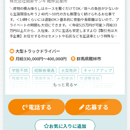
株式会社関東サンギ 館林営業所
＼荷物の積み降ろしはホースを繋ぐだけでOK／体への負担が少ないか
ら生涯現役も叶う♪40代～50代の方も無理なく続けられるお仕事で
す。＜14時くらいには退勤OK＞基本的に夜勤や長距離はないので、プ
ライベートの時間も大切にできます。＜年収525万円が可能＞月給33
万円以上だから、入社後、スグに生活も安定しますよ◎【取引先は大
手企業】お任せするのはセメントや石灰などを圧送車という特殊なト
ラックに乗って現場まで配送するお仕事。業務量も安定しているの
で、安心して長く働けます。
大型トラックドライバー
月給330,000円～400,000円
群馬県館林市
学歴不問
経験者優遇
大型免許
キャリアアップ
残業手当
深夜手当
大型連休
交通費支給
もっと見る
早出手当
マイカー通勤可
厚生年金
退職金制度
健康保険
資格取得制度
労災保険
賞与
雇用保険
制服・作業着貸与
再雇用制度
有給休暇
電話する
応募する
早朝
昼
朝
夕方
拠点多数
ETC搭載
地場
ドライブレコーダー
中距離
お気に入りに追加
バックアイモニター装備
粉粒体
タンクローリー