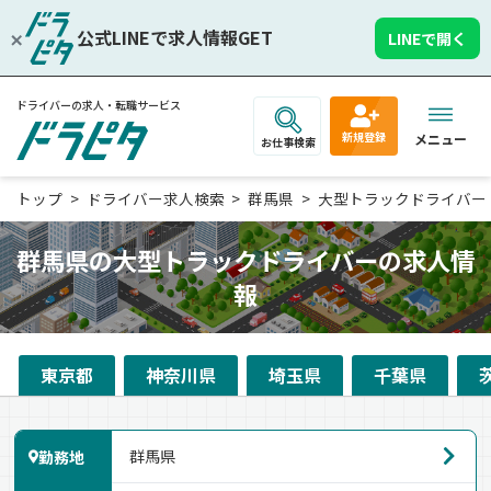
公式LINEで求人情報GET
LINEで開く
ドライバーの求人・転職サービス
新規登録
メニュー
お仕事検索
トップ
ドライバー求人検索
群馬県
大型トラックドライバー
群馬県の大型トラックドライバーの求人情
報
東京都
神奈川県
埼玉県
千葉県
勤務地