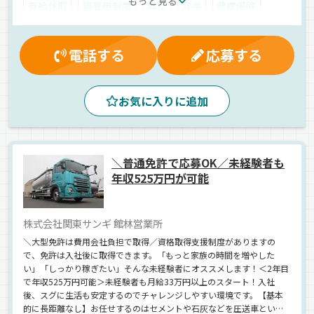
もっと見る
有給休暇
再雇用制度
昇給
賞与
健康保険
雇用保険
資格取得制度
労災保険
制服・作業着貸与
交通費支給
厚生年金
電話する
応募する
マイカー通勤可
夕方
朝
昼
夜
早朝
真夜中
エアサス
ETC搭載
長距離
お気に入りに追加
1人1台専用車
手積み
バックアイモニター装備
カーナビ搭載
ドライブレコーダー
パレット輸送
雑貨
ウィング車
正社員
＼普通免許で応募OK／未経験者も
年収525万円が可能
株式会社関東サンギ 館林営業所
＼大型免許は費用会社負担で取得／資格取得支援制度がありますの
で、免許は入社後に取得できます。「もっと家族の時間を増やした
い」「しっかり稼ぎたい」そんな未経験者にオススメします！＜2年目
で年収525万円可能＞未経験者も月給33万円以上のスタート！入社
後、スグに生活も安定するのでチャレンジしやすい環境です。【基本
的に長距離なし】お任せするのはセメントや石灰などを圧送車という