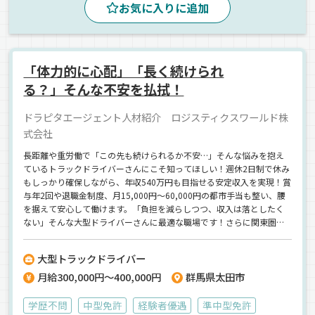
お気に入りに追加
ETC搭載
地場
長距離
ルート配送
エアサス
カーナビ搭載
バックアイモニター装備
ドライブレコーダー
AT可
拠点多数
中距離
「体力的に心配」「長く続けられ
雑貨
箱車
ウィング車
正社員
る？」そんな不安を払拭！
ドラピタエージェント人材紹介 ロジスティクスワールド株
式会社
長距離や重労働で「この先も続けられるか不安…」そんな悩みを抱え
ているトラックドライバーさんにこそ知ってほしい！週休2日制で休み
もしっかり確保しながら、年収540万円も目指せる安定収入を実現！賞
与年2回や退職金制度、月15,000円～60,000円の都市手当も整い、腰
を据えて安心して働けます。「負担を減らしつつ、収入は落としたく
ない」そんな大型ドライバーさんに最適な職場です！さらに関東圏内
メインの固定ルートで、配送は1日2～3件のみ。無理な運行はなく、毎
日きちんと帰宅できる環境です◎【ロジスティクスワールド株式会
大型トラックドライバー
社】でのお仕事ですが、応募はドラピタエージェントを通じてのご紹
月給300,000円～400,000円
群馬県太田市
介になります！
学歴不問
中型免許
経験者優遇
準中型免許