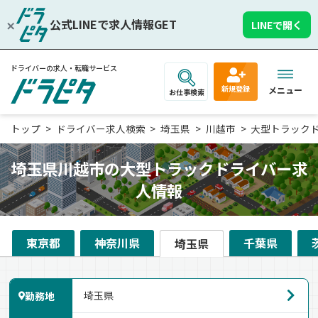
公式LINEで求人情報GET
LINEで開く
ドライバーの求人・転職サービス
新規登録
メニュー
お仕事検索
トップ
ドライバー求人検索
埼玉県
川越市
大型トラック
埼玉県川越市の大型トラックドライバー求
人情報
東京都
神奈川県
千葉県
埼玉県
勤務地