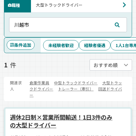
職種
条件追加
未経験者歓迎
経験者優遇
1人1台専
1
件
関連求
倉庫作業員
中型トラックドライバー
大型トラッ
人
クドライバー
トレーラー（牽引）
回送ドライバ
ー
週休2日制×営業所間輸送！1日3件のみ
の大型ドライバー