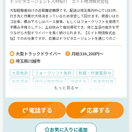
ドラピタエージェント人材紹介 エイト物流株式会社
大型経験者向けの近距離定期便です。配送は埼玉県内中心で1日3件、
行き先と作業が大体決まっているため安定して回せます。荷扱いはカ
ゴ台車、積み下ろしはバース接車、もしくはフォークリフトを使用で
手積み手降ろしナシ。土日休みで毎日帰宅でき、体と生活の両方を守
りながら大型ドライバーを長く続けられます。【エイト物流株式会
社】でのお仕事ですが、応募はドラピタエージェントを通じてのご紹
介になります！
大型トラックドライバー
月給334,200円～
埼玉県川越市
大型免許
フォークリフト免許
制服・作業着貸与
能率評価
休日出勤割増金
深夜手当
再雇用制度
もっと見る
健康保険
労災保険
資格取得制度
雇用保険
厚生年金
有給休暇
マイカー通勤可
残業手当
朝
夕方
昼
ETC搭載
1人1台専用車
地場
電話する
応募する
ルート配送
センター便
雑貨
ウィング車
正社員
お気に入りに追加