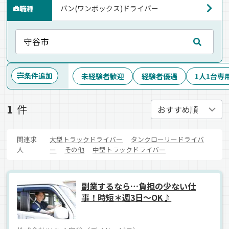
職種
条件追加
未経験者歓迎
経験者優遇
1人1台専
1
件
関連求
大型トラックドライバー
タンクローリードライバ
人
ー
その他
中型トラックドライバー
副業するなら…負担の少ない仕
事！時短＊週3日～OK♪