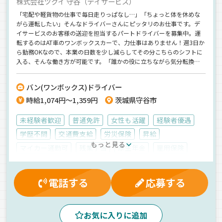
株式会社ツクイ 守谷（デイサービス）
「宅配や軽貨物の仕事で毎日走りっぱなし…」「ちょっと体を休めな
がら運転したい」そんなドライバーさんにピッタリのお仕事です。デ
イサービスのお客様の送迎を担当するパートドライバーを募集中。運
転するのはAT車のワンボックスカーで、力仕事はありません！週3日か
ら勤務OKなので、本業の日数を少し減らしてその分こちらのシフトに
入る、そんな働き方が可能です。「誰かの役に立ちながら気分転換し
たい」「体を休めつつ収入も確保したい」そんな現役ドライバーのセ
カンドワークにぜひどうぞ！
バン(ワンボックス)ドライバー
時給1,074円～1,359円
茨城県守谷市
未経験者歓迎
普通免許
女性も活躍
経験者優遇
学歴不問
交通費支給
労災保険
昇給
もっと見る
マイカー通勤可
残業手当
厚生年金
雇用保険
健康保険
社員登用制度
制服・作業着貸与
有給休暇
夜
夕方
朝
昼
AT可
拠点多数
電話する
応募する
バックアイモニター装備
地場
カーナビ搭載
その他
ワンボックス
パート
お気に入りに追加