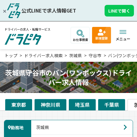
公式LINEで求人情報GET
LINEで開く
ドライバーの求人・転職サービス
新規登録
メニュー
お仕事検索
トップ
ドライバー求人検索
茨城県
守谷市
バン(ワンボッ
茨城県守谷市のバン(ワンボックス)ドライ
バー求人情報
東京都
神奈川県
埼玉県
千葉県
勤務地