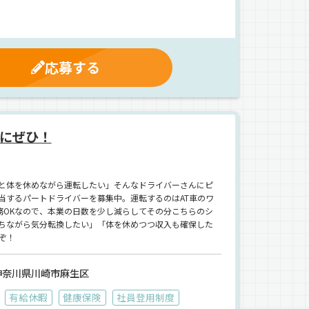
応募する
にぜひ！
と体を休めながら運転したい」そんなドライバーさんにピ
当するパートドライバーを募集中。運転するのはAT車のワ
務OKなので、本業の日数を少し減らしてその分こちらのシ
ちながら気分転換したい」「体を休めつつ収入も確保した
ぞ！
神奈川県川崎市麻生区
有給休暇
健康保険
社員登用制度