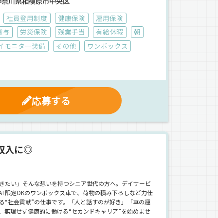
神奈川県相模原市中央区
社員登用制度
健康保険
雇用保険
貸与
労災保険
残業手当
有給休暇
朝
イモニター装備
その他
ワンボックス
応募する
収入に◎
きたい」そんな想いを持つシニア世代の方へ。デイサービ
AT限定OKのワンボックス車で、荷物の積み下ろしなど力仕
る“社会貢献”の仕事です。「人と話すのが好き」「車の運
、無理せず健康的に働ける“セカンドキャリア”を始めませ