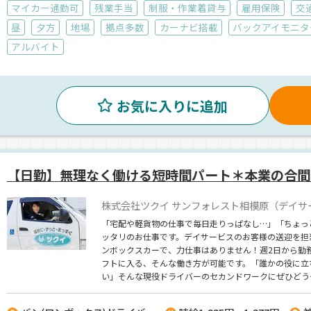
マイカー通勤可
残業手当
制服・作業着貸与
雇用保険
交
昼
夕方
地場
拠点多数
カーナビ搭載
バックアイモニタ
アルバイト
お気に入りに追加
【日勤】無理なく働ける短時間パート＊本業の合間
株式会社ツクイ サンフォレスト相模原（デイサ
「宅配や軽貨物の仕事で毎日走りっぱなし…」「ちょっ
ッタリのお仕事です。デイサービスのお客様の送迎を担
ンボックスカーで、力仕事はありません！週2日から勤
フトに入る、そんな働き方が可能です。「誰かの役に立
い」そんな現役ドライバーのセカンドワークにぜひどう