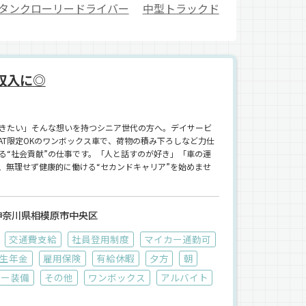
タンクローリードライバー
中型トラックド
収入に◎
きたい」そんな想いを持つシニア世代の方へ。デイサービ
AT限定OKのワンボックス車で、荷物の積み下ろしなど力仕
る“社会貢献”の仕事です。「人と話すのが好き」「車の運
、無理せず健康的に働ける“セカンドキャリア”を始めませ
神奈川県相模原市中央区
交通費支給
社員登用制度
マイカー通勤可
生年金
雇用保険
有給休暇
夕方
朝
ター装備
その他
ワンボックス
アルバイト