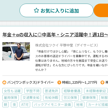
お気に入りに追加
年金＋αの収入に◎中高年・シニア活躍中！週1日～
株式会社ツクイ 平塚中堂（デイサービス）
「年金だけでは少し心配」「体にムリなく、もう少し働
スのお客様の送迎ドライバーを募集中です。運転するの
仕事はありません。地域の方々を施設まで安全にお送り
運転が好き」そんな方にぴったりです。年金を補いなが
せんか？
バン(ワンボックス)ドライバー
時給1,225円～1,277円
女性も活躍
学歴不問
普通免許
経験者優遇
未経験者歓迎
雇用保険
交通費支給
有給休暇
労災保険
健康保険
制服
朝
夜
AT可
バックアイモニター装備
地場
カーナビ搭