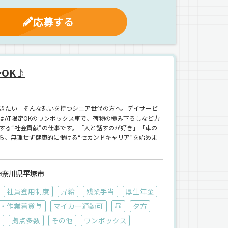
応募する
OK♪
きたい」そんな想いを持つシニア世代の方へ。デイサービ
はAT限定OKのワンボックス車で、荷物の積み下ろしなど力
する“社会貢献”の仕事です。「人と話すのが好き」「車の
ら、無理せず健康的に働ける“セカンドキャリア”を始めま
神奈川県平塚市
社員登用制度
昇給
残業手当
厚生年金
・作業着貸与
マイカー通勤可
昼
夕方
載
拠点多数
その他
ワンボックス