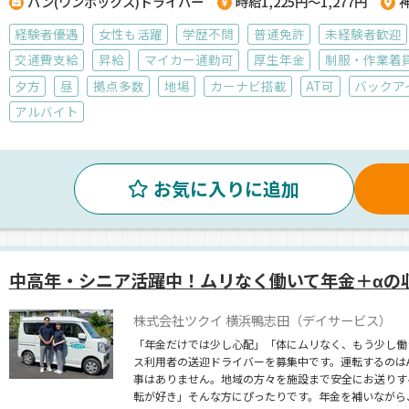
バン(ワンボックス)ドライバー
時給1,225円～1,277円
経験者優遇
女性も活躍
学歴不問
普通免許
未経験者歓迎
交通費支給
昇給
マイカー通勤可
厚生年金
制服・作業着
夕方
昼
拠点多数
地場
カーナビ搭載
AT可
バックア
アルバイト
お気に入りに追加
中高年・シニア活躍中！ムリなく働いて年金＋αの
株式会社ツクイ 横浜鴨志田（デイサービス）
「年金だけでは少し心配」「体にムリなく、もう少し働
ス利用者の送迎ドライバーを募集中です。運転するのは
事はありません。地域の方々を施設まで安全にお送りす
転が好き」そんな方にぴったりです。年金を補いながら