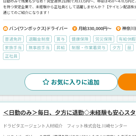
日勤のみで残業も少なめ！完全週休2日制で月33万円〜、年収は450〜470万円
を持つ安定企業で、未経験から正社員として活躍しませんか？【ケイヒン配送株
通じてのご紹介になります！
バン(ワンボックス)ドライバー
月給330,000円～
神奈川
普通免許
退職金制度
賞与
健康保険
労災保険
有給休暇
家族手当
無事故手当
昇給
制服・作業着貸与
夕方
昼
正社員
お気に入りに追加
＜日勤のみ＞毎日、夕方に退勤◇未経験も安心スタ
ドラピタエージェント人材紹介 フィット株式会社 川崎センター