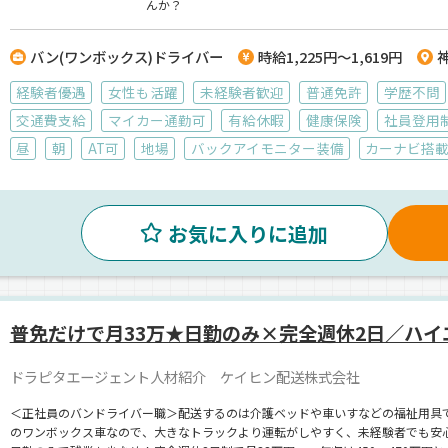
んか？
バン(ワンボックス)ドライバー
時給1,225円～1,619円
経験者優遇
女性も活躍
未経験者歓迎
普通免許
学歴不問
交通費支給
マイカー通勤可
有給休暇
健康保険
社員登用
昼
朝
AT可
地場
バックアイモニター装備
カーナビ搭
お気に入りに追加
普免だけで月33万★日勤のみ×完全週休2日／ハイ
ドラピタエージェント人材紹介 ケイヒン配送株式会社
＜正社員のバンドライバー職＞配送するのは介護ベッドや車いすなどの福祉用具
のワンボックス車なので、大きなトラックより運転がしやすく、未経験者でも安