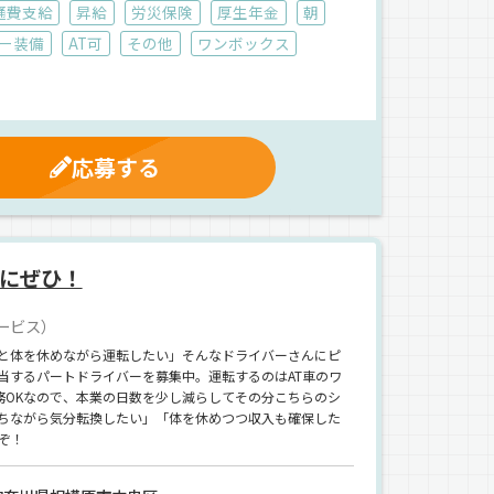
通費支給
昇給
労災保険
厚生年金
朝
ー装備
AT可
その他
ワンボックス
応募する
にぜひ！
ービス）
と体を休めながら運転したい」そんなドライバーさんにピ
当するパートドライバーを募集中。運転するのはAT車のワ
務OKなので、本業の日数を少し減らしてその分こちらのシ
ちながら気分転換したい」「体を休めつつ収入も確保した
ぞ！