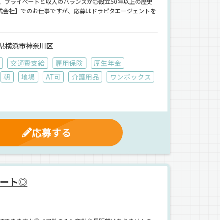
と、プライベートと収入のバランスが◎設立50年以上の歴史
式会社】でのお仕事ですが、応募はドラピタエージェントを
県横浜市神奈川区
交通費支給
雇用保険
厚生年金
朝
地場
AT可
介護用品
ワンボックス
応募する
ート◎