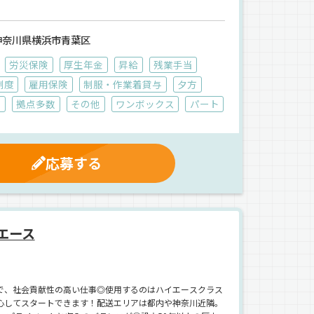
神奈川県横浜市青葉区
労災保険
厚生年金
昇給
残業手当
制度
雇用保険
制服・作業着貸与
夕方
載
拠点多数
その他
ワンボックス
パート
応募する
エース
で、社会貢献性の高い仕事◎使用するのはハイエースクラス
心してスタートできます！配送エリアは都内や神奈川近隣。