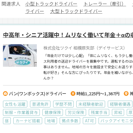
関連求人
小型トラックドライバー
トレーラー（牽引）
ライバー
大型トラックドライバー
中高年・シニア活躍中！ムリなく働いて年金＋αの
株式会社ツクイ 相模原矢部（デイサービス）
「年金だけでは少し心配」「体にムリなく、もう少し働
ス利用者の送迎ドライバーを募集中です。運転するのは
事はありません。地域の方々を施設まで安全にお送りす
転が好き」そんな方にぴったりです。年金を補いながら
んか？
バン(ワンボックス)ドライバー
時給1,225円～1,367円
女性も活躍
普通免許
学歴不問
未経験者歓迎
経験者優遇
制服・作業着貸与
健康保険
労災保険
残業手当
昇給
厚
昼
カーナビ搭載
地場
拠点多数
AT可
バックアイモニ