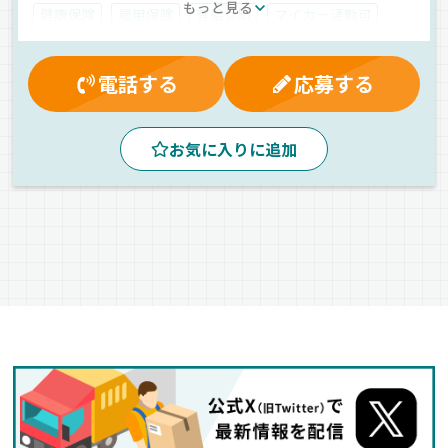
もっと見る
健康保険
雇用保険
有給休暇
マイカー通勤可
厚生年金
夕方
昼
夜
朝
早朝
真夜中
地場
ドライブレコーダー
AT可
ETC搭載
電話する
応募する
拠点多数
一般旅客
普通車
正社員
お気に入りに追加