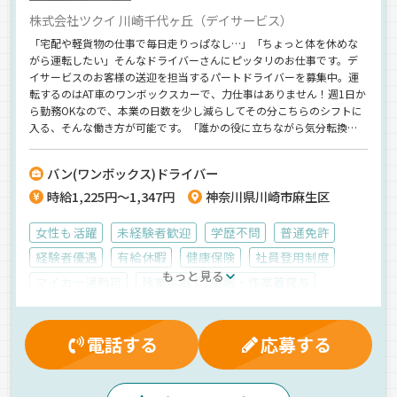
株式会社ツクイ 川崎千代ヶ丘（デイサービス）
「宅配や軽貨物の仕事で毎日走りっぱなし…」「ちょっと体を休めな
がら運転したい」そんなドライバーさんにピッタリのお仕事です。デ
イサービスのお客様の送迎を担当するパートドライバーを募集中。運
転するのはAT車のワンボックスカーで、力仕事はありません！週1日か
ら勤務OKなので、本業の日数を少し減らしてその分こちらのシフトに
入る、そんな働き方が可能です。「誰かの役に立ちながら気分転換し
たい」「体を休めつつ収入も確保したい」そんな現役ドライバーのセ
カンドワークにぜひどうぞ！
バン(ワンボックス)ドライバー
時給1,225円～1,347円
神奈川県川崎市麻生区
女性も活躍
未経験者歓迎
学歴不問
普通免許
経験者優遇
有給休暇
健康保険
社員登用制度
もっと見る
マイカー通勤可
残業手当
制服・作業着貸与
雇用保険
交通費支給
昇給
労災保険
厚生年金
朝
昼
夕方
地場
拠点多数
カーナビ搭載
電話する
応募する
バックアイモニター装備
AT可
その他
ワンボックス
アルバイト