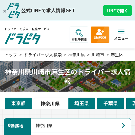
公式LINEで求人情報GET
LINEで開く
ドライバーの求人・転職サービス
新規登録
メニュー
お仕事検索
トップ
ドライバー求人検索
神奈川県
川崎市
麻生区
神奈川県川崎市麻生区のドライバー求人情
報
東京都
埼玉県
千葉県
神奈川県
勤務地