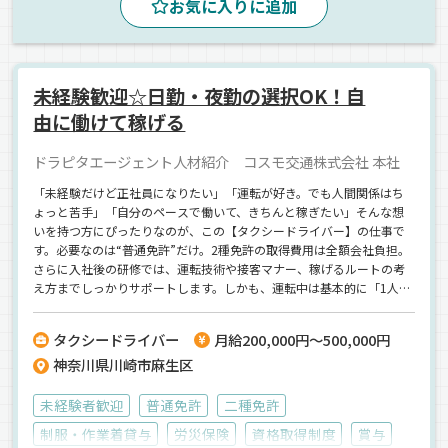
お気に入りに追加
未経験歓迎☆日勤・夜勤の選択OK！自
由に働けて稼げる
ドラピタエージェント人材紹介 コスモ交通株式会社 本社
「未経験だけど正社員になりたい」「運転が好き。でも人間関係はち
ょっと苦手」「自分のペースで働いて、きちんと稼ぎたい」そんな想
いを持つ方にぴったりなのが、この【タクシードライバー】の仕事で
す。必要なのは“普通免許”だけ。2種免許の取得費用は全額会社負担。
さらに入社後の研修では、運転技術や接客マナー、稼げるルートの考
え方までしっかりサポートします。しかも、運転中は基本的に「1人の
時間」。自分のペースで、モクモクと働ける環境です。勤務体系は
【日勤】【夜勤】の選択制。ライフスタイルに合わせて無理なく続け
タクシードライバー
月給200,000円～500,000円
られます。歩合制で頑張った分だけ収入UP！未経験からでも月収35万
神奈川県川崎市麻生区
円以上、将来的には月50万円超も目指せます。地元・川崎で正社員と
して長く働きたい方、自分らしく自由に働きたい方に、ぜひ知ってほ
しいお仕事です。【コスモ交通株式会社 本社】でのお仕事ですが、
未経験者歓迎
普通免許
二種免許
応募はドラピタエージェントを通じてのご紹介になります！
制服・作業着貸与
労災保険
資格取得制度
賞与