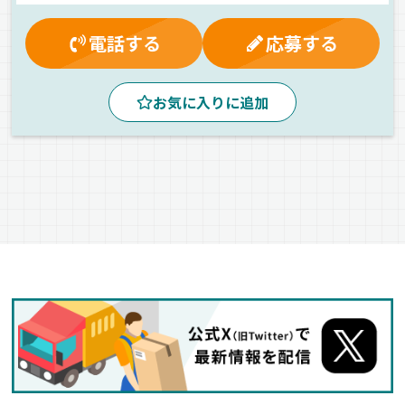
雇用保険
再雇用制度
健康保険
社員登用制度
有給休暇
マイカー通勤可
労災保険
電話する
応募する
休日出勤割増金
業務手当
夜
夕方
昼
朝
カゴ車輸送
地場
1人1台専用車
新車
重機
お気に入りに追加
ETC搭載
ドライブレコーダー
パレット輸送
バックアイモニター装備
エアサス
その他
自動車部品
工業製品
ウィング車
正社員