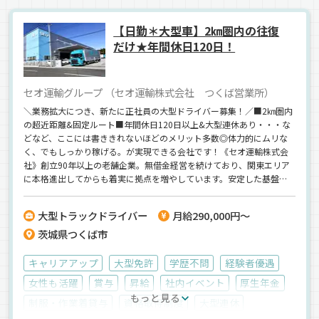
ウィング車
正社員
【日勤＊大型車】2㎞圏内の往復
だけ★年間休日120日！
セオ運輸グループ （セオ運輸株式会社 つくば営業所）
＼業務拡大につき、新たに正社員の大型ドライバー募集！／■2㎞圏内
の超近距離&固定ルート■年間休日120日以上&大型連休あり・・・な
どなど、ここには書ききれないほどのメリット多数◎体力的にムリな
く、でもしっかり稼げる。が実現できる会社です！《セオ運輸株式会
社》創立90年以上の老舗企業。無借金経営を続けており、関東エリア
に本格進出してからも着実に拠点を増やしています。安定した基盤に
加えて、将来も楽しみな会社です！＜同仕事内容で、正社員の中型ド
ライバーも同時募集中！＞
大型トラックドライバー
月給290,000円～
茨城県つくば市
キャリアアップ
大型免許
学歴不問
経験者優遇
女性も活躍
賞与
昇給
社内イベント
厚生年金
もっと見る
制服・作業着貸与
資格取得制度
大型連休