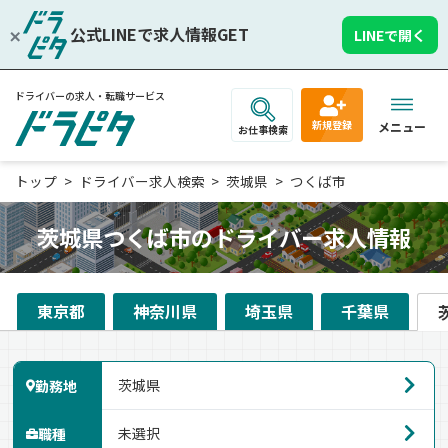
公式LINEで求人情報GET
LINEで開く
ドライバーの求人・転職サービス
新規登録
メニュー
お仕事検索
トップ
ドライバー求人検索
茨城県
つくば市
茨城県つくば市のドライバー求人情報
東京都
神奈川県
埼玉県
千葉県
勤務地
職種