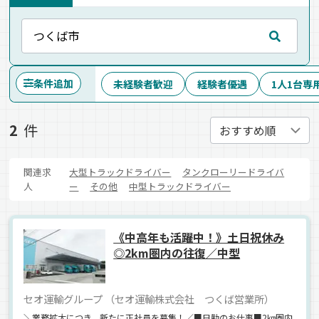
条件追加
未経験者歓迎
経験者優遇
1人1台専
2
件
関連求
大型トラックドライバー
タンクローリードライバ
人
ー
その他
中型トラックドライバー
《中高年も活躍中！》土日祝休み
◎2km圏内の往復／中型
セオ運輸グループ （セオ運輸株式会社 つくば営業所）
＼業務拡大につき、新たに正社員を募集！／■日勤のお仕事■2㎞圏内