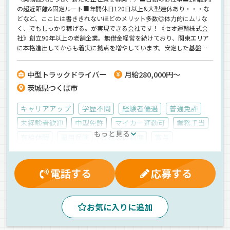
の超近距離&固定ルート■年間休日120日以上&大型連休あり・・・な
どなど、ここには書ききれないほどのメリット多数◎体力的にムリな
く、でもしっかり稼げる。が実現できる会社です！《セオ運輸株式会
社》創立90年以上の老舗企業。無借金経営を続けており、関東エリア
に本格進出してからも着実に拠点を増やしています。安定した基盤に
加えて、将来も楽しみな会社です！
中型トラックドライバー
月給280,000円～
茨城県つくば市
キャリアアップ
学歴不問
経験者優遇
普通免許
未経験者歓迎
中型免許
マイカー通勤可
業務手当
もっと見る
有給休暇
雇用保険
資格取得制度
賞与
社内イベント
再雇用制度
厚生年金
社員登用制度
大型連休
休日出勤割増金
労災保険
健康保険
電話する
応募する
制服・作業着貸与
朝
昼
夕方
夜
1人1台専用車
カゴ車輸送
新車
地場
エアサス
お気に入りに追加
ドライブレコーダー
バックアイモニター装備
ETC搭載
重機
工業製品
その他
自動車部品