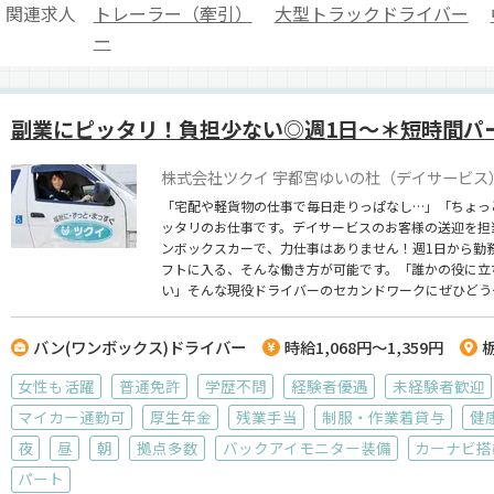
関連求人
トレーラー（牽引）
大型トラックドライバー
ー
副業にピッタリ！負担少ない◎週1日～＊短時間パ
株式会社ツクイ 宇都宮ゆいの杜（デイサービス
「宅配や軽貨物の仕事で毎日走りっぱなし…」「ちょっ
ッタリのお仕事です。デイサービスのお客様の送迎を担
ンボックスカーで、力仕事はありません！週1日から勤
フトに入る、そんな働き方が可能です。「誰かの役に立
い」そんな現役ドライバーのセカンドワークにぜひどう
バン(ワンボックス)ドライバー
時給1,068円～1,359円
女性も活躍
普通免許
学歴不問
経験者優遇
未経験者歓迎
マイカー通勤可
厚生年金
残業手当
制服・作業着貸与
健
夜
昼
朝
拠点多数
バックアイモニター装備
カーナビ搭
パート