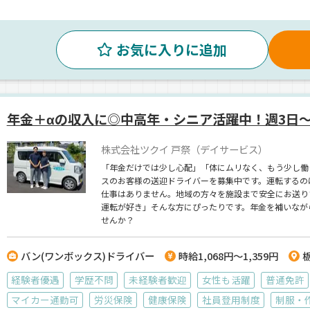
お気に入りに追加
年金＋αの収入に◎中高年・シニア活躍中！週3日～
株式会社ツクイ 戸祭（デイサービス）
「年金だけでは少し心配」「体にムリなく、もう少し働
スのお客様の送迎ドライバーを募集中です。運転するの
仕事はありません。地域の方々を施設まで安全にお送り
運転が好き」そんな方にぴったりです。年金を補いなが
せんか？
バン(ワンボックス)ドライバー
時給1,068円～1,359円
経験者優遇
学歴不問
未経験者歓迎
女性も活躍
普通免許
マイカー通勤可
労災保険
健康保険
社員登用制度
制服・