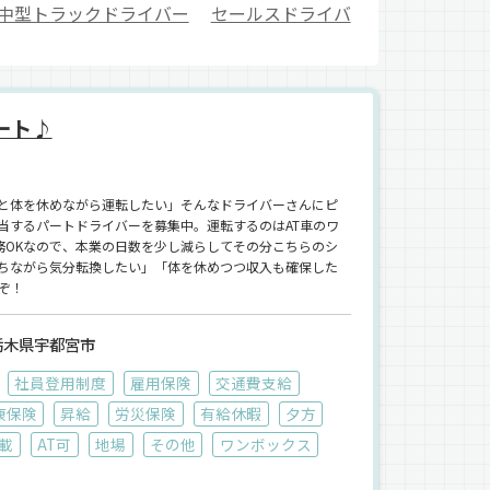
中型トラックドライバー
セールスドライバ
ート♪
）
と体を休めながら運転したい」そんなドライバーさんにピ
当するパートドライバーを募集中。運転するのはAT車のワ
務OKなので、本業の日数を少し減らしてその分こちらのシ
ちながら気分転換したい」「体を休めつつ収入も確保した
ぞ！
栃木県宇都宮市
社員登用制度
雇用保険
交通費支給
康保険
昇給
労災保険
有給休暇
夕方
載
AT可
地場
その他
ワンボックス