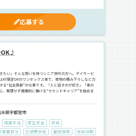
応募する
OK♪
きたい」そんな想いを持つシニア世代の方へ。デイサービ
はAT限定OKのワンボックス車で、荷物の積み下ろしなど力
する“社会貢献”の仕事です。「人と話すのが好き」「車の
ら、無理せず健康的に働ける“セカンドキャリア”を始めま
栃木県宇都宮市
残業手当
厚生年金
昇給
作業着貸与
交通費支給
雇用保険
有給休暇