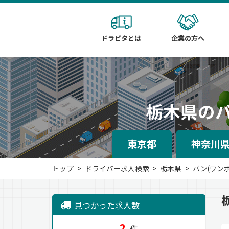
ドラピタとは
企業の方へ
栃木県のバ
東京都
神奈川
トップ
ドライバー求人検索
栃木県
バン(ワン
見つかった求人数
2
件