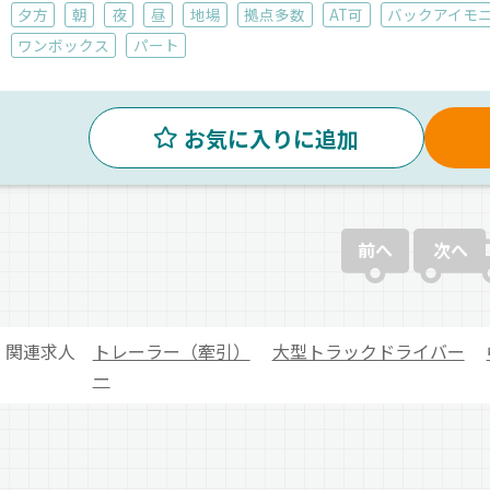
夕方
朝
夜
昼
地場
拠点多数
AT可
バックアイモ
ワンボックス
パート
お気に入りに追加
前へ
次へ
関連求人
トレーラー（牽引）
大型トラックドライバー
ー