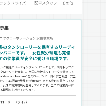
ラックドライバー
配車スタッフ
その他
ー
募集
ニヤクコーポレーション 水島事業所
多のタンクローリーを保有するリーディ
ンパニーです。 女性就労環境も完備
ての従業員が安全に働ける職場です。
バルク輸送のリーディングカンパニーとして、国内トップク
ンクローリーを保有し、全国に物流ネットワークを確立して
afety is our business"をスローガンに、日々安全輸送、安全
掛け、日本経済の発展を物流面から支える役目を果たしてい
た、女性の就労環境も整備しております。全ての従業員が安
ける職場を心掛けております。
クローリードライバー