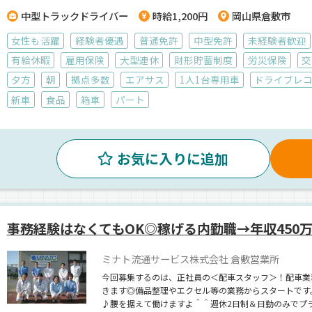
中型トラックドライバー
時給1,200円
岡山県倉敷市
女性も活躍
経験者優遇
普通免許
中型免許
未経験者歓迎
有給休暇
雇用保険
大型連休
財形貯蓄制度
労災保険
交
夕方
朝
拠点多数
エアサス
1人1台専用車
ドライブレ
新車
食品
箱車
パート
お気に入りに追加
事務経験はなくてもOK◎稼げる内勤職→年収450
ミナト流通サービス株式会社 倉敷営業所
今回募集するのは、正社員の＜配車スタッフ＞！配車業
きます◎備品整理やエクセル等の業務からスタートです
♪腰を据えて働けますよ＾＾週休2日制＆日勤のみでプ