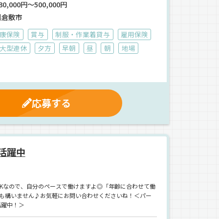
0,000円～500,000円
県倉敷市
康保険
賞与
制服・作業着貸与
雇用保険
大型連休
夕方
早朝
昼
朝
地場
応募する
活躍中
OKなので、自分のペースで働けますよ◎「年齢に合わせて働
も構いません♪お気軽にお問い合わせくださいね！＜パー
活躍中！＞