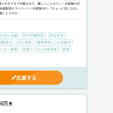
通りのモクモク作業なので、難しいことはナシ！未経験の方
給食配送ドライバー＞＜未経験OK＞「ちょっと気になる」
軽にどうぞ◎
女性も活躍
財形貯蓄制度
厚生年金
業着貸与
労災保険
健康保険
大型連休
ニター装備
地場
1人1台専用車
新車
応募する
0万★