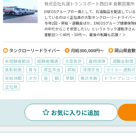
株式会社丸運トランスポート西日本 倉敷営業所
ENEOSグループの一員として、石油製品を配送してい
しているのは＜正社員の大型タンクローリードライバー
与年2回・昇給・退職金ほか、ENEOSグループ健康保
の中だからこそ安定したい」というトラック運転手さん
者歓迎＞＜40代・50代～、最後の転職も応援！＞
タンクローリードライバー
月給300,000円～
岡山県倉敷
未経験者歓迎
経験者優遇
大型免許
雇用保険
退職金制度
表彰制度
賞与
厚生年金
昇給
深夜手当
マイカー通勤可
有給休暇
夕方
昼
朝
早朝
拠点多数
ドライブレコー
正社員
お気に入りに追加