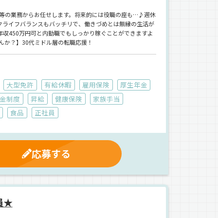
等の業務からお任せします。将来的には役職の座も…♪週休
クライフバランスもバッチリで、働きづめとは無縁の生活が
年収450万円可と内勤職でもしっかり稼ぐことができますよ
んか？】30代ミドル層の転職応援！
大型免許
有給休暇
雇用保険
厚生年金
金制度
昇給
健康保険
家族手当
食品
正社員
応募する
員★