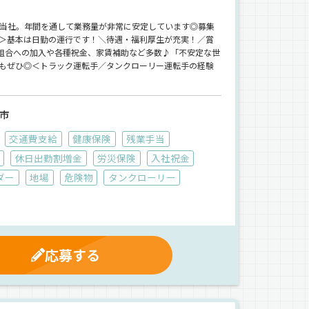
る当社。年間を通して業務量が非常に安定しています◎募集
＞基本は日勤の運行です！＼待遇・福利厚生が充実！／賞
険組合への加入や各種祝金、家賃補助など多数♪「不安定な世
もぜひ◎＜トラック運転手／タンクローリー運転手の経験
市
交通費支給
健康保険
残業手当
休日出勤割増金
労災保険
入社祝金
ダー
地場
危険物
タンクローリー
応募する