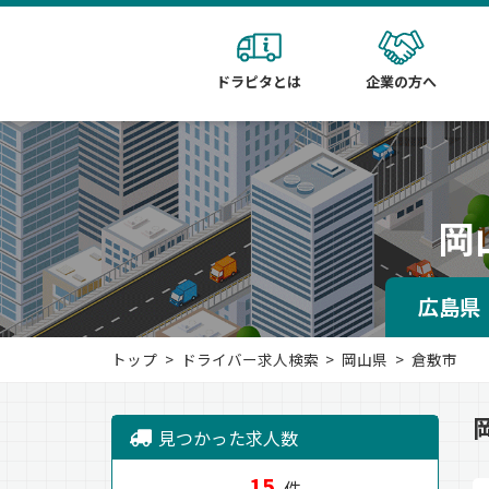
ドラピタとは
企業の方へ
岡
広島県
トップ
ドライバー求人検索
岡山県
倉敷市
見つかった求人数
15
件