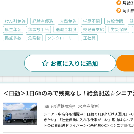
月給33
岡山
けん引免許
経験者優遇
大型免許
学歴不問
有給休暇
健
厚生年金
無事故手当
退職金制度
交通費支給
労災保険
拠点多数
危険物
タンクローリー
正社員
お気に入りに追加
＜日勤＞1日6hのみで残業なし！給食配送☆シニア
岡山通運株式会社 水島営業所
シニア・中高年も活躍中！日勤で1日6hだけ★週3日～
きたい」「社会保険に入れる仕事がいい」理由はなんで
トの給食配送ドライバー＞＜未経験OK＞＜シニア世代