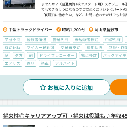
ませんか？《普通免許1枚でスタート可》スケジュール
でもできるようになるのでご安心ください♪＜パートの
「何曜日に働きたい」など、お問い合わせだけでもお気
中型トラックドライバー
時給1,200円
岡山県倉敷市
学歴不問
経験者優遇
普通免許
未経験者歓迎
中型免許
有給休暇
マイカー通勤可
交通費支給
雇用保険
制服・作
昼
夕方
朝
ドライブレコーダー
拠点多数
バックアイモ
エアサス
食品
箱車
アルバイト
お気に入りに追加
将来性◎キャリアアップ可→将来は役職も♪年収45