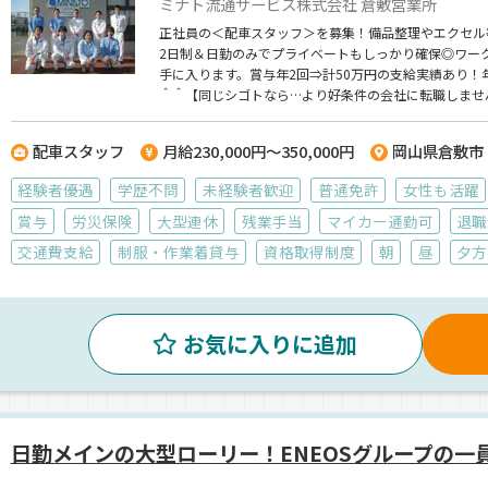
ミナト流通サービス株式会社 倉敷営業所
正社員の＜配車スタッフ＞を募集！備品整理やエクセル
2日制＆日勤のみでプライベートもしっかり確保◎ワー
手に入ります。賞与年2回⇒計50万円の支給実績あり！
＾＾【同じシゴトなら…より好条件の会社に転職しませ
配車スタッフ
月給230,000円～350,000円
岡山県倉敷市
経験者優遇
学歴不問
未経験者歓迎
普通免許
女性も活躍
賞与
労災保険
大型連休
残業手当
マイカー通勤可
退職
交通費支給
制服・作業着貸与
資格取得制度
朝
昼
夕方
お気に入りに追加
日勤メインの大型ローリー！ENEOSグループの一