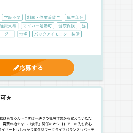
学歴不問
制服・作業着貸与
厚生年金
通費支給
マイカー通勤可
健康保険
昼
コーダー
地場
バックアイモニター装備
応募する
万可★
務はもちろん…まずは一通りの現場作業から覚えていただ
。需要の絶えない『食品』関係のオシゴトでこの先も安心
ライベートもしっかり確保◎ワークライフバランスもバッチ