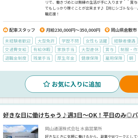
リで、働きづめとは無縁の生活が手に入ります＾＾賞与年
でもしっかり稼ぐことが出来ます♪【同じシゴトなら…
職応援！
配車スタッフ
月給230,000円～350,000円
岡山県倉敷市
未経験者歓迎
大型免許
学歴不問
女性も活躍
経験者優遇
交通費支給
有給休暇
家族手当
大型連休
賞与
制服・作
退職金制度
残業手当
厚生年金
健康保険
雇用保険
朝
お気に入りに追加
好きな日に働けちゃう♪週3日～OK！平日のみ◎
岡山通運株式会社 水島営業所
好きなときに気軽に働けるから、副業やWワークとして