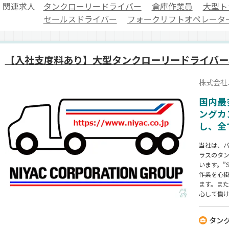
関連求人
タンクローリードライバー
倉庫作業員
大型ト
セールスドライバー
フォークリフトオペレータ
【入社支度料あり】大型タンクローリードライバー
株式会社
国内最
ングカ
し、全
当社は、
ラスのタ
います。”S
作業を心
ます。ま
心して働
タン