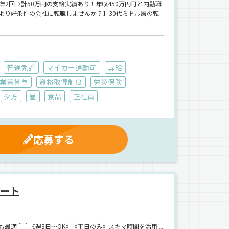
2回⇒計50万円の支給実績あり！年収450万円可と内勤職
より好条件の会社に転職しませんか？】30代ミドル層の転
普通免許
マイカー通勤可
昇給
業着貸与
資格取得制度
労災保険
夕方
昼
食品
正社員
応募する
パート
も最適＾＾《週3日～OK》《平日のみ》スキマ時間を活用し