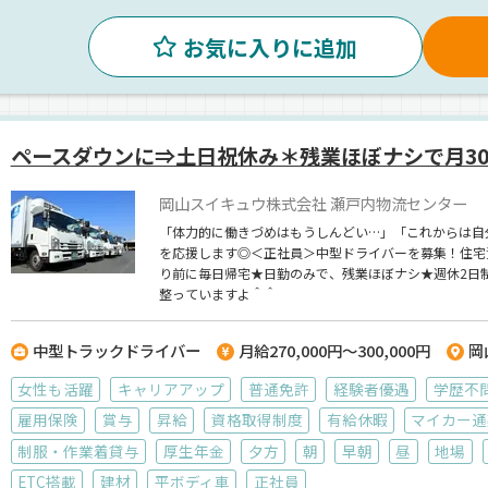
お気に入りに追加
ペースダウンに⇒土日祝休み＊残業ほぼナシで月3
岡山スイキュウ株式会社 瀬戸内物流センター
「体力的に働きづめはもうしんどい…」「これからは自
を応援します◎＜正社員＞中型ドライバーを募集！住宅
り前に毎日帰宅★日勤のみで、残業ほぼナシ★週休2日
整っていますよ＾＾
中型トラックドライバー
月給270,000円～300,000円
岡
女性も活躍
キャリアアップ
普通免許
経験者優遇
学歴不
雇用保険
賞与
昇給
資格取得制度
有給休暇
マイカー通
制服・作業着貸与
厚生年金
夕方
朝
早朝
昼
地場
ETC搭載
建材
平ボディ車
正社員