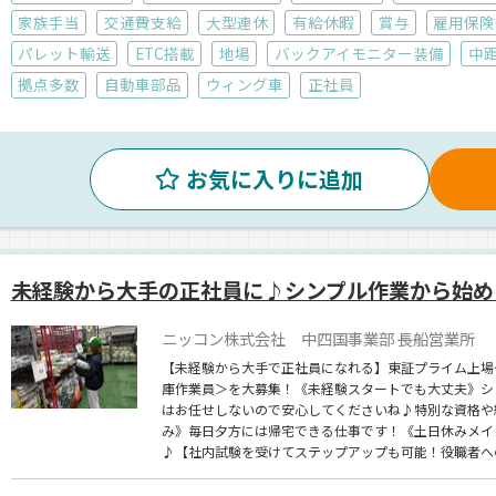
家族手当
交通費支給
大型連休
有給休暇
賞与
雇用保険
パレット輸送
ETC搭載
地場
バックアイモニター装備
中
拠点多数
自動車部品
ウィング車
正社員
お気に入りに追加
未経験から大手の正社員に♪シンプル作業から始め
ニッコン株式会社 中四国事業部 長船営業所
【未経験から大手で正社員になれる】東証プライム上場
庫作業員＞を大募集！《未経験スタートでも大丈夫》シ
はお任せしないので安心してくださいね♪特別な資格や
み》毎日夕方には帰宅できる仕事です！《土日休みメイ
♪【社内試験を受けてステップアップも可能！役職者へ