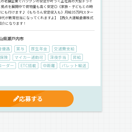
上の老舗企業でバツグンの安定が叶う＜正社員の大型ドライ
に拠点を展開中で荷物量も高く安定◎《家族・子どもとの時
行にも行けます♪《もちろん安定収入も》月給35万円スター
同年代が教育担当になってくれますよ】【西久大運輸倉庫株式
紹介になります！
山県瀬戸内市
者優遇
賞与
厚生年金
交通費支給
保険
マイカー通勤可
深夜手当
昇給
コーダー
ETC搭載
中距離
パレット輸送
応募する