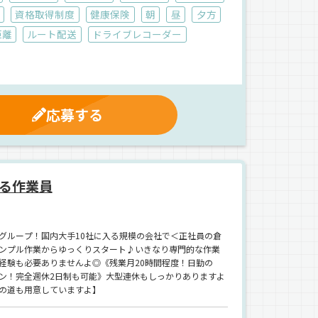
資格取得制度
健康保険
朝
昼
夕方
距離
ルート配送
ドライブレコーダー
応募する
る作業員
グループ！国内大手10社に入る規模の会社で＜正社員の倉
ンプル作業からゆっくりスタート♪いきなり専門的な作業
経験も必要ありませんよ◎《残業月20時間程度！日勤の
ン！完全週休2日制も可能》大型連休もしっかりありますよ
の道も用意していますよ】