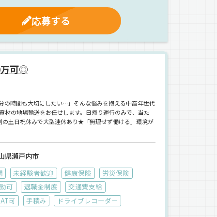
応募する
0万可◎
分の時間も大切にしたい…」そんな悩みを抱える中高年世代
資材の地場輸送をお任せします。日帰り運行のみで、当た
制の土日祝休みで大型連休あり★「無理せず働ける」環境が
山県瀬戸内市
問
未経験者歓迎
健康保険
労災保険
勤可
退職金制度
交通費支給
AT可
手積み
ドライブレコーダー