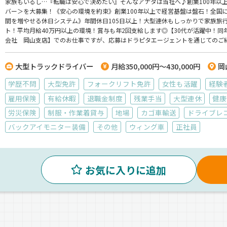
家族もいるし…『転職は安心で決めたい』そんなアナタは当社へ♪創業100年以
バー＞を大募集！《安心の環境を約束》創業100年以上で経営基盤は盤石！全国
間を増やせる休日システム》年間休日105日以上！大型連休もしっかりで家族旅
ト！平均月給40万円以上の環境！賞与も年2回支給します◎【30代が活躍中！
会社 岡山支店】でのお仕事ですが、応募はドラピタエージェントを通じてのご
大型トラックドライバー
月給350,000円～430,000円
岡
学歴不問
大型免許
フォークリフト免許
女性も活躍
経験
雇用保険
有給休暇
退職金制度
残業手当
大型連休
健康
労災保険
制服・作業着貸与
地場
カゴ車輸送
ドライブレ
バックアイモニター装備
その他
ウィング車
正社員
お気に入りに追加