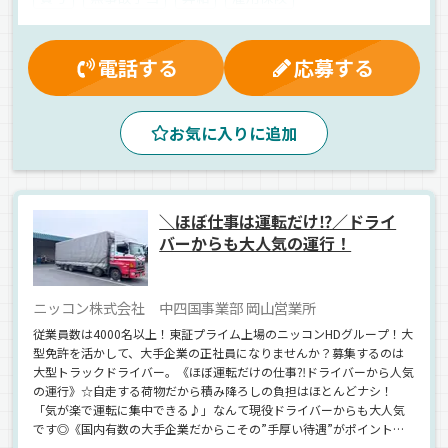
制服・作業着貸与
表彰制度
健康保険
残業手当
早出手当
深夜手当
労災保険
記念日制度
電話する
応募する
マイカー通勤可
交通費支給
有給休暇
休日出勤割増金
朝
夜
昼
夕方
お気に入りに追加
庫内作業員募集
拠点多数
自動車部品
工業製品
その他
重量物
正社員
＼ほぼ仕事は運転だけ⁉／ドライ
バーからも大人気の運行！
ニッコン株式会社 中四国事業部 岡山営業所
従業員数は4000名以上！東証プライム上場のニッコンHDグループ！大
型免許を活かして、大手企業の正社員になりませんか？募集するのは
大型トラックドライバー。《ほぼ運転だけの仕事⁈ドライバーから人気
の運行》☆自走する荷物だから積み降ろしの負担はほとんどナシ！
「気が楽で運転に集中できる♪」なんて現役ドライバーからも大人気
です◎《国内有数の大手企業だからこその”手厚い待遇”がポイント》
法令厳守を徹底しているので《違法な運行は一切ナシ》賞与年2回はも