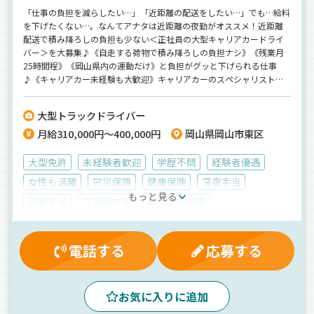
「仕事の負担を減らしたい…」「近距離の配送をしたい…」でも…給料
を下げたくない…。なんてアナタは近距離の夜勤がオススメ！近距離
配送で積み降ろしの負担も少ない＜正社員の大型キャリアカードライ
バー＞を大募集♪《自走する荷物で積み降ろしの負担ナシ》《残業月
25時間程》《岡山県内の運動だけ》と負担がグッと下げられる仕事
♪《キャリアカー未経験も大歓迎》キャリアカーのスペシャリストを
アナタのために他の営業所から派遣！しっかり教育するので安心して
ください♪【東証プライム上場のニッコンHDグループ】
大型トラックドライバー
月給310,000円～400,000円
岡山県岡山市東区
大型免許
未経験者歓迎
学歴不問
経験者優遇
女性も活躍
労災保険
健康保険
深夜手当
もっと見る
残業手当
交通費支給
社員登用制度
休日出勤割増金
再雇用制度
有給休暇
マイカー通勤可
能率評価
雇用保険
昇給
電話する
応募する
厚生年金
制服・作業着貸与
退職金制度
表彰制度
大型連休
食費補助
資格取得制度
決算賞与
お気に入りに追加
記念日制度
賞与
真夜中
昼
夕方
夜
地場