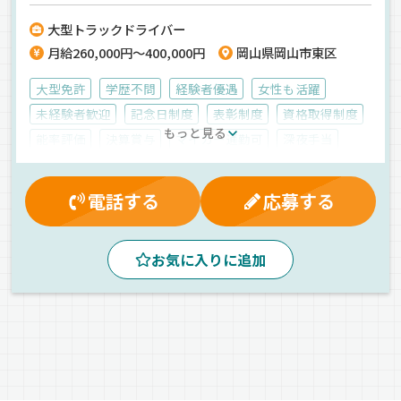
ちろん《各種手当も充実》安定収入を約束します♪
大型トラックドライバー
月給260,000円～400,000円
岡山県岡山市東区
大型免許
学歴不問
経験者優遇
女性も活躍
未経験者歓迎
記念日制度
表彰制度
資格取得制度
もっと見る
能率評価
決算賞与
マイカー通勤可
深夜手当
健康保険
厚生年金
労災保険
有給休暇
残業手当
休日出勤割増金
雇用保険
昇給
電話する
応募する
社員登用制度
大型連休
交通費支給
食費補助
賞与
再雇用制度
退職金制度
制服・作業着貸与
お気に入りに追加
昼
夕方
朝
新車
バックアイモニター装備
中距離
個店配送
ドライブレコーダー
エアサス
拠点多数
ETC搭載
1人1台専用車
センター便
長距離
工業製品
精密機器
雑貨
箱車
正社員