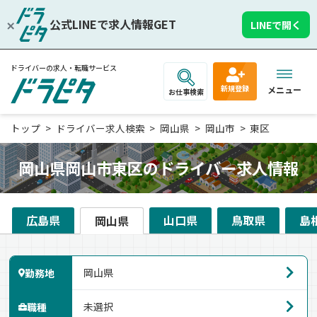
公式LINEで求人情報GET
LINEで開く
ドライバーの求人・転職サービス
新規登録
メニュー
お仕事検索
トップ
ドライバー求人検索
岡山県
岡山市
東区
岡山県岡山市東区のドライバー求人情報
広島県
山口県
鳥取県
島
岡山県
勤務地
職種