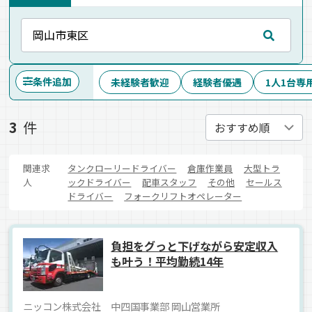
条件追加
未経験者歓迎
経験者優遇
1人1台専
3
件
関連求
タンクローリードライバー
倉庫作業員
大型トラ
人
ックドライバー
配車スタッフ
その他
セールス
ドライバー
フォークリフトオペレーター
負担をグっと下げながら安定収入
も叶う！平均勤続14年
ニッコン株式会社 中四国事業部 岡山営業所