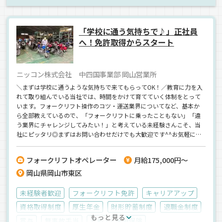
ETC搭載
中距離
バックアイモニター装備
新車
ドライブレコーダー
エアサス
1人1台専用車
車両
「学校に通う気持ちで♪」正社員
キャリアカー
正社員
へ！免許取得からスタート
ニッコン株式会社 中四国事業部 岡山営業所
＼まずは学校に通うような気持ちで来てもらってOK！／教育に力を入
れて取り組んでいる当社では、時間をかけて育てていく体制をとって
います。フォークリフト操作のコツ・運送業界についてなど、基本か
ら全部教えているので、「フォークリフトに乗ったこともない」「違
う業界にチャレンジしてみたい！」と考えている未経験さんこそ、当
社にピッタリ◎まずはお問い合わせだけでも大歓迎です^^お気軽にご
連絡いただけると嬉しいです！《無資格OK》《正社員デビュー・社会
人デビューも大歓迎》
フォークリフトオペレーター
月給175,000円～
岡山県岡山市東区
未経験者歓迎
フォークリフト免許
キャリアアップ
資格取得制度
厚生年金
財形貯蓄制度
退職金制度
もっと見る
賞与
無事故手当
昇給
雇用保険