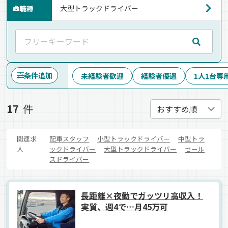
職種
条件追加
未経験者歓迎
経験者優遇
1人1台専
17
件
関連求
配車スタッフ
小型トラックドライバー
中型トラ
人
ックドライバー
大型トラックドライバー
セール
スドライバー
長距離×夜勤でガッツリ高収入！
実質、週4で…月45万可