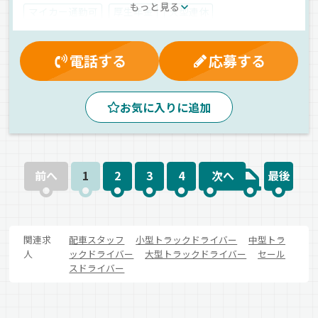
もっと見る
マイカー通勤可
厚生年金
大型連休
制服・作業着貸与
有給休暇
社内イベント
交通費支給
健康保険
労災保険
資格取得制度
電話する
応募する
夜
真夜中
夕方
朝
早朝
昼
手積み
長距離
拠点多数
新車
ETC搭載
中距離
お気に入りに追加
パレット輸送
衣料品
雑貨
家電
その他
ウィング車
正社員
前へ
1
2
3
4
次へ
最後
関連求
配車スタッフ
小型トラックドライバー
中型トラ
人
ックドライバー
大型トラックドライバー
セール
スドライバー