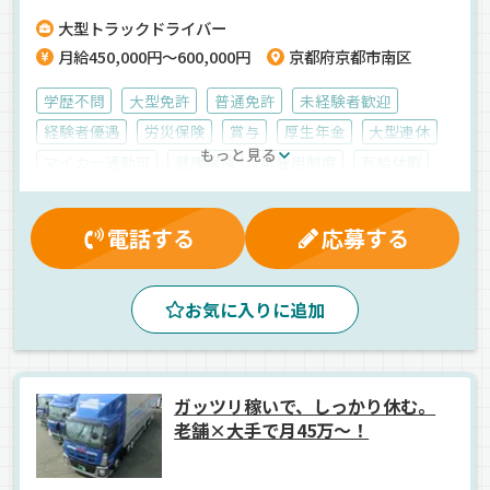
代の若手活躍中／気軽にご応募ください＾＾
大型トラックドライバー
月給450,000円～600,000円
京都府京都市南区
学歴不問
大型免許
普通免許
未経験者歓迎
経験者優遇
労災保険
賞与
厚生年金
大型連休
もっと見る
マイカー通勤可
健康保険
再雇用制度
有給休暇
雇用保険
入社祝金
夕方
夜
真夜中
早朝
昼
朝
バックアイモニター装備
ETC搭載
AT可
電話する
応募する
ジョロダー・ジョルダー
1人1台専用車
長距離
エアサス
食品
雑貨
冷蔵・冷凍車
ウィング車
お気に入りに追加
正社員
ガッツリ稼いで、しっかり休む。
老舗×大手で月45万～！