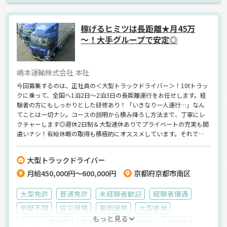
稼げるヒミツは長距離★月45万
～！大手グループで安定◎
嶋本運輸株式会社 本社
今回募集するのは、正社員の＜大型トラックドライバー＞！10tトラッ
クに乗って、全国へ1泊2日～2泊3日の長距離運行をお任せします。経
験者の方にもしっかりとした研修あり！「いきなり一人運行…」なん
てことは一切ナシ。コースの説明から積み降ろし方法まで、丁寧にレ
クチャーします◎週休2日制＆大型連休ありでプライベートの充実も間
違いナシ！有給休暇の取得も積極的にオススメしています。それでい
て《月給45万円スタート》の高収入まで手に入るんです♪＼20代・30
代の若手活躍中／気軽にご応募ください＾＾
大型トラックドライバー
月給450,000円～600,000円
京都府京都市南区
大型免許
普通免許
未経験者歓迎
経験者優遇
学歴不問
労災保険
雇用保険
大型連休
もっと見る
マイカー通勤可
健康保険
有給休暇
入社祝金