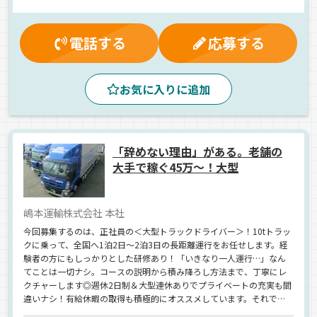
厚生年金
再雇用制度
賞与
真夜中
早朝
夕方
夜
昼
朝
長距離
1人1台専用車
エアサス
電話する
応募する
AT可
ETC搭載
ジョロダー・ジョルダー
バックアイモニター装備
食品
雑貨
ウィング車
お気に入りに追加
冷蔵・冷凍車
正社員
「辞めない理由」がある。老舗の
大手で稼ぐ45万～！大型
嶋本運輸株式会社 本社
今回募集するのは、正社員の＜大型トラックドライバー＞！10tトラッ
クに乗って、全国へ1泊2日～2泊3日の長距離運行をお任せします。経
験者の方にもしっかりとした研修あり！「いきなり一人運行…」なん
てことは一切ナシ。コースの説明から積み降ろし方法まで、丁寧にレ
クチャーします◎週休2日制＆大型連休ありでプライベートの充実も間
違いナシ！有給休暇の取得も積極的にオススメしています。それでい
て《月給45万円スタート》の高収入まで手に入るんです♪＼20代・30