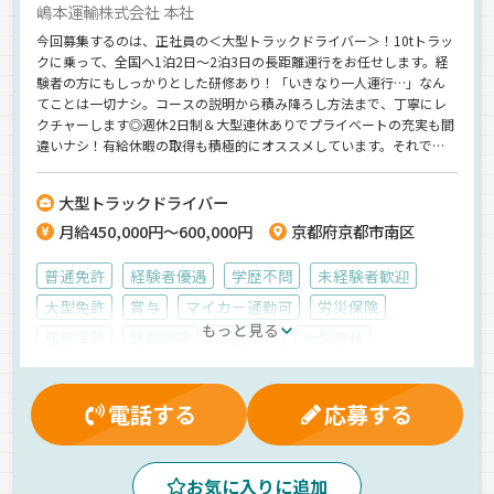
嶋本運輸株式会社 本社
今回募集するのは、正社員の＜大型トラックドライバー＞！10tトラッ
クに乗って、全国へ1泊2日～2泊3日の長距離運行をお任せします。経
験者の方にもしっかりとした研修あり！「いきなり一人運行…」なん
てことは一切ナシ。コースの説明から積み降ろし方法まで、丁寧にレ
クチャーします◎週休2日制＆大型連休ありでプライベートの充実も間
違いナシ！有給休暇の取得も積極的にオススメしています。それでい
て《月給45万円スタート》の高収入まで手に入るんです♪＼20代・30
代の若手活躍中／気軽にご応募ください＾＾
大型トラックドライバー
月給450,000円～600,000円
京都府京都市南区
普通免許
経験者優遇
学歴不問
未経験者歓迎
大型免許
賞与
マイカー通勤可
労災保険
もっと見る
雇用保険
健康保険
厚生年金
大型連休
再雇用制度
入社祝金
有給休暇
夕方
早朝
昼
夜
真夜中
朝
AT可
エアサス
電話する
応募する
ジョロダー・ジョルダー
1人1台専用車
長距離
バックアイモニター装備
ETC搭載
雑貨
食品
お気に入りに追加
ウィング車
冷蔵・冷凍車
正社員