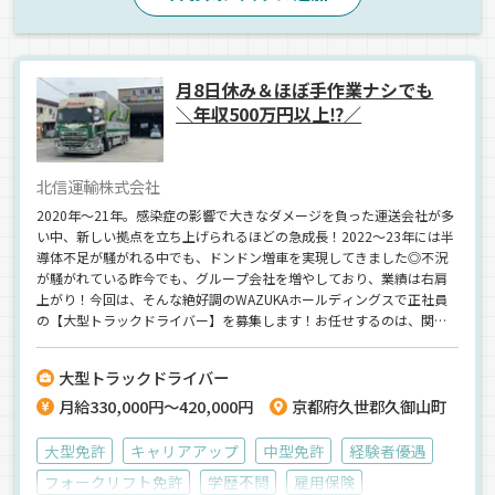
月8日休み＆ほぼ手作業ナシでも
＼年収500万円以上⁉／
北信運輸株式会社
2020年～21年。感染症の影響で大きなダメージを負った運送会社が多
い中、新しい拠点を立ち上げられるほどの急成長！2022～23年には半
導体不足が騒がれる中でも、ドンドン増車を実現してきました◎不況
が騒がれている昨今でも、グループ会社を増やしており、業績は右肩
上がり！今回は、そんな絶好調のWAZUKAホールディングスで正社員
の【大型トラックドライバー】を募集します！お任せするのは、関
西・中京エリアへ近距離～中距離輸送。月8日休み×土日祝休みでも…
年収500万円以上が目指せます★2024年問題を機に、休日を増やして
大型トラックドライバー
も高収入を維持！”稼げるドライバー”としての憧れも実現しつつ、週
月給330,000円～420,000円
京都府久世郡久御山町
末には家族サービスができますよ◎
大型免許
キャリアアップ
中型免許
経験者優遇
フォークリフト免許
学歴不問
雇用保険