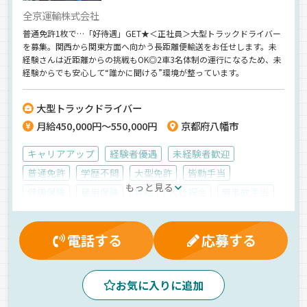
全京運輸株式会社
普通免許1枚で…「好待遇」GET★＜正社員＞大型トラックドライバー
を募集。関西から関東方面へ向かう長距離便輸送をお任せします。未
経験さんは近距離からの挑戦もOK◎2車3名体制の運行になるため、未
経験からでも安心して“誰かに聞ける”環境が整っています。
大型トラックドライバー
月給450,000円～550,000円
京都府八幡市
キャリアアップ
経験者優遇
未経験者歓迎
普通免許
学歴不問
大型免許
皆勤手当
もっと見る
健康保険
雇用保険
昇給
入社祝金
無事故手当
表彰制度
退職金制度
労災保険
賞与
厚生年金
夜
早朝
夕方
真夜中
手積み
電話する
応募する
ドライブレコーダー
1人1台専用車
長距離
バックアイモニター装備
ETC搭載
センター便
お気に入りに追加
雑貨
ウィング車
箱車
正社員