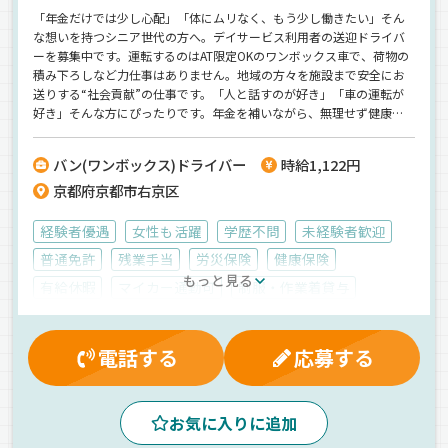
「年金だけでは少し心配」「体にムリなく、もう少し働きたい」そん
な想いを持つシニア世代の方へ。デイサービス利用者の送迎ドライバ
ーを募集中です。運転するのはAT限定OKのワンボックス車で、荷物の
積み下ろしなど力仕事はありません。地域の方々を施設まで安全にお
送りする“社会貢献”の仕事です。「人と話すのが好き」「車の運転が
好き」そんな方にぴったりです。年金を補いながら、無理せず健康的
に働ける“セカンドキャリア”を始めませんか？
バン(ワンボックス)ドライバー
時給1,122円
京都府京都市右京区
経験者優遇
女性も活躍
学歴不問
未経験者歓迎
普通免許
残業手当
労災保険
健康保険
もっと見る
有給休暇
マイカー通勤可
制服・作業着貸与
雇用保険
昇給
交通費支給
社員登用制度
厚生年金
昼
夕方
朝
拠点多数
地場
電話する
応募する
バックアイモニター装備
AT可
カーナビ搭載
その他
ワンボックス
アルバイト
お気に入りに追加