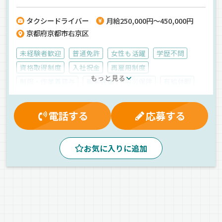
や研修期間の手当支給や地域に密着した既存顧客中心の経営のため、
安定した業務量・収入をお約束！女性ドライバーやシニアドライバ
タクシードライバー
月給250,000円～450,000円
ー、20代の若手社員や子育て世代のドライバーまで多数活躍していま
京都府京都市右京区
す♪【西都交通株式会社】でのお仕事ですが、応募はドラピタエージ
ェントを通じてのご紹介になります！ 《積極採用中企業》
未経験者歓迎
普通免許
女性も活躍
学歴不問
資格取得制度
入社祝金
再雇用制度
もっと見る
制服・作業着貸与
能率評価
労災保険
有給休暇
賞与
厚生年金
マイカー通勤可
健康保険
雇用保険
朝
真夜中
昼
夜
夕方
早朝
電話する
応募する
AT可
ETC搭載
カーナビ搭載
タクシー配車アプリの導入
地場
お気に入りに追加
ドライブレコーダー
一般旅客
普通車
正社員