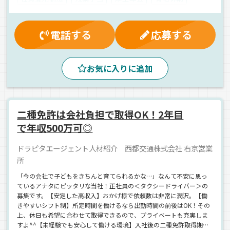
昇給
制服・作業着貸与
雇用保険
マイカー通勤可
昼
夕方
朝
バックアイモニター装備
電話する
応募する
カーナビ搭載
地場
拠点多数
AT可
その他
ワンボックス
アルバイト
お気に入りに追加
二種免許は会社負担で取得OK！2年目
で年収500万可◎
ドラピタエージェント人材紹介 西都交通株式会社 右京営業
所
「今の会社で子どもをきちんと育てられるかな…」なんて不安に思っ
ているアナタにピッタリな当社！正社員の＜タクシードライバー＞の
募集です。【安定した高収入】おかげ様で依頼数は非常に潤沢。【働
きやすいシフト制】所定時間を働けるなら出勤時間の前後はOK！その
上、休日も希望に合わせて取得できるので、プライベートも充実しま
すよ^^【未経験でも安心して働ける環境】入社後の二種免許取得期間