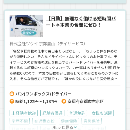
【日勤】無理なく働ける短時間パ
ート＊本業の合間にぜひ！
株式会社ツクイ 京都嵐山（デイサービス）
「宅配や軽貨物の仕事で毎日走りっぱなし…」「ちょっと体を休めな
がら運転したい」そんなドライバーさんにピッタリのお仕事です。デ
イサービスのお客様の送迎を担当するパートドライバーを募集中。運
転するのはAT車のワンボックスカーで、力仕事はありません！週1日か
ら勤務OKなので、本業の日数を少し減らしてその分こちらのシフトに
入る、そんな働き方が可能です。「誰かの役に立ちながら気分転換し
たい」「体を休めつつ収入も確保したい」そんな現役ドライバーのセ
カンドワークにぜひどうぞ！
バン(ワンボックス)ドライバー
時給1,122円～1,137円
京都府京都市右京区
未経験者歓迎
経験者優遇
普通免許
女性も活躍
学歴不問
交通費支給
健康保険
労災保険
もっと見る
社員登用制度
残業手当
厚生年金
有給休暇