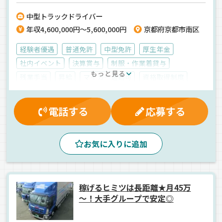
友人にも家族にも自慢できる働き方を当社で！＜中型ドライバー経験
中型トラックドライバー
者歓迎＞
年収4,600,000円～5,600,000円
京都府京都市南区
経験者優遇
普通免許
中型免許
厚生年金
社内イベント
決算賞与
制服・作業着貸与
もっと見る
残業手当
昇給
マイカー通勤可
資格取得制度
交通費支給
雇用保険
労災保険
賞与
大型連休
有給休暇
健康保険
退職金制度
業務手当
朝
電話する
応募する
昼
夕方
バックアイモニター装備
ドライブレコーダー
ETC搭載
コンテナ
地場
お気に入りに追加
手積み
産業廃棄物
アームロール車
正社員
稼げるヒミツは長距離★月45万
～！大手グループで安定◎