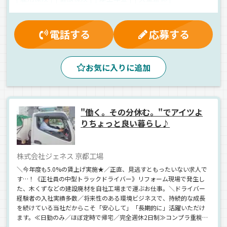
再雇用制度
入社祝金
有給休暇
夕方
早朝
昼
夜
真夜中
朝
AT可
エアサス
電話する
応募する
ジョロダー・ジョルダー
1人1台専用車
長距離
バックアイモニター装備
ETC搭載
雑貨
食品
お気に入りに追加
ウィング車
冷蔵・冷凍車
正社員
"働く。その分休む。"でアイツよ
りちょっと良い暮らし♪
株式会社ジェネス 京都工場
＼今年度も5.0%の賃上げ実施★／正直、見逃すともったいない求人で
す…！《正社員の中型トラックドライバー》リフォーム現場で発生し
た、木くずなどの建設廃材を自社工場まで運ぶお仕事。＼ドライバー
経験者の入社実績多数／将来性のある環境ビジネスで、持続的な成長
を続けている当社だからこそ「安心して」「長期的に」活躍いただけ
ます。≪日勤のみ／ほぼ定時で帰宅／完全週休2日制≫コンプラ重視の
クリーンな働き方◎それでいて≪年収460万円～≫の高収入が叶う…！