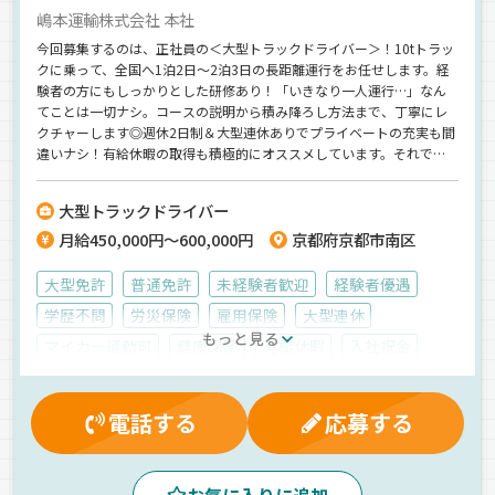
嶋本運輸株式会社 本社
今回募集するのは、正社員の＜大型トラックドライバー＞！10tトラッ
クに乗って、全国へ1泊2日～2泊3日の長距離運行をお任せします。経
験者の方にもしっかりとした研修あり！「いきなり一人運行…」なん
てことは一切ナシ。コースの説明から積み降ろし方法まで、丁寧にレ
クチャーします◎週休2日制＆大型連休ありでプライベートの充実も間
違いナシ！有給休暇の取得も積極的にオススメしています。それでい
て《月給45万円スタート》の高収入まで手に入るんです♪＼20代・30
代の若手活躍中／気軽にご応募ください＾＾
大型トラックドライバー
月給450,000円～600,000円
京都府京都市南区
大型免許
普通免許
未経験者歓迎
経験者優遇
学歴不問
労災保険
雇用保険
大型連休
もっと見る
マイカー通勤可
健康保険
有給休暇
入社祝金
厚生年金
再雇用制度
賞与
真夜中
早朝
夕方
夜
昼
朝
長距離
1人1台専用車
エアサス
電話する
応募する
AT可
ETC搭載
ジョロダー・ジョルダー
バックアイモニター装備
食品
雑貨
ウィング車