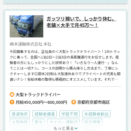
ガッツリ稼いで、しっかり休む。
老舗×大手で月45万～！
嶋本運輸株式会社 本社
今回募集するのは、正社員の＜大型トラックドライバー＞！10tトラッ
クに乗って、全国へ1泊2日～2泊3日の長距離運行をお任せします。経
験者の方にもしっかりとした研修あり！「いきなり一人運行…」なん
てことは一切ナシ。コースの説明から積み降ろし方法まで、丁寧にレ
クチャーします◎週休2日制＆大型連休ありでプライベートの充実も間
違いナシ！有給休暇の取得も積極的にオススメしています。それでい
て《月給45万円スタート》の高収入まで手に入るんです♪＼20代・30
代の若手活躍中／気軽にご応募ください＾＾
大型トラックドライバー
月給450,000円～600,000円
京都府京都市南区
普通免許
経験者優遇
学歴不問
未経験者歓迎
大型免許
賞与
マイカー通勤可
労災保険
もっと見る
雇用保険
健康保険
厚生年金
大型連休