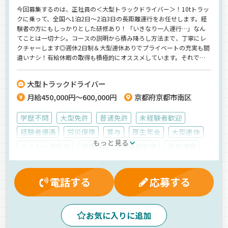
今回募集するのは、正社員の＜大型トラックドライバー＞！10tトラッ
クに乗って、全国へ1泊2日～2泊3日の長距離運行をお任せします。経
験者の方にもしっかりとした研修あり！「いきなり一人運行…」なん
てことは一切ナシ。コースの説明から積み降ろし方法まで、丁寧にレ
クチャーします◎週休2日制＆大型連休ありでプライベートの充実も間
違いナシ！有給休暇の取得も積極的にオススメしています。それでい
て《月給45万円スタート》の高収入まで手に入るんです♪＼20代・30
代の若手活躍中／気軽にご応募ください＾＾
大型トラックドライバー
月給450,000円～600,000円
京都府京都市南区
学歴不問
大型免許
普通免許
未経験者歓迎
経験者優遇
労災保険
賞与
厚生年金
大型連休
もっと見る
マイカー通勤可
健康保険
再雇用制度
有給休暇
雇用保険
入社祝金
夕方
夜
真夜中
早朝
昼
朝
バックアイモニター装備
ETC搭載
AT可
電話する
応募する
ジョロダー・ジョルダー
1人1台専用車
長距離
エアサス
食品
雑貨
冷蔵・冷凍車
ウィング車
お気に入りに追加
正社員