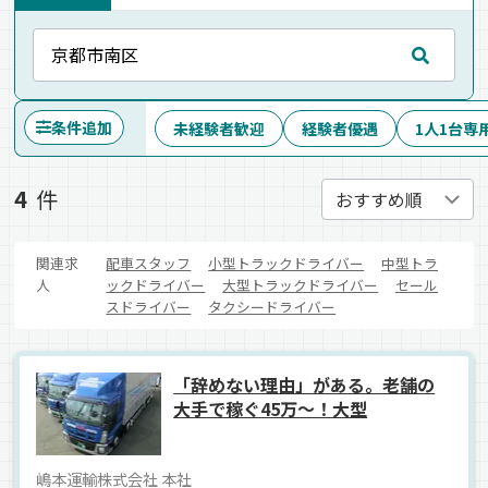
条件追加
未経験者歓迎
経験者優遇
1人1台専
4
件
関連求
配車スタッフ
小型トラックドライバー
中型トラ
人
ックドライバー
大型トラックドライバー
セール
スドライバー
タクシードライバー
「辞めない理由」がある。老舗の
大手で稼ぐ45万～！大型
嶋本運輸株式会社 本社