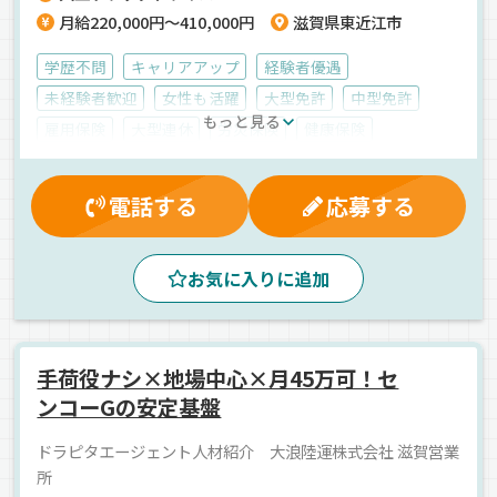
月給220,000円～410,000円
滋賀県東近江市
学歴不問
キャリアアップ
経験者優遇
未経験者歓迎
女性も活躍
大型免許
中型免許
もっと見る
雇用保険
大型連休
労災保険
健康保険
交通費支給
資格取得制度
休日出勤割増金
再雇用制度
昇給
表彰制度
厚生年金
残業手当
電話する
応募する
深夜手当
制服・作業着貸与
決算賞与
社員登用制度
有給休暇
マイカー通勤可
賞与
お気に入りに追加
退職金制度
能率評価
家族手当
夕方
早朝
昼
朝
AT可
バックアイモニター装備
エアサス
中距離
地場
ETC搭載
拠点多数
カーナビ搭載
手荷役ナシ×地場中心×月45万可！セ
ドライブレコーダー
重量物
建材
平ボディ車
ンコーGの安定基盤
正社員
ドラピタエージェント人材紹介 大浪陸運株式会社 滋賀営業
所