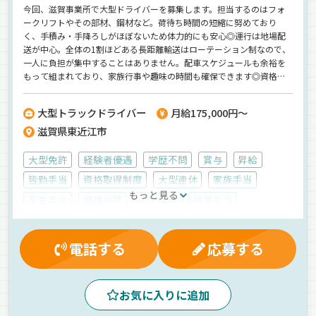
今回、滋賀事業所で大型ドライバーを募集します。担当するのはフォ
ークリフトやその部材、鋼材など。荷待ち時間の短縮に努めており
く、手積み・手降ろしがほぼないため体力的にも安心◎運行は地場配
送が中心。全体の1割ほどある長距離輸送はローテーション制なので、
一人に負担が集中することはありません。配車スケジュールも余裕を
もって組まれており、家族行事や趣味の時間も確保できます◎資格取
得支援制度も整い、玉掛・フォークリフト・牽引などステップアップ
も可能。センコーグループの安定基盤のもと、安心・安全な環境で長
大型トラックドライバー
月給175,000円～
く働けるチャンスです。【大浪陸運株式会社】でのお仕事ですが、応
滋賀県東近江市
募はドラピタエージェントを通じてのご紹介になります！
大型免許
経験者優遇
学歴不問
賞与
昇給
皆勤手当
資格取得制度
大型連休
家族手当
もっと見る
厚生年金
健康保険
労災保険
残業手当
雇用保険
ドライブレコーダー
AT可
拠点多数
1人1台専用車
エアサス
バックアイモニター装備
電話する
応募する
重量物
ウィング車
正社員
お気に入りに追加