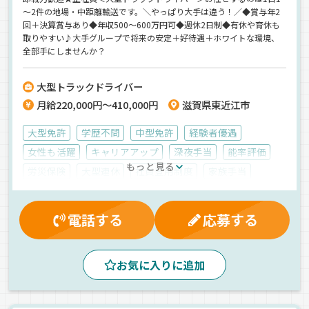
～2件の地場・中距離輸送です。＼やっぱり大手は違う！／◆賞与年2
回＋決算賞与あり◆年収500～600万円可◆週休2日制◆有休や育休も
取りやすい♪大手グループで将来の安定＋好待遇＋ホワイトな環境、
全部手にしませんか？
大型トラックドライバー
月給220,000円～410,000円
滋賀県東近江市
大型免許
学歴不問
中型免許
経験者優遇
女性も活躍
キャリアアップ
深夜手当
能率評価
もっと見る
労災保険
大型連休
社員登用制度
家族手当
賞与
健康保険
資格取得制度
表彰制度
交通費支給
昇給
再雇用制度
残業手当
電話する
応募する
休日出勤割増金
決算賞与
有給休暇
厚生年金
雇用保険
退職金制度
制服・作業着貸与
お気に入りに追加
マイカー通勤可
朝
早朝
昼
夕方
ETC搭載
カーナビ搭載
拠点多数
ドライブレコーダー
エアサス
地場
中距離
AT可