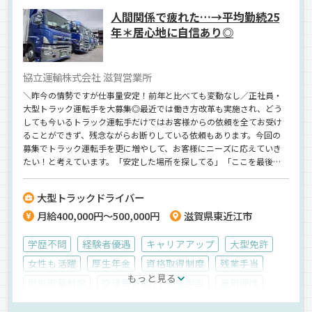
人間関係で疲れた…→平均勤続25
バックアイモニター装備
建材
重量物
平ボディ車
年＊居心地に自信あり◎
正社員
協立運輸株式会社 滋賀営業所
＼昨今の情勢ですが仕事量安定！前年と比べても変動なし／正社員・
大型トラック運転手を大募集◎最近では働き方改革も実施され、どう
しても今いるトラック運転手だけではお客様からの依頼を全てお受け
ることができず、残念ながらお断りしている依頼もあります。今回の
募集でトラック運転手を更に増やして、お客様にニーズに応えていき
たい！と考えています。「安定した場所を探してる」「ここを最後の
転職先にしたい」という方は必見★■時差出勤OK！希望に柔軟対応■
即日面接・即日採用・即日勤務OK！面接日当日中に合否をお伝えする
大型トラックドライバー
ことも可能／都合さえあえば、次の日から勤務OK！
月給400,000円～500,000円
滋賀県東近江市
学歴不問
経験者優遇
キャリアアップ
大型免許
女性も活躍
厚生年金
資格取得制度
残業手当
もっと見る
財形貯蓄制度
交通費支給
家族手当
雇用保険
大型連休
社内イベント
退職金制度
有給休暇