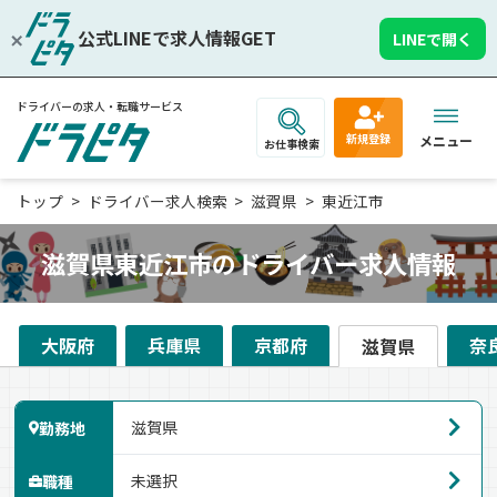
公式LINEで求人情報GET
LINEで開く
ドライバーの求人・転職サービス
新規登録
メニュー
お仕事検索
トップ
ドライバー求人検索
滋賀県
東近江市
滋賀県東近江市のドライバー求人情報
大阪府
兵庫県
京都府
奈
滋賀県
勤務地
職種