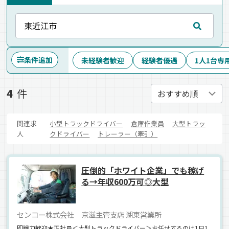
条件追加
未経験者歓迎
経験者優遇
1人1台専
4
件
関連求
小型トラックドライバー
倉庫作業員
大型トラッ
人
クドライバー
トレーラー（牽引）
圧倒的「ホワイト企業」でも稼げ
る→年収600万可◎大型
センコー株式会社 京滋主管支店 湖東営業所
即戦力歓迎★正社員＜大型トラックドライバー＞お任せするのは1日1