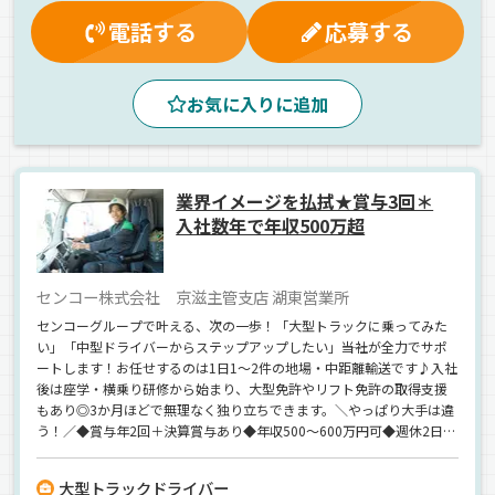
休日出勤割増金
健康保険
制服・作業着貸与
電話する
応募する
労災保険
昇給
業務手当
マイカー通勤可
賞与
無事故手当
早朝
朝
昼
真夜中
夜
夕方
お気に入りに追加
ジョロダー・ジョルダー
庫内作業員募集
1人1台専用車
パレット輸送
バックアイモニター装備
AT可
ルート配送
業界イメージを払拭★賞与3回＊
ETC搭載
長距離
中距離
手積み
冷凍品
食品
入社数年で年収500万超
菓子
冷蔵・冷凍車
正社員
センコー株式会社 京滋主管支店 湖東営業所
センコーグループで叶える、次の一歩！「大型トラックに乗ってみた
い」「中型ドライバーからステップアップしたい」――当社が全力でサポ
ートします！お任せするのは1日1～2件の地場・中距離輸送です♪入社
後は座学・横乗り研修から始まり、大型免許やリフト免許の取得支援
もあり◎3か月ほどで無理なく独り立ちできます。＼やっぱり大手は違
う！／◆賞与年2回＋決算賞与あり◆年収500～600万円可◆週休2日制
◆有休や育休も取りやすい♪大手グループで憧れの大型デビュー＋好
待遇＋環境、全部手にしませんか？
大型トラックドライバー