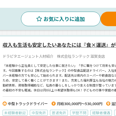
お気に入りに追加
収入も生活も安定したいあなたには『食×運送』が
ドラピタエージェント人材紹介 株式会社ランテック 滋賀支店
「未経験から正社員として安定した仕事に就きたい」「手に職をつけて将来も安
す。今回募集するのは【株式会社ランテック】の中型食品配送ドライバー。入社
バー未経験の方でも安心して始められます。配送先は県内のスーパーや飲食店など
ため、安定して長く働くことができます！また、充実した福利厚生も当社の魅力の
勤続表彰、資格取得補助など、社員の暮らしをしっかり支える制度が整っています
の最初の不安も軽減。休日は月8以上⇒希望休取得もOK！子どもの行事や家庭の
転が好き」「そろそろ腰を据えて働きたい」そんなあなたの気持ちを、しっかり
ック】でのお仕事ですが、応募はドラピタエージェントを通じてのご紹介になり
中型トラックドライバー
月給300,000円～530,000円
滋
未経験者歓迎
中型免許
普通免許
学歴不問
経験者優遇