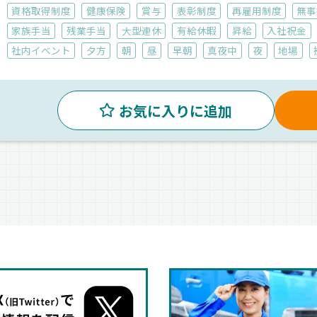
資格取得制度
健康保険
賞与
表彰制度
再雇用制度
無事
家族手当
残業手当
大型連休
有給休暇
昇給
入社祝金
社内イベント
夕方
朝
昼
早朝
真夜中
夜
地場
お気に入りに追加