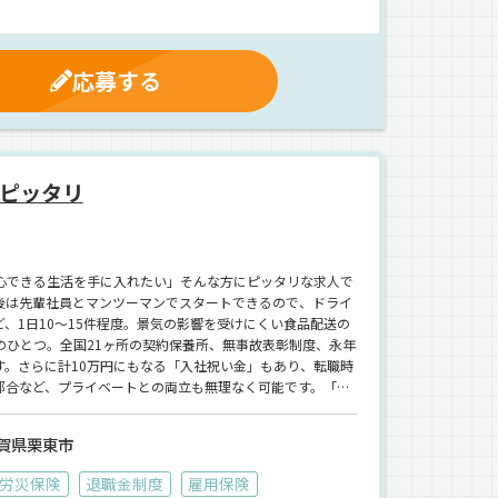
応募する
ピッタリ
心できる生活を手に入れたい」そんな方にピッタリな求人で
後は先輩社員とマンツーマンでスタートできるので、ドライ
、1日10〜15件程度。景気の影響を受けにくい食品配送の
ひとつ。全国21ヶ所の契約保養所、無事故表彰制度、永年
。さらに計10万円にもなる「入社祝い金」もあり、転職時
都合など、プライベートとの両立も無理なく可能です。「運
と支えてくれる環境がここにはあります。【株式会社ランテ
ます！
賀県栗東市
労災保険
退職金制度
雇用保険