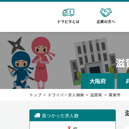
ドラピタとは
企業の方へ
滋
大阪府
トップ
ドライバー求人検索
滋賀県
栗東市
見つかった求人数
3
件