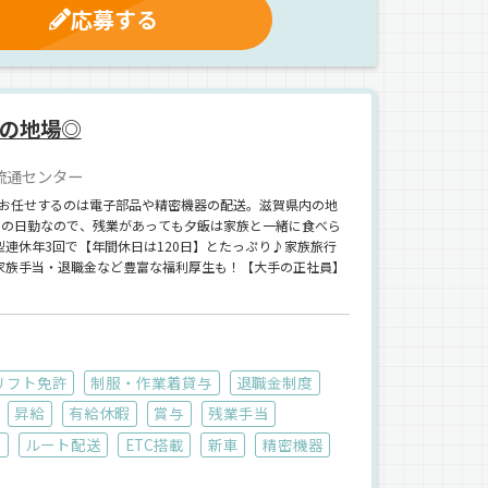
応募する
の地場◎
流通センター
お任せするのは電子部品や精密機器の配送。滋賀県内の地
めの日勤なので、残業があっても夕飯は家族と一緒に食べら
連休年3回で【年間休日は120日】とたっぷり♪家族旅行
家族手当・退職金など豊富な福利厚生も！【大手の正社員】
リフト免許
制服・作業着貸与
退職金制度
昇給
有給休暇
賞与
残業手当
場
ルート配送
ETC搭載
新車
精密機器