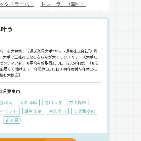
ックドライバー
トレーラー（牽引）
も叶う
バーを大募集！《運送業界大手“ヤマト運輸株式会社”》資
境！大手で正社員になるなら今が大チャンスです！《大手だ
ンティブ有！★平均有給取得18.3日（2024年度）《もち
無理なく働けます！年間休日118日＋初年度付与年休15日
験も大歓迎】
賀県栗東市
養所有
有給休暇
雇用保険
労災保険
イベント
厚生年金
家族手当
交通費支給
正社員