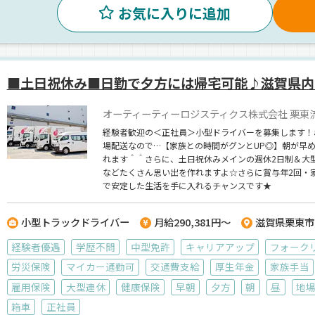
お気に入りに追加
■土日祝休み■日勤で夕方には帰宅可能♪滋賀県内
オーティーティーロジスティクス株式会社 栗東
経験者歓迎の＜正社員＞小型ドライバーを募集します！
場配送なので…【家族との時間がグンとUP◎】朝が早
れます＾＾さらに、土日祝休みメインの週休2日制＆大型
などたくさん思い出を作れますよ☆さらに賞与年2回・
で安定した生活を手に入れるチャンスです★
小型トラックドライバー
月給290,381円～
滋賀県栗東市
経験者優遇
学歴不問
中型免許
キャリアアップ
フォーク
労災保険
マイカー通勤可
交通費支給
厚生年金
家族手当
雇用保険
大型連休
健康保険
早朝
夕方
朝
昼
地
箱車
正社員