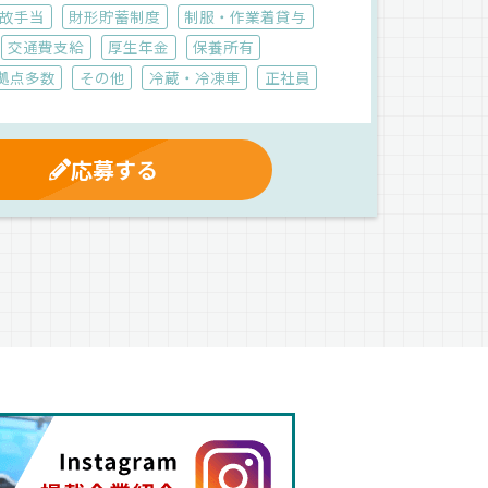
故手当
財形貯蓄制度
制服・作業着貸与
交通費支給
厚生年金
保養所有
拠点多数
その他
冷蔵・冷凍車
正社員
応募する