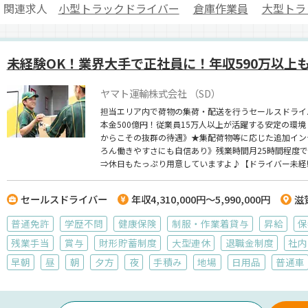
関連求人
小型トラックドライバー
倉庫作業員
大型トラ
未経験OK！業界大手で正社員に！年収590万以上
ヤマト運輸株式会社 （SD）
担当エリア内で荷物の集荷・配送を行うセールスドライ
本金500億円！従業員15万人以上が活躍する安定の環
からこその抜群の待遇》★集配荷物等に応じた追加インセ
ろん働きやすさにも自信あり》残業時間月25時間程度で
⇒休日もたっぷり用意していますよ♪【ドライバー未経
セールスドライバー
年収4,310,000円～5,990,000円
滋
普通免許
学歴不問
健康保険
制服・作業着貸与
昇給
保
残業手当
賞与
財形貯蓄制度
大型連休
退職金制度
社内
早朝
昼
朝
夕方
夜
手積み
地場
日用品
普通車