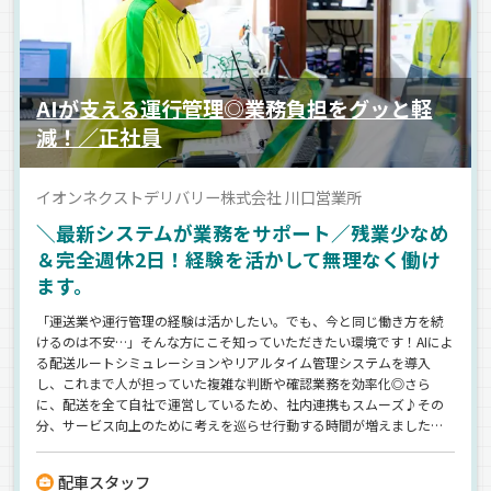
AIが支える運行管理◎業務負担をグッと軽
減！／正社員
イオンネクストデリバリー株式会社 川口営業所
＼最新システムが業務をサポート／残業少なめ
＆完全週休2日！経験を活かして無理なく働け
ます。
「運送業や運行管理の経験は活かしたい。でも、今と同じ働き方を続
けるのは不安…」そんな方にこそ知っていただきたい環境です！AIによ
る配送ルートシミュレーションやリアルタイム管理システムを導入
し、これまで人が担っていた複雑な判断や確認業務を効率化◎さら
に、配送を全て自社で運営しているため、社内連携もスムーズ♪その
分、サービス向上のために考えを巡らせ行動する時間が増えました！
イオングループの安定基盤のもと、賞与年2回・充実の福利厚生・完全
週休2日制と、長く安心して働ける制度も充実！物流業界の新しいスタ
配車スタッフ
ンダードを目指す環境で、あなたの経験を次のステージへ活かしてみ