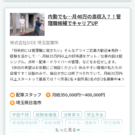
内勤でも…月40万の高収入？！管
理職候補でキャリアUP
株式会社SIDE 埼玉営業所
「将来的には管理職に就きたい」そんなアツイご応募大歓迎★免許・
経験を活かして…＼月給35万円以上の好待遇をゲット／仕事内容は超
シンプル。点呼・配車・ドライバーの管理、などをお任せします。
《休日の希望はお気軽にご相談ください》休みやすい環境が私たちの
自慢です！日勤のみで、毎日夕方には終了⇒それでいて、月給35万円
以上スタートって最高では？＜所長1名＊副所長1名の計2名募集中★＞
配車スタッフ
月給350,000円～400,000円
埼玉県日高市
学歴不問
経験者優遇
決算賞与
厚生年金
資格取得制度
有給休暇
マイカー通勤可
労災保険
もっと見る
雇用保険
制服・作業着貸与
健康保険
交通費支給