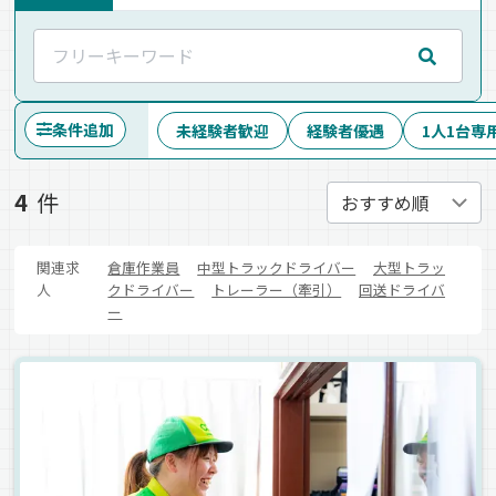
条件追加
未経験者歓迎
経験者優遇
1人1台専
4
件
関連求
倉庫作業員
中型トラックドライバー
大型トラッ
人
クドライバー
トレーラー（牽引）
回送ドライバ
ー