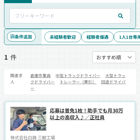
条件追加
未経験者歓迎
経験者優遇
1人1台専
1
件
関連求
倉庫作業員
中型トラックドライバー
大型トラッ
人
クドライバー
トレーラー（牽引）
回送ドライバ
ー
応募は普免1枚！助手でも月30万
以上の高収入♪／正社員
株式会社白興 三郷工場