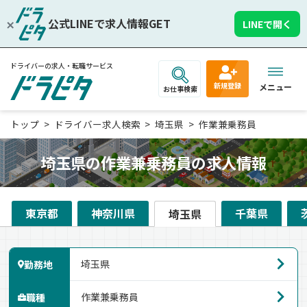
公式LINEで求人情報GET
LINEで開く
ドライバーの求人・転職サービス
新規登録
メニュー
お仕事検索
トップ
ドライバー求人検索
埼玉県
作業兼乗務員
埼玉県の作業兼乗務員の求人情報
東京都
神奈川県
千葉県
埼玉県
勤務地
職種