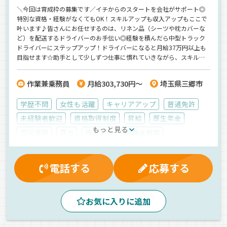
＼今回は育成枠の募集です／イチからのスタートを会社がサポート◎
特別な資格・経験がなくてもOK！スキルアップも収入アップもここで
叶います♪皆さんにお任せするのは、リネン品（シーツや枕カバーな
ど）を配送するドライバーのお手伝い◎経験を積んだら中型トラック
ドライバーにステップアップ！ドライバーになると月給37万円以上も
目指せます☆助手として少しずつ仕事に慣れていきながら、スキルも
収入もアップしていけるのが魅力です♪【未経験大歓迎！異業種から
の転職者も活躍中】【普通免許があればOK】お気軽にお問い合わせく
作業兼乗務員
月給303,730円～
埼玉県三郷市
ださいね。
学歴不問
女性も活躍
キャリアアップ
普通免許
未経験者歓迎
資格取得制度
昇給
厚生年金
もっと見る
労災保険
賞与
残業手当
退職金制度
社内イベント
能率評価
マイカー通勤可
制服・作業着貸与
健康保険
雇用保険
有給休暇
電話する
応募する
交通費支給
朝
早朝
昼
ETC搭載
カゴ車輸送
ドライブレコーダー
ルート配送
お気に入りに追加
バックアイモニター装備
地場
拠点多数
日用品
箱車
正社員