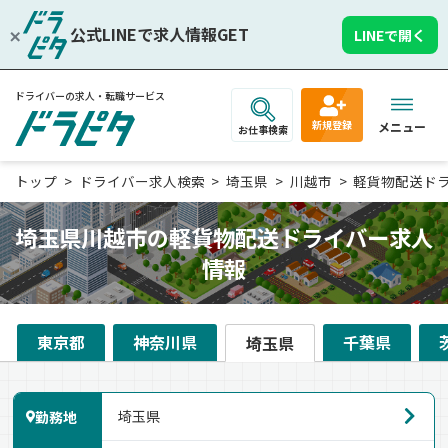
公式LINEで求人情報GET
LINEで開く
ドライバーの求人・転職サービス
新規登録
メニュー
お仕事検索
トップ
ドライバー求人検索
埼玉県
川越市
軽貨物配送ド
埼玉県川越市の軽貨物配送ドライバー求人
情報
東京都
神奈川県
千葉県
埼玉県
勤務地