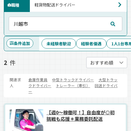
職種
条件追加
未経験者歓迎
経験者優遇
1人1台専
2
件
関連求
倉庫作業員
中型トラックドライバー
大型トラッ
人
クドライバー
トレーラー（牽引）
回送ドライバ
ー
【週0～稼働可！】自由度が◎初
挑戦も応援＊業務委託配送