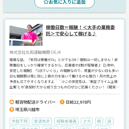
お気に入りに追加
稼働日数＝報酬！＜大手の業務委
託＞で安心して稼げる♪
株式会社丸和運輸機関 OEJ4
極端な話、「来月は稼働ゼロ」とかでもOK！強制は一切しません！非
稼働日をしっかり確保できるから、応募者の8割が経験者♪【1年中、
安定した報酬】「1日でいくら」の報酬なので、荷量が少ない日も多い
日も報酬額は常に同じ♪肩の力を抜いて働けるのも魅力！月の売上の
予測も立てやすくなりますよ＾＾⇒この安定性は、'東証プライム上場
企業'との'直契約'だから成り立つもの◎ぜひご応募ください！《軽貨物
配送ドライバーの経験者歓迎！》《軽貨物ドライバーのブランクも
OK》《直近では20代の方がスタートしています♪》
軽貨物配送ドライバー
日給22,978円
埼玉県川越市
学歴不問
普通免許
経験者優遇
夕方
朝
昼
夜
拠点多数
手積み
AT可
日用品
その他