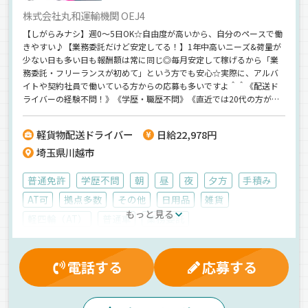
株式会社丸和運輸機関 OEJ4
【しがらみナシ】週0～5日OK☆自由度が高いから、自分のペースで働
きやすい♪【業務委託だけど安定してる！】1年中高いニーズ&荷量が
少ない日も多い日も報酬額は常に同じ◎毎月安定して稼げるから「業
務委託・フリーランスが初めて」という方でも安心☆実際に、アルバ
イトや契約社員で働いている方からの応募も多いですよ＾＾《配送ド
ライバーの経験不問！》《学歴・職歴不問》《直近では20代の方がス
タートしています♪》
軽貨物配送ドライバー
日給22,978円
埼玉県川越市
普通免許
学歴不問
朝
昼
夜
夕方
手積み
AT可
拠点多数
その他
日用品
雑貨
もっと見る
軽四輪（AT）
普通車
業務委託
電話する
応募する