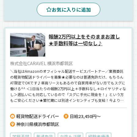
お気に入りに追加
報酬2万円以上をそのままお渡し
★手数料等は一切なし♪
株式会社CARAVEL 横浜市都筑区
＼当社はAmazonのオフィシャル配送サービスパートナー／業務委託
の軽貨物配送ドライバーを募集★必要なのは普通免許だけ、もちろん
AT限定でOKです♪車両リースもあるので自家用車がない方でもスグに
働ける^^ ＜1日当たりの報酬2万円以上＊手数料なし＊ロイヤリティな
し＞週払いにも対応しているので「スグに手元に現金を！」という方
もご安心ください★繁忙期には別途インセンティブも支給！今よりも
っと稼ぎたい、会社に縛られずノビノビ働きたい、そんなアナタから
のご応募をお待ちしています♪
軽貨物配送ドライバー
日給23,450円～
神奈川県横浜市都筑区
学歴不問
普通免許
女性も活躍
経験者優遇