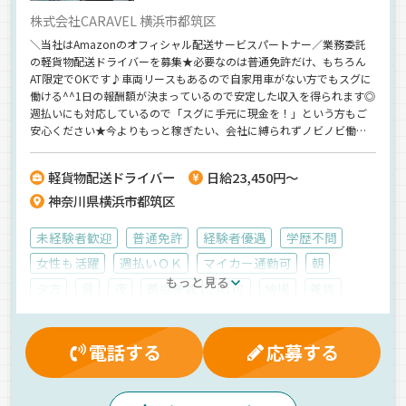
株式会社CARAVEL 横浜市都筑区
＼当社はAmazonのオフィシャル配送サービスパートナー／業務委託
の軽貨物配送ドライバーを募集★必要なのは普通免許だけ、もちろん
AT限定でOKです♪車両リースもあるので自家用車がない方でもスグに
働ける^^1日の報酬額が決まっているので安定した収入を得られます◎
週払いにも対応しているので「スグに手元に現金を！」という方もご
安心ください★今よりもっと稼ぎたい、会社に縛られずノビノビ働き
たい、そんなアナタからのご応募をお待ちしています♪＜女性ドライ
バー活躍中＞＜日勤のみ＞＜月収45万円以上＞
軽貨物配送ドライバー
日給23,450円～
神奈川県横浜市都筑区
未経験者歓迎
普通免許
経験者優遇
学歴不問
女性も活躍
週払いＯＫ
マイカー通勤可
朝
もっと見る
夕方
昼
夜
拠点多数
AT可
地場
雑貨
軽四輪（AT）
業務委託
電話する
応募する