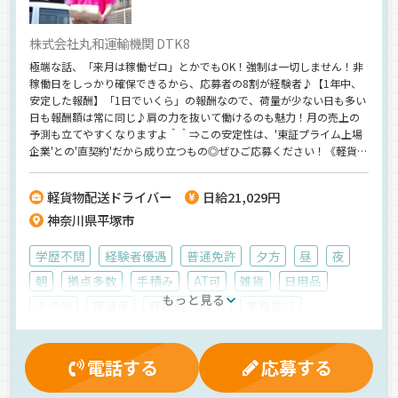
株式会社丸和運輸機関 DTK8
極端な話、「来月は稼働ゼロ」とかでもOK！強制は一切しません！非
稼働日をしっかり確保できるから、応募者の8割が経験者♪【1年中、
安定した報酬】「1日でいくら」の報酬なので、荷量が少ない日も多い
日も報酬額は常に同じ♪肩の力を抜いて働けるのも魅力！月の売上の
予測も立てやすくなりますよ＾＾⇒この安定性は、'東証プライム上場
企業'との'直契約'だから成り立つもの◎ぜひご応募ください！《軽貨物
配送ドライバーの経験者歓迎！》《軽貨物ドライバーのブランクも
OK》《直近では20代の方がスタートしています♪》
軽貨物配送ドライバー
日給21,029円
神奈川県平塚市
学歴不問
経験者優遇
普通免許
夕方
昼
夜
朝
拠点多数
手積み
AT可
雑貨
日用品
もっと見る
その他
普通車
軽四輪（AT）
業務委託
電話する
応募する