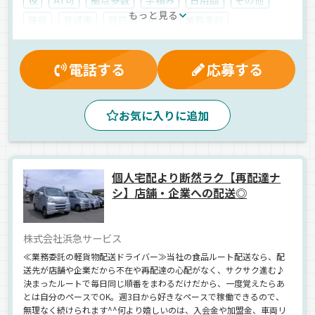
もっと見る
雑貨
普通車
軽四輪（AT）
業務委託
電話する
応募する
お気に入りに追加
個人宅配より断然ラク【再配達ナ
シ】店舗・企業への配送◎
株式会社浜急サービス
≪業務委託の軽貨物配送ドライバー≫当社の食品ルート配送なら、配
送先が店舗や企業だから不在や再配達の心配がなく、サクサク進む♪
決まったルートで毎日同じ順番をまわるだけだから、一度覚えたらあ
とは自分のペースでOK。週3日から好きなペースで稼働できるので、
無理なく続けられます^^何より嬉しいのは、入会金や加盟金、車両リ