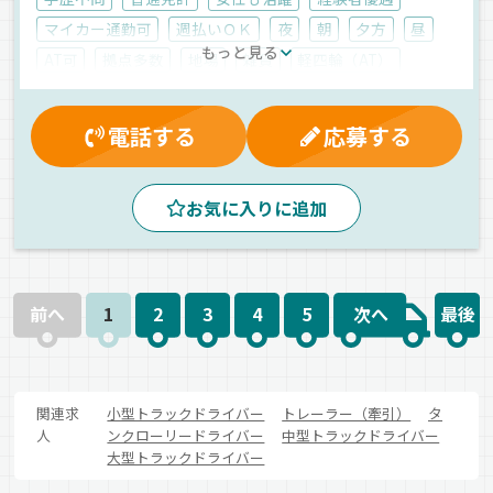
マイカー通勤可
週払いＯＫ
夜
朝
夕方
昼
もっと見る
AT可
拠点多数
地場
雑貨
軽四輪（AT）
業務委託
電話する
応募する
お気に入りに追加
前へ
1
2
3
4
5
次へ
最後
関連求
小型トラックドライバー
トレーラー（牽引）
タ
人
ンクローリードライバー
中型トラックドライバー
大型トラックドライバー