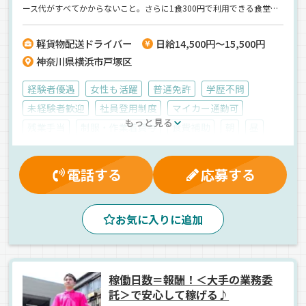
ース代がすべてかからないこと。さらに1食300円で利用できる食堂も
あり、充実した環境です★
軽貨物配送ドライバー
日給14,500円～15,500円
神奈川県横浜市戸塚区
経験者優遇
女性も活躍
普通免許
学歴不問
未経験者歓迎
社員登用制度
マイカー通勤可
もっと見る
残業手当
制服・作業着貸与
食費補助
朝
昼
夕方
カーナビ搭載
ルート配送
地場
個店配送
食品
軽四輪（AT）
業務委託
電話する
応募する
お気に入りに追加
稼働日数＝報酬！＜大手の業務委
託＞で安心して稼げる♪