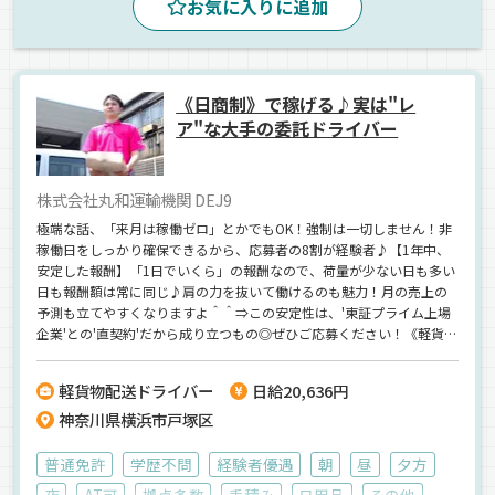
お気に入りに追加
《日商制》で稼げる♪実は"レ
ア"な大手の委託ドライバー
株式会社丸和運輸機関 DEJ9
極端な話、「来月は稼働ゼロ」とかでもOK！強制は一切しません！非
稼働日をしっかり確保できるから、応募者の8割が経験者♪【1年中、
安定した報酬】「1日でいくら」の報酬なので、荷量が少ない日も多い
日も報酬額は常に同じ♪肩の力を抜いて働けるのも魅力！月の売上の
予測も立てやすくなりますよ＾＾⇒この安定性は、'東証プライム上場
企業'との'直契約'だから成り立つもの◎ぜひご応募ください！《軽貨物
配送ドライバーの経験者歓迎！》《軽貨物ドライバーのブランクも
OK》《直近では20代の方がスタートしています♪》
軽貨物配送ドライバー
日給20,636円
神奈川県横浜市戸塚区
普通免許
学歴不問
経験者優遇
朝
昼
夕方
夜
AT可
拠点多数
手積み
日用品
その他