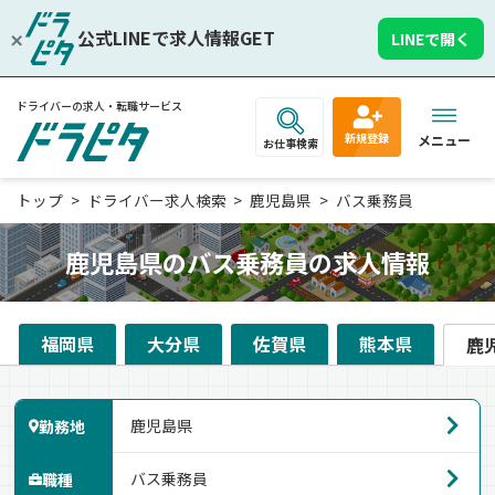
公式LINEで求人情報GET
LINEで開く
ドライバーの求人・転職サービス
新規登録
メニュー
お仕事検索
トップ
ドライバー求人検索
鹿児島県
バス乗務員
鹿児島県のバス乗務員の求人情報
福岡県
大分県
佐賀県
熊本県
鹿
勤務地
職種