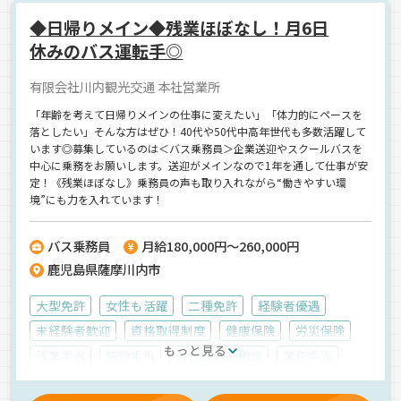
◆日帰りメイン◆残業ほぼなし！月6日
休みのバス運転手◎
有限会社川内観光交通 本社営業所
「年齢を考えて日帰りメインの仕事に変えたい」「体力的にペースを
落としたい」そんな方はぜひ！40代や50代中高年世代も多数活躍して
います◎募集しているのは＜バス乗務員＞企業送迎やスクールバスを
中心に乗務をお願いします。送迎がメインなので1年を通して仕事が安
定！《残業ほぼなし》乗務員の声も取り入れながら“働きやすい環
境”にも力を入れています！
バス乗務員
月給180,000円～260,000円
鹿児島県薩摩川内市
大型免許
女性も活躍
二種免許
経験者優遇
未経験者歓迎
資格取得制度
健康保険
労災保険
もっと見る
残業手当
皆勤手当
休日出勤割増金
業務手当
厚生年金
深夜手当
愛車手当
寮完備