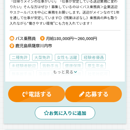
「日帰りメインの仕事がいい」「仕事が安定している送迎業務に変わ
りたい」そんな方はぜひ！募集しているのは＜バス乗務員＞企業送迎
やスクールバスを中心に乗務をお願いします。送迎がメインなので1年
を通して仕事が安定しています◎《残業ほぼなし》乗務員の声も取り
入れながら“働きやすい環境”にも力を入れています！
バス乗務員
月給180,000円～260,000円
鹿児島県薩摩川内市
二種免許
大型免許
女性も活躍
経験者優遇
未経験者歓迎
皆勤手当
健康保険
厚生年金
もっと見る
無事故手当
深夜手当
再雇用制度
社宅対応可
交通費支給
労災保険
マイカー通勤可
有給休暇
資格取得制度
社員登用制度
雇用保険
残業手当
電話する
応募する
制服・作業着貸与
休日出勤割増金
業務手当
寮完備
愛車手当
社内イベント
夕方
昼
朝
お気に入りに追加
早朝
夜
中距離
観光バス
地場
拠点多数
長距離
送迎バス
一般旅客
バス
正社員