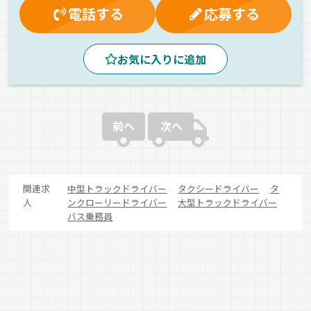
社内イベント
無事故手当
社宅対応可
有給休暇
電話する
応募する
交通費支給
社員登用制度
再雇用制度
マイカー通勤可
制服・作業着貸与
雇用保険
昼
お気に入りに追加
早朝
夕方
朝
夜
拠点多数
送迎バス
地場
中距離
観光バス
長距離
一般旅客
バス
正社員
前へ
次へ
関連求
中型トラックドライバー
タクシードライバー
タ
人
ンクローリードライバー
大型トラックドライバー
バス乗務員