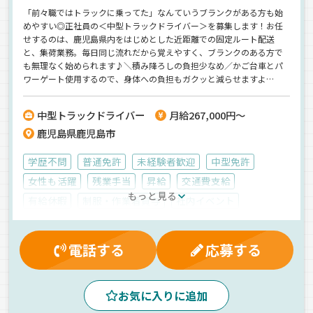
「前々職ではトラックに乗ってた」なんていうブランクがある方も始
めやすい◎正社員の＜中型トラックドライバー＞を募集します！お任
せするのは、鹿児島県内をはじめとした近距離での固定ルート配送
と、集荷業務。毎日同じ流れだから覚えやすく、ブランクのある方で
も無理なく始められます♪＼積み降ろしの負担少なめ／かご台車とパ
ワーゲート使用するので、身体への負担もガクッと減らせますよ
◎《完全週休2日制》休みが少いイメージが強い運送業界の中でも、プ
ライベートをしっかり確保できる環境で働けます★当社のメイン層は
中型トラックドライバー
月給267,000円～
40代50代。仕事さえしっかりやっていればOKという、ゆるめの雰囲気
鹿児島県鹿児島市
が好評！同世代が多いから、落ち着いた職場で働けます◎
学歴不問
普通免許
未経験者歓迎
中型免許
女性も活躍
残業手当
昇給
交通費支給
もっと見る
有給休暇
制服・作業着貸与
社内イベント
雇用保険
厚生年金
表彰制度
労災保険
健康保険
マイカー通勤可
資格取得制度
電話する
応募する
休日出勤割増金
昼
夕方
真夜中
夜
ドライブレコーダー
ルート配送
カゴ車輸送
お気に入りに追加
パレット輸送
バックアイモニター装備
地場
食品