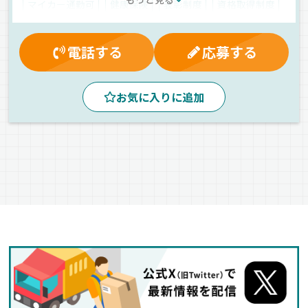
マイカー通勤可
健康保険
表彰制度
資格取得制度
財形貯蓄制度
有給休暇
雇用保険
夕方
昼
朝
中距離
拠点多数
地場
危険物
タンクローリー
電話する
応募する
正社員
お気に入りに追加