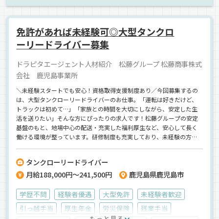
箱車
冷蔵・冷凍車
正社員
免許があれば未経験可◎大型タンクロ
ーリードライバー募集
ドラピタエージェント人材紹介 松藤グループ 松藤商事株式
会社 鹿児島事業所
＼未経験スタートでも安心！資格取得支援制度あり／今回募集するの
は、大型タンクローリードライバーのお仕事。「運転は好きだけど、
トラックは初めて…」「家族との時間を大切にしながら、安定した生
活を送りたい」そんな方にぴったりの求人です！松藤グループの安定
基盤のもと、地場中心の配送・充実した福利厚生など、安心して長く
働ける環境が整っています。研修制度も充実しており、未経験の方で
も自信をもってスタートできます。資格取得支援制度もあり、ステッ
プアップを目指すことも可能です。「安定して長く働きたい」「やり
タンクローリードライバー
がいある仕事がしたい」そんなあなたをお待ちしています！【松藤商
月給188,000円～241,500円
鹿児島県鹿児島市
事株式会社】でのお仕事ですが、応募はドラピタエージェントを通じ
てのご紹介になります！
学歴不問
経験者優遇
大型免許
未経験者歓迎
引っ越手当
厚生年金
労災保険
残業手当
もっと見る