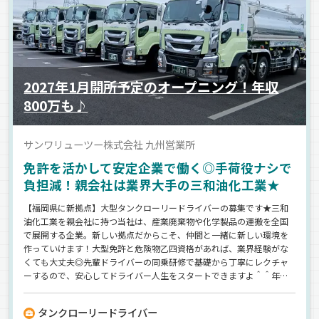
2027年1月開所予定のオープニング！年収
800万も♪
サンワリューツー株式会社 九州営業所
免許を活かして安定企業で働く◎手荷役ナシで
負担減！親会社は業界大手の三和油化工業★
【福岡県に新拠点】大型タンクローリードライバーの募集です★三和
油化工業を親会社に持つ当社は、産業廃棄物や化学製品の運搬を全国
で展開する企業。新しい拠点だからこそ、仲間と一緒に新しい環境を
作っていけます！大型免許と危険物乙四資格があれば、業界経験がな
くても大丈夫◎先輩ドライバーの同乗研修で基礎から丁寧にレクチャ
ーするので、安心してドライバー人生をスタートできますよ＾＾年間
休日120日＆完全週休2日制（土日休み）でプライベートも充実！さら
に毎年の昇給と賞与や無事故手当など、働きやすさと高収入を同時に
タンクローリードライバー
実現できる環境が整っています♪