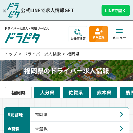
公式LINEで求人情報GET
LINEで開く
ドライバーの求人・転職サービス
新規登録
メニュー
お仕事検索
トップ
ドライバー求人検索
福岡県
福岡県のドライバー求人情報
大分県
佐賀県
熊本県
鹿
福岡県
勤務地
職種