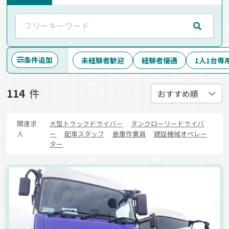
条件追加
未経験者歓迎
経験者優遇
1人1台専
114
件
関連求
大型トラックドライバー
タンクローリードライバ
人
ー
配車スタッフ
倉庫作業員
建設機械オペレー
ター