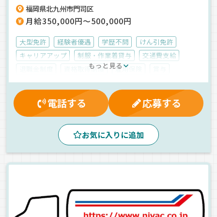
福岡県北九州市門司区
月給350,000円～500,000円
大型免許
経験者優遇
学歴不問
けん引免許
キャリアアップ
制服・作業着貸与
交通費支給
もっと見る
退職金制度
資格取得制度
雇用保険
賞与
表彰制度
厚生年金
家族手当
労災保険
健康保険
業務手当
夕方
昼
早朝
朝
電話する
応募する
ETC搭載
新車
1人1台専用車
中距離
ドライブレコーダー
拠点多数
地場
建材
お気に入りに追加
トレーラー
正社員