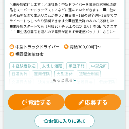
＼未経験歓迎します！／正社員：中型ドライバーを募集◎家庭紙の商
品をスーパーやドラッグストアなどに運んでいただきます！■日勤の
みの勤務なので生活リズムが整う♪■日曜＋1日の完全週休2日制でプ
ライベートもしっかり満喫できます☆■普通免許のみのご応募もOK！
■未経験スタートでも《月給30万円以上の安定収入》をGETできます
＾＾■生活必需品を運ぶので需要が絶えず安定感バッチリ！さらに取
引先も大手がメインなので仕事の波がなく、給与も安定します♪家族
との時間も収入も両方手にしたい30代・子育て世代におすすめの働き
中型トラックドライバー
月給300,000円～
方ですよ＾＾
福岡県筑紫野市
未経験者歓迎
女性も活躍
学歴不問
中型免許
普通免許
雇用保険
大型連休
退職金制度
もっと見る
交通費支給
決算賞与
制服・作業着貸与
健康保険
有給休暇
残業手当
労災保険
厚生年金
昇給
マイカー通勤可
賞与
昼
朝
夕方
手積み
電話する
応募する
バックアイモニター装備
ドライブレコーダー
地場
1人1台専用車
ETC搭載
カゴ車輸送
スーパー配送
お気に入りに追加
拠点多数
中距離
紙
日用品
ウィング車