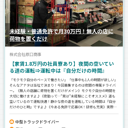
未経験・普通免許で月30万円！無人の店に
荷物を置くだけ
株式会社原口商事
【家賃1.8万円の社員寮あり】夜間の空いてい
る道の運転⇒運転中は『自分だけの時間』
「モクモク自分のペースで働きたい」「仕事中も1人の時間が欲しい」
そんなアナタは当社で決まり！今回募集するのは夜間の専属ドライバ
ー。《無人の店舗に荷物を置くだけがメイン》モクモク自分の時間を
大切に働けますよ♪《夜勤って…”実は”未経験にこそオススメ》道も
空いているので運転快適！静かな夜の道を運転している時間は『自分
だけのひと時』ですよ♪《今ある免許で応募OK！研修も充実》実際に
未経験スタートの社員も多数活躍中♪《新生活応援！家賃1.8万円の社
員寮》福岡県筑後エリアへのUターン・Iターン応援◎
中型トラックドライバー