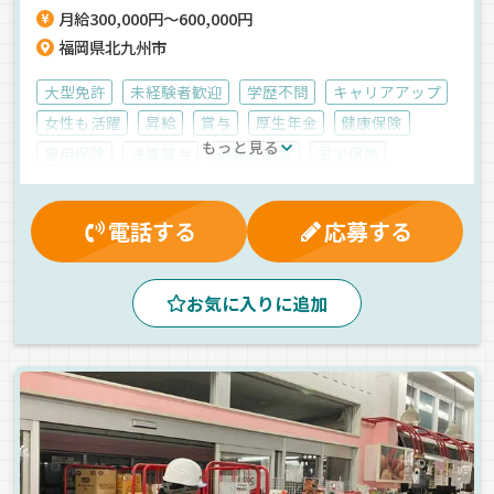
月給300,000円～600,000円
福岡県北九州市
大型免許
未経験者歓迎
学歴不問
キャリアアップ
女性も活躍
昇給
賞与
厚生年金
健康保険
もっと見る
雇用保険
決算賞与
退職金制度
労災保険
表彰制度
交通費支給
有給休暇
制服・作業着貸与
家族手当
マイカー通勤可
皆勤手当
能率評価
電話する
応募する
再雇用制度
大型連休
資格取得制度
残業手当
無事故手当
休日出勤割増金
早朝
朝
昼
夕方
お気に入りに追加
真夜中
夜
地場
長距離
中距離
1人1台専用車
パワーゲート
ETC搭載
ドライブレコーダー
カーナビ搭載
工業製品
産業廃棄物
危険物
タンクローリー
正社員