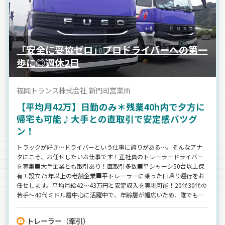
「安全に妥協ゼロ」プロドライバーへの第一
歩に◎週休2日
福岡トランス株式会社 新門司営業所
【平均月42万】日勤のみ＊残業40h内で夕方に
帰宅も可能♪大手との直取引で安定感バツグ
ン！
トラックが好き…ドライバーという仕事に誇りがある…。そんなアナ
タにこそ、お任せしたいお仕事です！正社員のトレーラードライバー
を募集■大手企業とも取引あり！直取引多数■平シャーシ50台以上保
有！設立75年以上の老舗企業■平トレーラーに乗った日帰り運行をお
任せします。平均月給42～43万円と安定収入を実現可能！20代30代の
若手～40代ミドル層中心に活躍中で、年齢層が幅広いため、誰でも馴
染みやすい環境です◎ウィングシャーシも牽引始めました！
トレーラー（牽引）