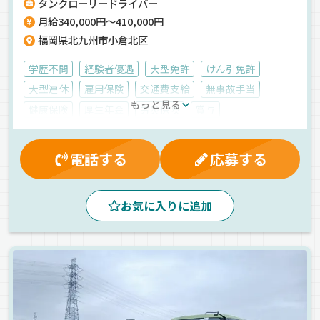
タンクローリードライバー
月給340,000円～410,000円
福岡県北九州市小倉北区
学歴不問
経験者優遇
大型免許
けん引免許
大型連休
雇用保険
交通費支給
無事故手当
もっと見る
健康保険
厚生年金
労災保険
賞与
制服・作業着貸与
有給休暇
退職金制度
朝
早朝
昼
夕方
地場
拠点多数
危険物
電話する
応募する
タンクローリー
正社員
お気に入りに追加