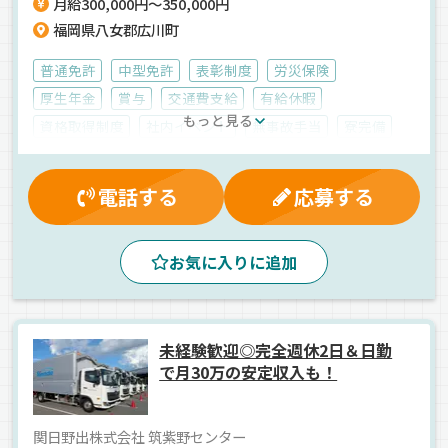
月給300,000円～350,000円
福岡県八女郡広川町
普通免許
中型免許
表彰制度
労災保険
厚生年金
賞与
交通費支給
有給休暇
もっと見る
資格取得制度
社内イベント
無事故手当
寮完備
雇用保険
健康保険
制服・作業着貸与
早朝
真夜中
夜
朝
スーパー配送
地場
センター便
電話する
応募する
カゴ車輸送
ETC搭載
ドライブレコーダー
食品
冷蔵・冷凍車
正社員
お気に入りに追加
未経験歓迎◎完全週休2日＆日勤
で月30万の安定収入も！
関日野出株式会社 筑紫野センター