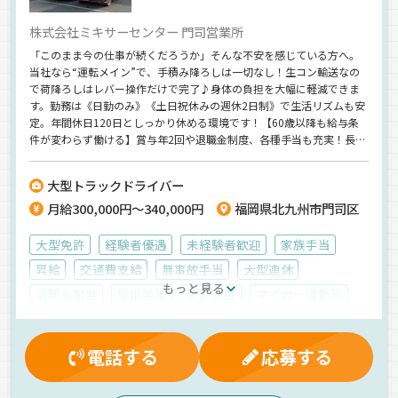
株式会社ミキサーセンター 門司営業所
「このまま今の仕事が続くだろうか」そんな不安を感じている方へ。
当社なら“運転メイン”で、手積み降ろしは一切なし！生コン輸送なの
で荷降ろしはレバー操作だけで完了♪身体の負担を大幅に軽減できま
す。勤務は《日勤のみ》《土日祝休みの週休2日制》で生活リズムも安
定。年間休日120日としっかり休める環境です！【60歳以降も給与条
件が変わらず働ける】賞与年2回や退職金制度、各種手当も充実！長く
安心して働ける基盤が整っている会社です◎＜中高年の転職を応援＞
＜要大型・ミキサー車の未経験OK＞
大型トラックドライバー
月給300,000円～340,000円
福岡県北九州市門司区
大型免許
経験者優遇
未経験者歓迎
家族手当
昇給
交通費支給
無事故手当
大型連休
もっと見る
退職金制度
早出手当
表彰制度
マイカー通勤可
制服・作業着貸与
雇用保険
残業手当
健康保険
資格取得制度
厚生年金
労災保険
有給休暇
電話する
応募する
賞与
昼
朝
夕方
バックアイモニター装備
ドライブレコーダー
拠点多数
地場
粉粒体