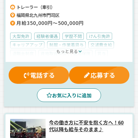
トレーラー（牽引）
福岡県北九州市門司区
月給350,000円～500,000円
大型免許
経験者優遇
学歴不問
けん引免許
キャリアアップ
制服・作業着貸与
交通費支給
もっと見る
退職金制度
資格取得制度
雇用保険
賞与
表彰制度
厚生年金
家族手当
労災保険
健康保険
業務手当
夕方
昼
早朝
朝
電話する
応募する
ETC搭載
新車
1人1台専用車
中距離
ドライブレコーダー
拠点多数
地場
建材
お気に入りに追加
トレーラー
正社員
今の働き方に不安を抱く方へ！60
代以降も給与そのまま♪