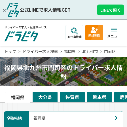
公式LINEで求人情報GET
LINEで開く
ドライバーの求人・転職サービス
新規登録
メニュー
お仕事検索
トップ
ドライバー求人検索
福岡県
北九州市
門司区
福岡県北九州市門司区のドライバー求人情
報
大分県
佐賀県
熊本県
鹿
福岡県
勤務地