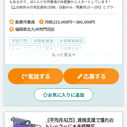
もあるので、ほとんどの作業員が未経験からスタートしています！
【土日祝休みの完全週休2日制／日勤のみ／残業月10～20h】とプライ
ベートの時間もたっぷり♪設立75年以上の安定企業で、賞与年2回、豊
富な各種手当など…待遇面も文句ナシ！まずはお気軽にご連絡くださ
倉庫作業員
月給223,000円～360,000円
い◎
福岡県北九州市門司区
学歴不問
経験者優遇
未経験者歓迎
キャリアアップ
賞与
交通費支給
もっと見る
制服・作業着貸与
マイカー通勤可
業務手当
昇給
家族手当
退職金制度
残業手当
厚生年金
健康保険
資格取得制度
雇用保険
労災保険
昼
電話する
応募する
朝
夕方
拠点多数
庫内作業員募集
工業製品
正社員
お気に入りに追加
《平均月42万》資格支援で憧れの
トレーラーに★未経験可