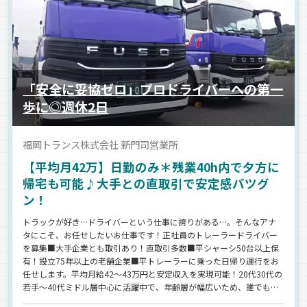
「安全に妥協ゼロ」プロドライバーへの第一
歩に◎週休2日
福岡トランス株式会社 新門司営業所
【平均月42万】日勤のみ＊残業40h内で夕方に
帰宅も可能♪大手との直取引で安定感バツグ
ン！
トラックが好き…ドライバーという仕事に誇りがある…。そんなアナ
タにこそ、お任せしたいお仕事です！正社員のトレーラードライバー
を募集■大手企業とも取引あり！直取引多数■平シャーシ50台以上保
有！設立75年以上の老舗企業■平トレーラーに乗った日帰り運行をお
任せします。平均月給42～43万円と安定収入を実現可能！20代30代の
若手～40代ミドル層中心に活躍中で、年齢層が幅広いため、誰でも馴
染みやすい環境です◎ウィングシャーシも牽引始めました！