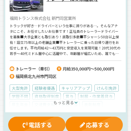
福岡トランス株式会社 新門司営業所
トラックが好き…ドライバーという仕事に誇りがある…。そんなアナ
タにこそ、お任せしたいお仕事です！正社員のトレーラードライバー
を募集■大手企業とも取引あり！直取引多数■平シャーシ50台以上保
有！設立75年以上の老舗企業■平トレーラーに乗った日帰り運行をお
任せします。平均月給42～43万円と安定収入を実現可能！20代30代の
若手～40代ミドル層中心に活躍中で、年齢層が幅広いため、誰でも馴
染みやすい環境です◎ウィングシャーシも牽引始めました！
トレーラー（牽引）
月給350,000円～500,000円
福岡県北九州市門司区
大型免許
経験者優遇
キャリアアップ
けん引免許
学歴不問
資格取得制度
賞与
制服・作業着貸与
もっと見る
厚生年金
交通費支給
業務手当
表彰制度
雇用保険
家族手当
健康保険
退職金制度
労災保険
昼
夕方
朝
早朝
地場
拠点多数
電話する
応募する
新車
ドライブレコーダー
1人1台専用車
中距離