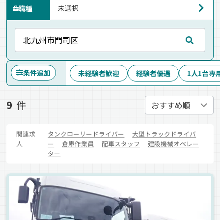
職種
条件追加
未経験者歓迎
経験者優遇
1人1台専
9
件
関連求
タンクローリードライバー
大型トラックドライバ
人
ー
倉庫作業員
配車スタッフ
建設機械オペレー
ター