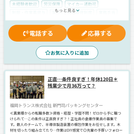
未経験者歓迎
労災保険
マイカー通勤可
もっと見る
制服・作業着貸与
賞与
資格取得制度
業務手当
退職金制度
雇用保険
交通費支給
健康保険
厚生年金
残業手当
家族手当
昇給
朝
夕方
電話する
応募する
昼
拠点多数
庫内作業員募集
工業製品
正社員
お気に入りに追加
正直…条件良すぎ！年休120日＊
残業少で月36万って？
福岡トランス株式会社 新門司パッキングセンター
≪異業種からの転職多数≫資格・経歴・学歴不問！ゼロから手に職つ
けられて…この条件は正直良すぎ？！正社員の倉庫作業員の募集で
す。数人のチームで、半導体製造装置の梱包作業をお任せします。木
材を切ったり組み立てたり…作業はDIY感覚で◎先輩の手厚いフォロー