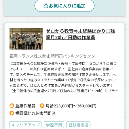
お気に入りに追加
その他
液体
ミキサー車
契約社員
ゼロから教育⇒未経験ばかり◎残
業月20h／日勤の作業員
福岡トランス株式会社 新門司パッキングセンター
≪異業種からの転職多数≫資格・経歴・学歴不問！ゼロから手に職つ
けられて…この条件は正直良すぎ？！正社員の倉庫作業員の募集で
す。数人のチームで、半導体製造装置の梱包作業をお任せします。木
材を切ったり組み立てたり…作業はDIY感覚で◎先輩の手厚いフォロー
もあるので、ほとんどの作業員が未経験からスタートしています！
【土日祝休みの完全週休2日制／日勤のみ／残業月10～20h】とプライ
ベートの時間もたっぷり♪設立75年以上の安定企業で、賞与年2回、豊
富な各種手当など…待遇面も文句ナシ！まずはお気軽にご連絡くださ
倉庫作業員
月給223,000円～360,000円
い◎
福岡県北九州市門司区
キャリアアップ
学歴不問
経験者優遇