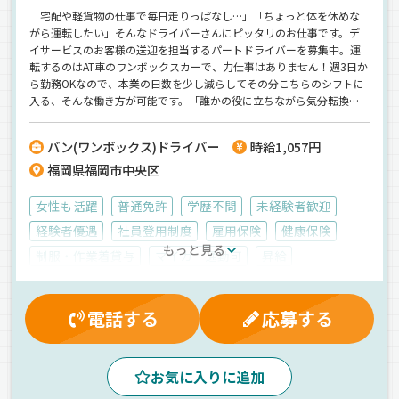
「宅配や軽貨物の仕事で毎日走りっぱなし…」「ちょっと体を休めな
がら運転したい」そんなドライバーさんにピッタリのお仕事です。デ
イサービスのお客様の送迎を担当するパートドライバーを募集中。運
転するのはAT車のワンボックスカーで、力仕事はありません！週3日か
ら勤務OKなので、本業の日数を少し減らしてその分こちらのシフトに
入る、そんな働き方が可能です。「誰かの役に立ちながら気分転換し
たい」「体を休めつつ収入も確保したい」そんな現役ドライバーのセ
カンドワークにぜひどうぞ！
バン(ワンボックス)ドライバー
時給1,057円
福岡県福岡市中央区
女性も活躍
普通免許
学歴不問
未経験者歓迎
経験者優遇
社員登用制度
雇用保険
健康保険
もっと見る
制服・作業着貸与
マイカー通勤可
昇給
交通費支給
労災保険
有給休暇
残業手当
厚生年金
夕方
朝
昼
カーナビ搭載
地場
電話する
応募する
AT可
バックアイモニター装備
拠点多数
その他
ワンボックス
アルバイト
お気に入りに追加