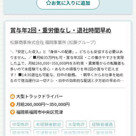
お気に入りに追加
賞与年2回・重労働なし・退社時間早め
松藤商事株式会社 福岡事業所 (松藤グループ)
＼「安定した収入」と「身体への配慮」。どちらも妥協する必要はあ
りません。／ ■月給35万円も可・賞与年2回 ・この働きやすさを実現
した上で、月給260,000~350,000円をお約束 ・異業種からの転職者も
多いので未経験でも安心 ・あなたの頑張りを年2回の賞与で応えま
す！ ■14:30退社も可能な、日中の勤務。 ・朝早くからお仕事を始め
るので宿泊運行は一切ナシ ・日中の効率的な配送と夕方前の早めの退
社を実現♪ ・毎日自宅でゆっくりと過ごせる日常を大切にできます◎
■手積み降ろしゼロ。身体への負担を過去のものに。 ・タンクローリ
大型トラックドライバー
ーの業務が中心で荷役作業はホースの接続やバルブ操作 ・手積みや手
月給260,000円～350,000円
降ろしといった体力勝負の重労働とは無縁 ・多くのドライバーも第一
線で活躍できている理由がここにあります♪
福岡県福岡市中央区荒津
中型免許
未経験者歓迎
大型免許
経験者優遇
健康保険
交通費支給
資格取得制度
雇用保険