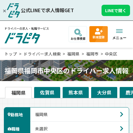
公式LINEで求人情報GET
LINEで開く
ドライバーの求人・転職サービス
新規登録
メニュー
お仕事検索
トップ
ドライバー求人検索
福岡県
福岡市
中央区
福岡県福岡市中央区のドライバー求人情報
佐賀県
熊本県
大分県
鹿
福岡県
勤務地
職種