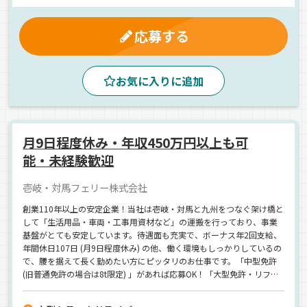
厚生年金
昇給
地場
タンクローリー
正社員
応募する
お気に入りに追加
月9日程度休み・年収450万円以上も可
能・未経験歓迎
壱岐・対馬フェリー株式会社
創業110年以上の安定企業！当社は壱岐・対馬と九州をつなぐ架け橋と
して「生活用品・車両・工事用資材など」の運搬を行っており、事業
基盤がとても安定しています。待遇面も充実で、ボーナス年2回支給、
年間休日107日 (月9日程度休み) の他、働く環境もしっかりしているの
で、腰を据えて長く勤めたい方にピッタリのお仕事です。「中型免許
(旧普通免許の場合は8t限定) 」があれば応募OK！「大型免許・リフト
免許」などは会社補助で取得でき、社内でステップアップして収入UP
も可能！実際に35歳で「年収450万円 (経験3年) 」の方も活躍していま