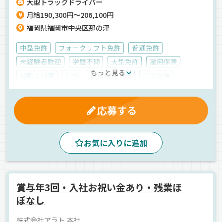
大型トラックドライバー
す。海の近くで気持ちよく仕事しませんか？「ドラ侍」のサイトから
月給190,300円～206,100円
応募で優先的にご紹介！まずはお気軽にご応募ください♪
福岡県福岡市中央区那の津
中型免許
フォークリフト免許
普通免許
未経験者歓迎
学歴不問
大型免許
雇用保険
もっと見る
退職金制度
昇給
資格取得制度
労災保険
健康保険
交通費支給
残業手当
厚生年金
マイカー通勤可
地場
箱車
タンクローリー
応募する
ダンプカー
トレーラー
ウィング車
冷蔵・冷凍車
平ボディ車
正社員
お気に入りに追加
賞与年3回・入社お祝い金あり・残業ほ
ぼなし
株式会社アラト 本社