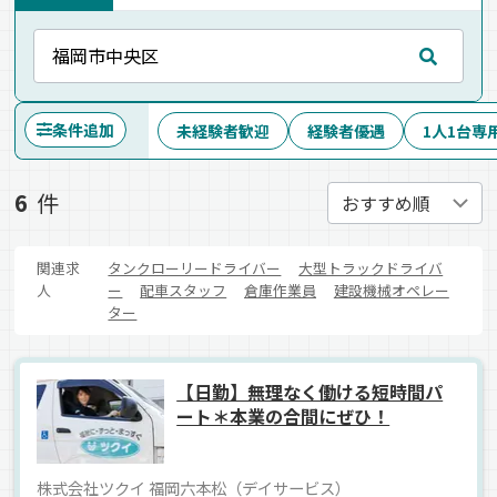
条件追加
未経験者歓迎
経験者優遇
1人1台専
6
件
関連求
タンクローリードライバー
大型トラックドライバ
人
ー
配車スタッフ
倉庫作業員
建設機械オペレー
ター
【日勤】無理なく働ける短時間パ
ート＊本業の合間にぜひ！
株式会社ツクイ 福岡六本松（デイサービス）