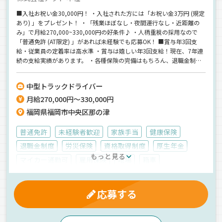
■入社お祝い金30,000円！ ・入社された方には「お祝い金3万円 (規定
あり) 」をプレゼント！ ・「残業ほぼなし・夜間運行なし・近距離の
み」で月給270,000~330,000円の好条件♪ ・人柄重視の採用なので
「普通免許 (AT限定) 」があれば未経験でも応募OK！ ■賞与年3回支
給・従業員の定着率は高水準 ・賞与は嬉しい年3回支給！現在、7年連
続の支給実績があります。 ・各種保険の完備はもちろん、退職金制
度・家族手当・大型連休完備など働きやすさは抜群！ ・入社後に資格
取得制度を活用して「準中型 / 中型 / 大型免許」へステップアップが
中型トラックドライバー
可能♪ ■創業65年以上・社員に寄り添う安定企業 ・昭和33年、まだ
月給270,000円～330,000円
足元の悪い砂利道の中、九州から東京への食料品長距離輸送から事業
を開始！ ・「冷凍・チルド・ドライ食品」の輸送業務においてさらな
福岡県福岡市中央区那の津
る強化、加えて新規事業へと常に成長を続けています。 ・従業員の居
心地の良さを大切にしており、助け合いの精神を持つメンバーが多く
普通免許
未経験者歓迎
家族手当
健康保険
在籍するのが当社の特徴です♪まずはお気軽にご応募ください♪
退職金制度
労災保険
資格取得制度
厚生年金
もっと見る
マイカー通勤可
雇用保険
地場
箱車
冷蔵・冷凍車
人材紹介
応募する