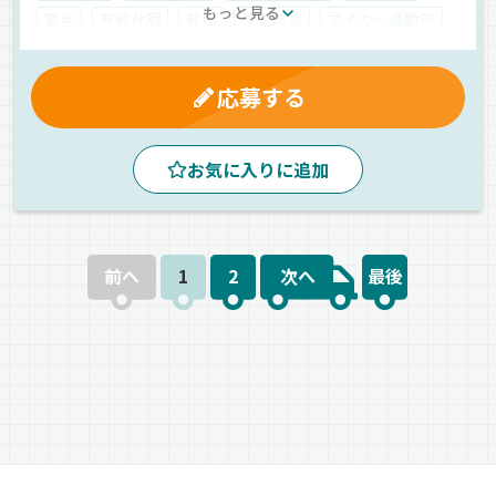
もっと見る
賞与
有給休暇
昇給
厚生年金
マイカー通勤可
労災保険
退職金制度
地場
タンクローリー
人材紹介
応募する
お気に入りに追加
前へ
1
2
次へ
最後