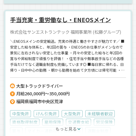
手当充実・重労働なし・ENEOSメイン
株式会社サンエストランテック 福岡事業所 (松藤グループ)
＼ENEOSメインの安定輸送。充実の待遇と働きやすさが魅力です／ ■
安定した給与体系と、年2回の賞与 ・ENEOSのお仕事がメインなので
景気に左右されない安定した仕事量 ・月々の安定した給与と年2回の
賞与や昇給制度で頑張りを評価！ ・住宅手当や無事故手当などの各種
手当だけでなく退職金制度も完備しています◎ ■毎日家に帰れる、日
帰り・日中中心の勤務 ・朝から勤務を始めて夕方頃には帰宅可能 ・も
ちろん宿泊を伴う長距離運行は一切ナシ ・お休みは週休2日制！お休
みのご希望はぜひ相談してください♪ ■身体への負担は最小限。資格
大型トラックドライバー
が活きる専門職 ・お任せするのはホースの接続やバルブ操作といった
月給260,000円～350,000円
専門作業 ・手積み手降ろしなどの体力勝負の重労働は一切ナシ ・未経
験の方も歓迎！「けん引免許」の資格取得支援もあるのでステップア
福岡県福岡市中央区荒津
ップも可能です♪
中型免許
けん引免許
大型免許
未経験者歓迎
資格取得制度
雇用保険
交通費支給
労災保険
もっと見る
賞与
マイカー通勤可
健康保険
退職金制度