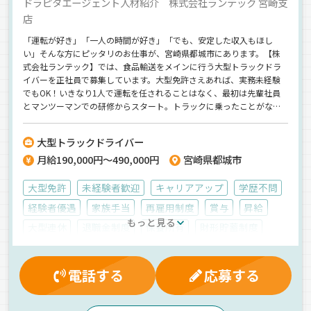
ドラピタエージェント人材紹介 株式会社ランテック 宮崎支
店
「運転が好き」「一人の時間が好き」「でも、安定した収入もほし
い」そんな方にピッタリのお仕事が、宮崎県都城市にあります。【株
式会社ランテック】では、食品輸送をメインに行う大型トラックドラ
イバーを正社員で募集しています。大型免許さえあれば、実務未経験
でもOK！いきなり1人で運転を任されることはなく、最初は先輩社員
とマンツーマンでの研修からスタート。トラックに乗ったことがない
方でも安心して始められる教育体制が整っています。配送エリアは関
東・関西方面への長距離が中心。運転中は自分のペースで働けるの
大型トラックドライバー
で、モクモクと集中するのが得意な方にもおすすめです。もちろん、
月給190,000円～490,000円
宮崎県都城市
福利厚生も充実！入社祝い金制度や退職金制度、全国21ヶ所の契約保
養所の利用など、社員とその家族にも嬉しい制度が揃っています。さ
らに、頑張り次第で月給49万円も可能。長く安定して働ける環境が整
大型免許
未経験者歓迎
キャリアアップ
学歴不問
っているからこそ、未経験からでも将来を見据えて働けます。地元で
経験者優遇
家族手当
再雇用制度
賞与
昇給
腰を据えて働きたい方、トラック運転手に興味がある方、この機会に
もっと見る
新たなキャリアをスタートさせてみませんか？【株式会社ランテッ
大型連休
退職金制度
保養所有
財形貯蓄制度
ク】でのお仕事ですが、応募はドラピタエージェントを通じてのご紹
制服・作業着貸与
資格取得制度
残業手当
介になります！
厚生年金
無事故手当
有給休暇
労災保険
電話する
応募する
雇用保険
表彰制度
健康保険
社内イベント
交通費支給
入社祝金
夕方
夜
朝
真夜中