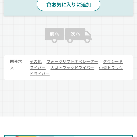
お気に入りに追加
早朝
昼
長距離
拠点多数
スーパー配送
個店配送
食品
冷蔵・冷凍車
正社員
前へ
次へ
関連求
その他
フォークリフトオペレーター
タクシード
人
ライバー
大型トラックドライバー
中型トラック
ドライバー