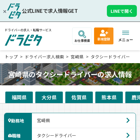
公式LINEで求人情報GET
LINEで開く
ドライバーの求人・転職サービス
新規登録
メニュー
お仕事検索
トップ
ドライバー求人検索
宮崎県
タクシードライバー
宮崎県のタクシードライバーの求人情報
福岡県
大分県
佐賀県
熊本県
鹿
勤務地
職種