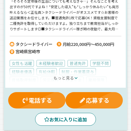
「そろそろ定年後の生活についても考えなきゃ…」そんなことを考え
出すのが50代ですよね！“安定した収入”も“しっかり休みたい”も両方
叶えるなら＜正社員＞タクシードライバーがオススメです☆お客様の
送迎業務をお任せします。■普通免許1枚で応募OK！資格支援制度で
二種免許を取得していただけますよ。独り立ちまで教育担当がしっか
りサポートします◎■タクシードライバー稼ぎ時の夜勤で、最大月給
45万円も狙える♪■月10日休みで年間休日は126日！休日数が豊富な
ので、身体を休めながら働きたい50代以降にピッタリです◎■人間関
タクシードライバー
月給220,000円～450,000円
係良好で、アットホームな雰囲気が特徴の《MR交通》ぜひご応募くだ
宮崎県宮崎市
さいね◎
女性も活躍
未経験者歓迎
普通免許
学歴不問
経験者優遇
有給休暇
制服・作業着貸与
もっと見る
資格取得制度
労災保険
厚生年金
雇用保険
健康保険
愛車手当
再雇用制度
マイカー通勤可
真夜中
早朝
夕方
夜
AT可
カーナビ搭載
電話する
応募する
ドライブレコーダー
一般旅客
普通車
正社員
お気に入りに追加