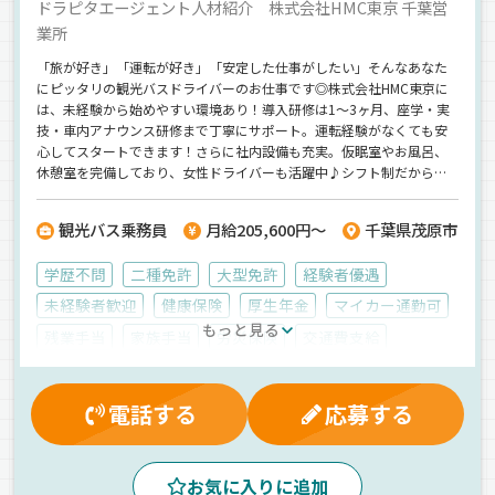
ドラピタエージェント人材紹介 株式会社HMC東京 千葉営
業所
「旅が好き」「運転が好き」「安定した仕事がしたい」そんなあなた
にピッタリの観光バスドライバーのお仕事です◎株式会社HMC東京に
は、未経験から始めやすい環境あり！導入研修は1〜3ヶ月、座学・実
技・車内アナウンス研修まで丁寧にサポート。運転経験がなくても安
心してスタートできます！さらに社内設備も充実。仮眠室やお風呂、
休憩室を完備しており、女性ドライバーも活躍中♪シフト制だから予
定も立てやすく、育児休暇や有給も充実！ライフスタイルに合った働
き方ができますよ＾＾しかも、無事故手当・距離手当・時間外手当な
観光バス乗務員
月給205,600円～
千葉県茂原市
どで収入面も安心◎年収480万円も可能です★【株式会社HMC東京】
でのお仕事ですが、応募はドラピタエージェントを通じてのご紹介に
学歴不問
二種免許
大型免許
経験者優遇
なります！
未経験者歓迎
健康保険
厚生年金
マイカー通勤可
もっと見る
残業手当
家族手当
労災保険
交通費支給
無事故手当
再雇用制度
昇給
有給休暇
雇用保険
制服・作業着貸与
朝
早朝
夕方
昼
電話する
応募する
真夜中
夜
地場
中距離
観光バス
一般旅客
バス
正社員
お気に入りに追加