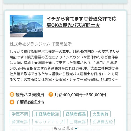
イチから育てます◎普通免許で応
募OKの観光バス運転士★
株式会社グランジャム 千葉営業所
しっかり稼げる観光バス運転士の募集。月給40万円以上の安定収入が
可能です！観光需要の回復によりインバウンドや団体旅行など案件数
は大幅に増加中★年間を通して安定した乗務があり、1年目から年収
540万円も目指せます◎普通免許があれば応募OK。大型二種免許は会
社負担で取得できるため未経験から観光バス運転士を目指すことも可
能です！営業所には休憩室・仮眠室・シャワー室も完備。無理なく働
ける環境づくりにも力を入れています★
観光バス乗務員
月給400,000円～550,000円
千葉県四街道市
学歴不問
未経験者歓迎
経験者優遇
大型免許
普通免許
キャリアアップ
二種免許
交通費支給
もっと見る
雇用保険
残業手当
深夜手当
再雇用制度