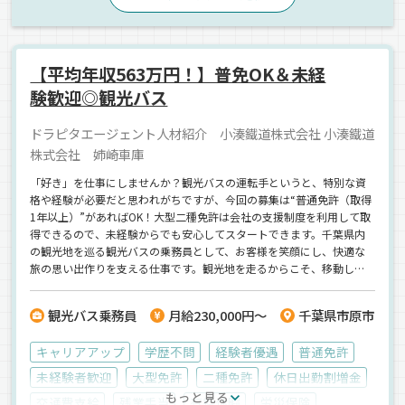
【平均年収563万円！】普免OK＆未経
験歓迎◎観光バス
ドラピタエージェント人材紹介 小湊鐵道株式会社 小湊鐵道
株式会社 姉崎車庫
「好き」を仕事にしませんか？観光バスの運転手というと、特別な資
格や経験が必要だと思われがちですが、今回の募集は“普通免許（取得
1年以上）”があればOK！大型二種免許は会社の支援制度を利用して取
得できるので、未経験からでも安心してスタートできます。千葉県内
の観光地を巡る観光バスの乗務員として、お客様を笑顔にし、快適な
旅の思い出作りを支える仕事です。観光地を走るからこそ、移動しな
がら景色も楽しめて、気分転換にもなるお仕事。毎日が同じじゃな
い“非日常感”が味わえる点も、この仕事の魅力です。そして、給与面
観光バス乗務員
月給230,000円～
千葉県市原市
でも安心。月給23万円以上スタートで、研修期間中でも月給19万
8,000円。さらに賞与年2回（前年度実績3.0ヶ月分）や各種手当も豊富
キャリアアップ
学歴不問
経験者優遇
普通免許
で、2024年度の平均年収はなんと【563万円】！未経験からでもここ
まで安定して稼げる職場はなかなかありません。福利厚生も抜群。自
未経験者歓迎
大型免許
二種免許
休日出勤割増金
己負担2万円で住める社宅制度、千葉ロッテの観戦無料、小湊鐵道・バ
もっと見る
交通費支給
残業手当
有給休暇
労災保険