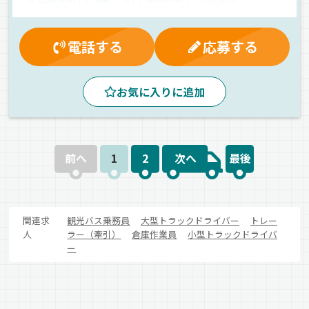
スの乗り放題、保健師・看護師常駐、年2回の健康診断など…社員の健
康と生活をしっかりサポートする制度が整っています。地元で働きな
社宅対応可
資格取得制度
厚生年金
健康保険
がら安定収入を得たい方、未経験からドライバーに挑戦したい方、観
マイカー通勤可
雇用保険
賞与
夕方
昼
朝
光や人とのふれあいが好きな方にはピッタリのお仕事です！【小湊鐵
電話する
応募する
道株式会社】でのお仕事ですが、応募はドラピタエージェントを通じ
夜
高速バス
一般旅客
バス
正社員
てのご紹介になります！
お気に入りに追加
前へ
1
2
次へ
最後
関連求
観光バス乗務員
大型トラックドライバー
トレー
人
ラー（牽引）
倉庫作業員
小型トラックドライバ
ー