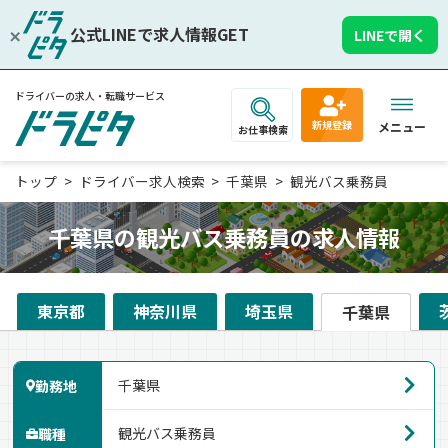
公式LINEで求人情報GET
LINEで開く
ドライバーの求人・転職サービス
新規登録
メニュー
お仕事検索
トップ
ドライバー求人検索
千葉県
観光バス乗務員
千葉県の観光バス乗務員の求人情報
東京都
神奈川県
埼玉県
千葉県
勤務地
職種