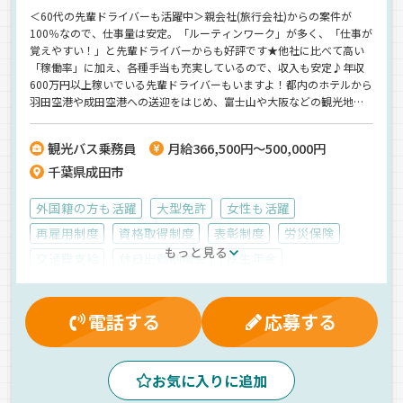
＜60代の先輩ドライバーも活躍中＞親会社(旅行会社)からの案件が
100％なので、仕事量は安定。「ルーティンワーク」が多く、「仕事が
覚えやすい！」と先輩ドライバーからも好評です★他社に比べて高い
「稼働率」に加え、各種手当も充実しているので、収入も安定♪年収
600万円以上稼いでいる先輩ドライバーもいますよ！都内のホテルから
羽田空港や成田空港への送迎をはじめ、富士山や大阪などの観光地に
行くことも◎元大手バス会社出身者やトラックドライバーの先輩も多
数活躍中！経験者も納得の働き方ができる職場です。＜本社でも同時
観光バス乗務員
月給366,500円～500,000円
募集中！＞【勤続5年で年収800万円、勤続10年で年収1,000万円オー
千葉県成田市
バーも目指せる‼】
外国籍の方も活躍
大型免許
女性も活躍
再雇用制度
資格取得制度
表彰制度
労災保険
もっと見る
交通費支給
休日出勤割増金
厚生年金
マイカー通勤可
雇用保険
有給休暇
寮完備
健康保険
深夜手当
残業手当
無事故手当
早朝
電話する
応募する
昼
夜
真夜中
夕方
朝
拠点多数
ドライブレコーダー
観光バス
カーナビ搭載
新車
お気に入りに追加
ETC搭載
エアサス
一般旅客
バス
正社員