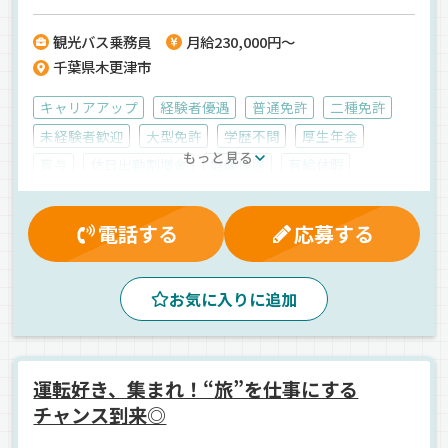
がら景色も楽しめて、気分転換にもなるお仕事。毎日が同じじゃな
い“非日常感”が味わえる点も、この仕事の魅力です。そして、給与面
観光バス乗務員
月給230,000円～
でも安心。月給23万円以上スタートで、研修期間中でも月給19万
千葉県木更津市
8,000円。さらに賞与年2回（前年度実績3.0ヶ月分）や各種手当も豊富
で、2024年度の平均年収はなんと【563万円】！未経験からでもここ
まで安定して稼げる職場はなかなかありません。福利厚生も抜群。自
キャリアアップ
経験者優遇
普通免許
二種免許
己負担2万円で住める社宅制度、千葉ロッテの観戦無料、小湊鐵道・バ
未経験者歓迎
大型免許
学歴不問
厚生年金
スの乗り放題、保健師・看護師常駐、年2回の健康診断など…社員の健
もっと見る
康と生活をしっかりサポートする制度が整っています。地元で働きな
賞与
休日出勤割増金
健康保険
有給休暇
がら安定収入を得たい方、未経験からドライバーに挑戦したい方、観
残業手当
労災保険
社宅対応可
雇用保険
光や人とのふれあいが好きな方にはピッタリのお仕事です！【小湊鐵
道株式会社】でのお仕事ですが、応募はドラピタエージェントを通じ
マイカー通勤可
資格取得制度
交通費支給
朝
電話する
応募する
てのご紹介になります！
昼
夜
夕方
高速バス
一般旅客
バス
正社員
お気に入りに追加
運転好き、集まれ！“旅”を仕事にする
チャンス到来◎