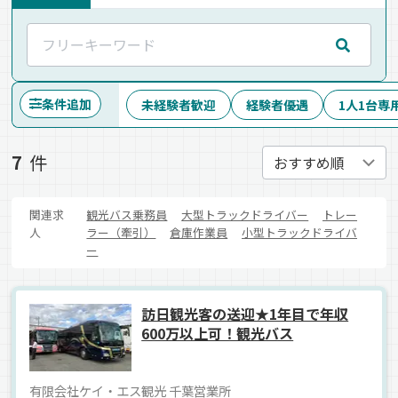
条件追加
未経験者歓迎
経験者優遇
1人1台専
7
件
関連求
観光バス乗務員
大型トラックドライバー
トレー
人
ラー（牽引）
倉庫作業員
小型トラックドライバ
ー
訪日観光客の送迎★1年目で年収
600万以上可！観光バス
有限会社ケイ・エス観光 千葉営業所