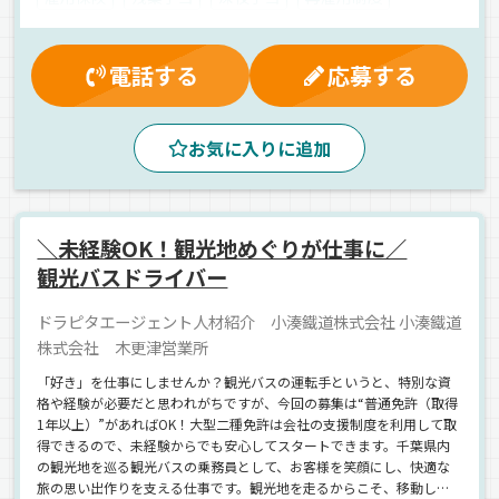
無事故手当
労災保険
賞与
入社祝金
健康保険
厚生年金
資格取得制度
昇給
マイカー通勤可
電話する
応募する
食費補助
制服・作業着貸与
寮完備
社内イベント
休日出勤割増金
朝
早朝
夜
昼
夕方
お気に入りに追加
長距離
観光バス
中距離
ETC搭載
地場
一般旅客
バス
正社員
＼未経験OK！観光地めぐりが仕事に／
観光バスドライバー
ドラピタエージェント人材紹介 小湊鐵道株式会社 小湊鐵道
株式会社 木更津営業所
「好き」を仕事にしませんか？観光バスの運転手というと、特別な資
格や経験が必要だと思われがちですが、今回の募集は“普通免許（取得
1年以上）”があればOK！大型二種免許は会社の支援制度を利用して取
得できるので、未経験からでも安心してスタートできます。千葉県内
の観光地を巡る観光バスの乗務員として、お客様を笑顔にし、快適な
旅の思い出作りを支える仕事です。観光地を走るからこそ、移動しな